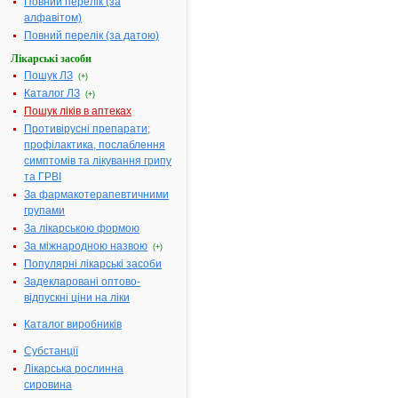
Бельгія/
Повний перелік (за
Швейцарія/
алфавітом)
США
Повний перелік (за датою)
Лікарська форма:
Таблетки
Лікарські засоби
Пошук ЛЗ
Форма випуску:
Таблетки по
(+)
мг № 7, № 10
Каталог ЛЗ
(+)
блістерах
Пошук ліків в аптеках
Противірусні препарати;
Діючі речовини:
1 таблетка
профілактика, послаблення
містить
симптомів та лікування грипу
лоратадину 
та ГРВІ
10.0 мг
За фармакотерапевтичними
Допоміжні речовини:
Лактози
групами
моногідрат,
За лікарською формою
магнію
За міжнародною назвою
стеарат,
(+)
крохмаль
Популярні лікарські засоби
кукурудзяни
Задекларовані оптово-
відпускні ціни на ліки
Фармакотерапевтична
Блокатори Н
група:
рецепторів
Каталог виробників
Показання:
Сезонний т
Субстанції
цілорічний
Лікарська рослинна
алергічний
сировина
риніт,