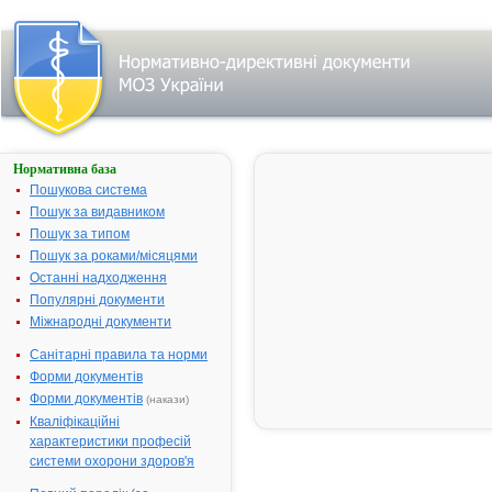
Нормативна база
КЛАРИТИН®
Пошукова система
Назва:
КЛАРИТИН
Пошук за видавником
Міжнародна
Loratadine
Пошук за типом
непатентована назва:
Пошук за роками/місяцями
Виробник:
"Schering-
Останні надходження
Plough Labo
Популярні документи
N.V." для
Міжнародні документи
"Schering-
Санітарні правила та норми
Plough Centr
Еast AG" які 
Форми документів
власними
Форми документів
(накази)
філіями
Кваліфікаційні
"Schering-
характеристики професій
Plough
системи охорони здоров'я
Corporation",