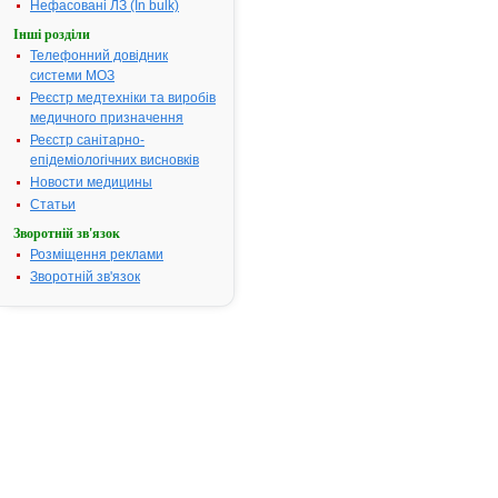
кон'юнктивіт,
Нефасовані ЛЗ (In bulk)
гостра та
Інші розділи
хронічна
Телефонний довідник
кропив'янка,
системи МОЗ
набряк Квінк
Реєстр медтехніки та виробів
та ін.
медичного призначення
Термін придатності:
4р
Реєстр санітарно-
Номер реєстраційного
UA/2171/01/
епідеміологічних висновків
посвідчення:
Новости медицины
Термін дії посвідчення:
з 18.11.2004
Статьи
18.11.2009
Зворотній зв'язок
Термін дії
Розміщення реклами
реєстраційн
Зворотній зв'язок
посвідчення
закінчився.
Пошук дани
про
реєстрацію
препарату
КЛАРИТИН
АТ код:
R06AX13
Наказ МОЗ:
560 від
18.11.2004