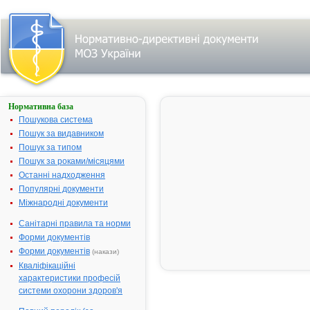
Нормативна база
АМІНАЛОН-
ФАРМАК®
Пошукова система
Пошук за видавником
Назва:
АМІНАЛОН-
Пошук за типом
ФАРМАК®
Пошук за роками/місяцями
Міжнародна
Aminobutyric
Останні надходження
непатентована назва:
acid
Популярні документи
Виробник:
ВАТ "Фармак
Міжнародні документи
м.Київ, Украї
Санітарні правила та норми
Лікарська форма:
Капсули
Форми документів
Форма випуску:
Капсули по
Форми документів
(накази)
0,25 г № 10,
Кваліфікаційні
№10х2, № 1
характеристики професій
у контурних
системи охорони здоров'я
чарункових
упаковках