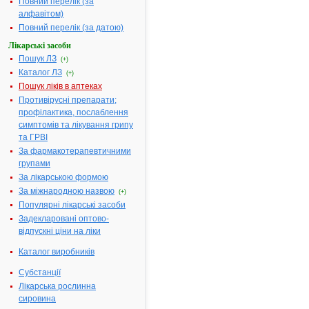
Повний перелік (за
Діючі речовини:
1 капсула
алфавітом)
містить гамм
Повний перелік (за датою)
аміномаслян
Лікарські засоби
кислоти - 0.2
Пошук ЛЗ
(+)
Фармакотерапевтична
Ноотропні
Каталог ЛЗ
(+)
група:
препарати
Пошук ліків в аптеках
Показання:
Атеросклеро
Противірусні препарати;
гіпертонічна
профілактика, послаблення
хвороба,
симптомів та лікування грипу
хронічна
та ГРВІ
церебральн
За фармакотерапевтичними
судинна
групами
недостатніст
За лікарською формою
лікування
За міжнародною назвою
(+)
запамороче
Популярні лікарські засоби
і головного
болю,
Задекларовані оптово-
динамічні
відпускні ціни на ліки
порушення
Каталог виробників
мозкового
кровообігу т
Субстанції
ін.
Лікарська рослинна
Термін придатності:
2р.
сировина