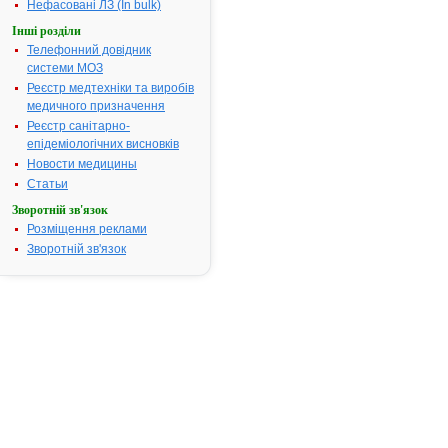
Нефасовані ЛЗ (In bulk)
Номер реєстраційного
UA/2321/01/
посвідчення:
Інші розділи
Термін дії посвідчення:
з 09.12.2004
Телефонний довідник
09.12.2009
системи МОЗ
Термін дії
Реєстр медтехніки та виробів
реєстраційн
медичного призначення
посвідчення
Реєстр санітарно-
закінчився.
епідеміологічних висновків
Пошук дани
Новости медицины
про реєстра
Статьи
препарату
Зворотній зв'язок
АМІНАЛОН-
ФАРМАК®
Розміщення реклами
Зворотній зв'язок
АТ код:
N06BX20
Наказ МОЗ:
610 від
09.12.2004
Інструкція
для
застосування
АМІНАЛОН-
ФАРМАК®