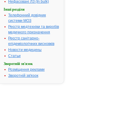
хронічним
Нефасовані ЛЗ (In bulk)
оклюзійним
Інші розділи
ураженням
Телефонний довідник
периферичн
системи МОЗ
артерій на ст
Реєстр медтехніки та виробів
за Фонтено
медичного призначення
(переміжна
Реєстр санітарно-
кульгавість),
епідеміологічних висновків
інші заходи, 
тренування 
Новости медицины
ангіопластик
Статьи
або відновл
Зворотній зв'язок
процедури 
Розміщення реклами
можуть бути
Зворотній зв'язок
проведені а
показані.Ди
внутрішнього
спричинена
розладами
кровообігу
(включаючи
туговухість 
втрату слуху
Термін придатності:
5р.
Номер реєстраційного
UA/2658/03/