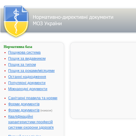
Нормативна база
АГАПУРИН®
СР 400
Пошукова система
Пошук за видавником
Назва:
АГАПУРИН®
Пошук за типом
400
Пошук за роками/місяцями
Міжнародна
Pentoxifyllin
Останні надходження
непатентована назва:
Популярні документи
Виробник:
АТ "Зентіва"
Міжнародні документи
Республіка
Санітарні правила та норми
Лікарська форма:
Таблетки, вк
Форми документів
оболонкою
Форми документів
(накази)
Форма випуску:
Таблетки, вк
Кваліфікаційні
оболонкою,
характеристики професій
пролонговано
системи охорони здоров'я
400 мг № 20 
блістерах