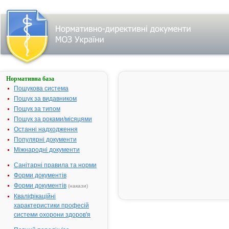
Нормативна база
АСТИН
Пошукова система
Назва:
АСТИН
Пошук за видавником
Міжнародна
Atorvastatin
Пошук за типом
непатентована назва:
Пошук за роками/місяцями
Виробник:
"Micro Labs L
Останні надходження
Популярні документи
Лікарська форма:
Таблетки, в
Міжнародні документи
Форма випуску:
Таблетки, вк
20 мг № 4, 
Санітарні правила та норми
Діючі речовини:
1 таблетка м
Форми документів
аторвастатин
Форми документів
(накази)
Допоміжні речовини:
Кальцію карб
Кваліфікаційні
целюлоза мі
характеристики професій
кремнію діок
системи охорони здоров'я
примелоза, 