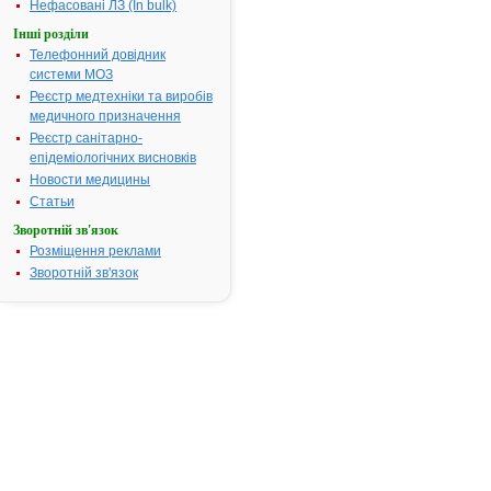
Нефасовані ЛЗ (In bulk)
АТ код:
C10AA05
Інші розділи
Наказ МОЗ:
84 від 23.02
Телефонний довідник
системи МОЗ
Реєстр медтехніки та виробів
медичного призначення
Інструкція
для
Реєстр санітарно-
застосування
епідеміологічних висновків
АСТИН
Новости медицины
Статьи
Зворотній зв'язок
ІНСТРУКЦІЯ
Розміщення реклами
для
Зворотній зв'язок
медичного
застосування
препарату
АСТИН
(ASTIN)
Загальна
характеристика:
міжнародна