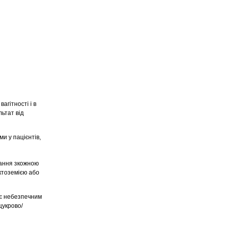
агітності і в
ьтат від
и у пацієнтів,
ування зкожною
актоземією або
е є небезпечним
цукрово/