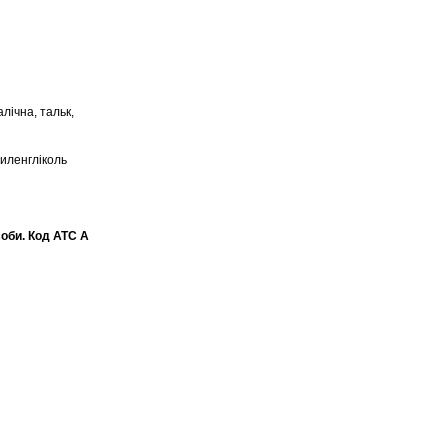
лічна, тальк,
тиленгліколь
соби. Код АТС А