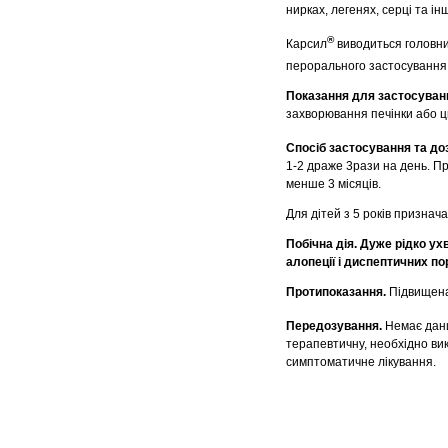
нирках, легенях, серці та ін
®
Карсил
виводиться головним
перорального застосування 
Показання для застосуван
захворювання печінки або ц
Спосіб застосування та до
1-2 драже 3рази на день. П
менше 3 місяців.
Для дітей з 5 років признача
Побічна дія. Дуже рідко у
алопеції і диспептичних п
Протипоказання.
Підвищена
Передозування.
Немає дани
терапевтичну, необхідно ви
симптоматичне лікування.