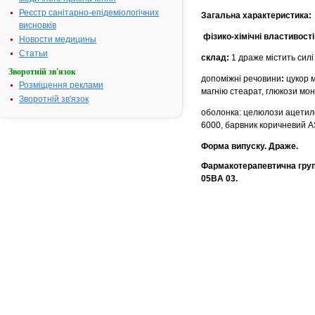
Реєстр санітарно-епідеміологічних
Загальна характеристика:
висновків
фізико-хімічні властивості
Новости медицины
Статьи
склад:
1 драже містить силі
Зворотній зв'язок
допоміжні речовини
:
цукор м
Розміщення реклами
магнію стеарат, глюкози моно
Зворотній зв'язок
оболонка: целюлози ацетилфт
6000, барвник коричневий A
Форма випуску. Драже.
Фармакотерапевтична група
05BА 03.