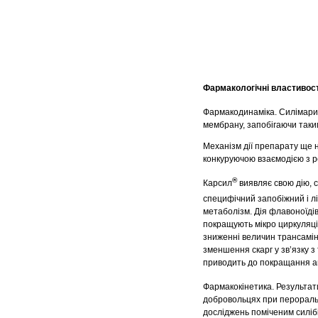
Фармакологічні властивост
Фармакодинаміка.
Силімари
мембрану, запобігаючи таким
Механізм дії препарату ще 
конкуруючою взаємодією з р
®
Карсил
виявляє свою дію, с
специфічний запобіжний і лі
метаболізм. Дія флавоноїдів
покращують мікро циркуляцію
зниженні величин трансаміна
зменшення скарг у зв’язку з
приводить до покращання ап
Фармакокінетика. Результа
добровольцях при пероральн
досліджень поміченим силібі