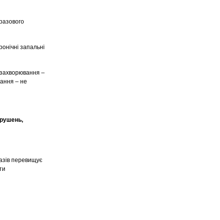
оразового
ронічні запальні
 захворювання –
вання – не
орушень,
разів перевищує
ти