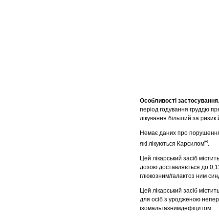
Особливості застосування
період годування груддю пр
лікування більший за ризик 
Немає даних про порушення 
®
які лікуються Карсилом
.
Цей лікарський засіб містит
дозою доставляється до 0,11
глюкозним/галактоз ним си
Цей лікарський засіб містит
для осіб з уродженою непер
ізомальтазнимдефіцитом.