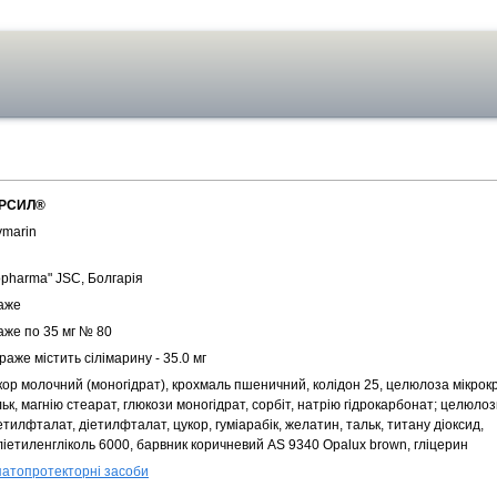
РСИЛ®
ymarin
opharma" JSC, Болгарія
аже
аже по 35 мг № 80
раже містить сiлiмарину - 35.0 мг
кор молочний (моногідрат), крохмаль пшеничний, колідон 25, целюлоза мікрок
ьк, магнію стеарат, глюкози моногідрат, сорбіт, натрію гідрокарбонат; целюло
тилфталат, діетилфталат, цукор, гуміарабік, желатин, тальк, титану діоксид,
ліетиленгліколь 6000, барвник коричневий AS 9340 Opalux brown, гліцерин
патопротекторні засоби