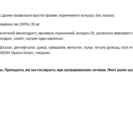
:
драже правильної круглої форми, коричневого кольору, без запаху;
 марину (як 100%) 35 мг;
олочний (моногідрат), крохмаль пшеничний, колідон-25, целюлоза мікрокриста
гідрат, сорбіт, натрію гідро карбонат;
алат, діетифталат, цукор, гуміарабік, желатин, тальк, титану діоксид, полі е
S9340 Opalux brown, гліцерин.
. Препарати, які застосовують при захворюваннях печінки. Ліпот ропні за