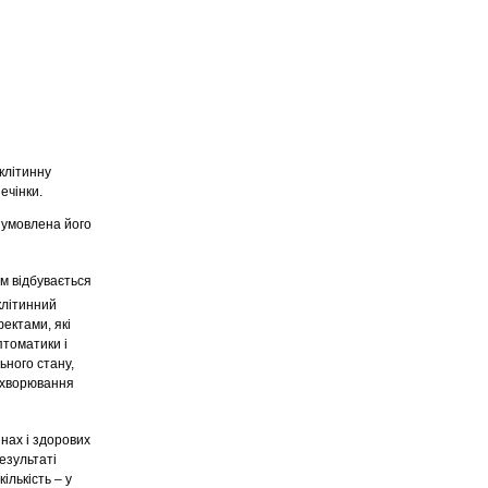
клітинну
ечінки.
зумовлена його
ом відбувається
клітинний
ектами, які
птоматики і
ьного стану,
захворювання
нах і здорових
езультаті
ількість – у