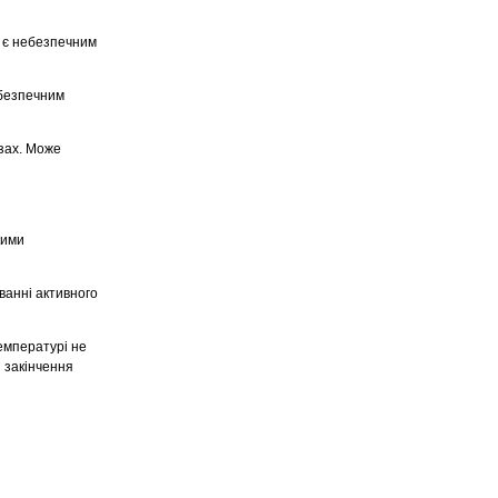
Це є небезпечним
ебезпечним
озах. Може
кими
ванні активного
температурі не
я закінчення