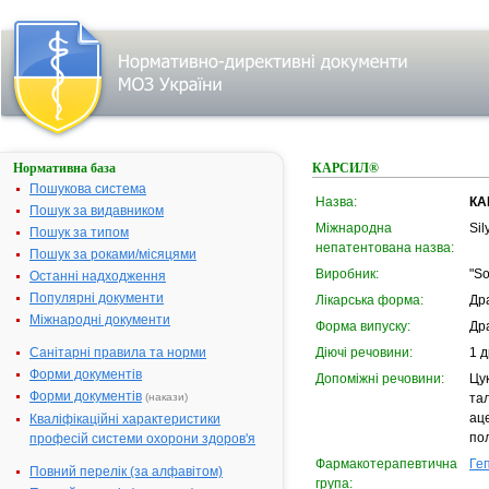
Нормативна база
КАРСИЛ®
Пошукова система
Назва:
КА
Пошук за видавником
Міжнародна
Sil
Пошук за типом
непатентована назва:
Пошук за роками/місяцями
Виробник:
"S
Останні надходження
Популярні документи
Лікарська форма:
Др
Міжнародні документи
Форма випуску:
Др
Санітарні правила та норми
Діючі речовини:
1 д
Форми документів
Допоміжні речовини:
Цу
Форми документів
(накази)
тал
аце
Кваліфікаційні характеристики
по
професій системи охорони здоров'я
Фармакотерапевтична
Ге
Повний перелік (за алфавітом)
група: