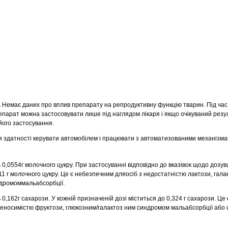
.
Немає даних про вплив препарату на репродуктивну функцію тварин. Під час в
епарат можна застосовувати лише під наглядом лікаря і якщо очікуваний резул
його застосування.
здатності керувати автомобілем і працювати з автоматизованими механізмам
ь 0,0554г молочного цукру. При застосуванні відповідно до вказівок щодо доз
1 г молочного цукру. Це є небезпечним дляосіб з недостатністю лактози, гал
ндромоммальабсорбції.
ь 0,162г сахарози. У кожній призначеній дозі міститься до 0,324 г сахарози. Ц
еносимістю фруктози, глюкозним/галактоз ним синдромом мальабсорбції або 