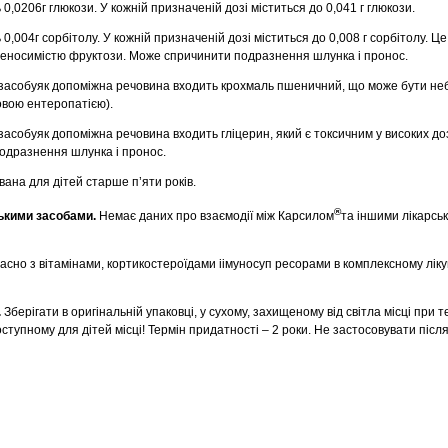
 0,0206г глюкози. У кожній призначеній дозі міститься до 0,041 г глюкози.
 0,004г сорбітолу. У кожній призначеній дозі міститься до 0,008 г сорбітолу. 
реносимістю фруктози. Може спричинити подразнення шлунка і пронос.
о засобуяк допоміжна речовина входить крохмаль пшеничний, що може бути н
овою ентеропатією).
 засобуяк допоміжна речовина входить гліцерин, який є токсичним у високих д
подразнення шлунка і пронос.
ана для дітей старше п’яти років.
®
ськими засобами.
Немає даних про взаємодії між Карсилом
та іншими лікарсь
сно з вітамінами, кортикостероїдами іімуносуп ресорами в комплексному ліку
.
Зберігати в оригінальній упаковці, у сухому, захищеному від світла місці при 
оступному для дітей місці! Термін придатності –
2 роки. Не застосовувати післ