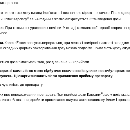
ших органах.
 чином з жовчю у вигляд ікон’югатів і незначною мірою – із сечею. Після одн
®
20 гм/кг Карсилу
за 24 години з жовчю екскретується 35% введеної дози.
ня.
При токсичних ураженнях печінки. У складі комплексної терапії хворих на х
ироз.
®
зи.
Карсил
застосовуютьперорально, при легких і помірної тяжкості випадках
ри складних формах захворювання дозу можна подвоїти. Тривалість курсу ліку
ється доза 5мг/кг маси тіла, розділена на 2-3 прийоми.
хворих зі схильністю може відбутися посилення існуючих вестибулярних п
орушень. Ці скарги зникають після припинення прийому препарату.
 чутливість до препарату.
®
х про передозування препарату. При прийомі дози Карсилу
,
що у декілька 
кликати блювання, зробити промивання шлунка активованим вугіллям і провес