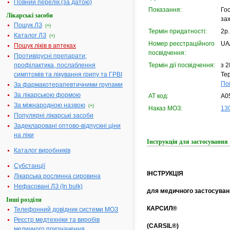
Повний перелік (за датою)
Показання:
Гос
Лікарські засоби
за
Пошук ЛЗ
(+)
Термін придатності:
2р.
Каталог ЛЗ
(+)
Номер реєстраційного
UA
Пошук ліків в аптеках
посвідчення:
Противірусні препарати;
профілактика, послаблення
Термін дії посвідчення:
з 2
симптомів та лікування грипу та ГРВІ
Тер
По
За фармакотерапевтичними групами
За лікарською формою
АТ код:
A0
За міжнародною назвою
(+)
Наказ МОЗ:
130
Популярні лікарські засоби
Задекларовані оптово-відпускні ціни
на ліки
Інструкція для застосуван
Каталог виробників
Субстанції
ІНСТРУКЦІЯ
Лікарська рослинна сировина
Нефасовані ЛЗ (In bulk)
для медичного застосуван
Інші розділи
КАРСИЛ®
Телефонний довідник системи МОЗ
Реєстр медтехніки та виробів
(CARSIL®)
медичного призначення