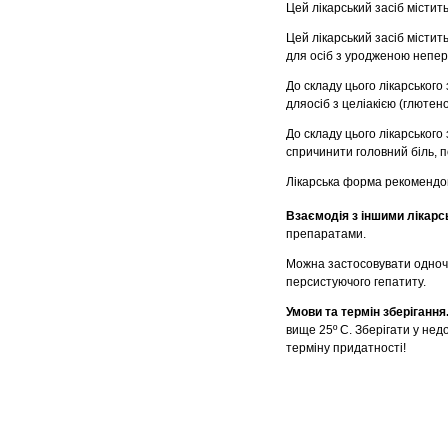
Цей лікарський засіб містить
Цей лікарський засіб містить
для осіб з уродженою непе
До складу цього лікарськог
дляосіб з целіакією (глютен
До складу цього лікарського
спричинити головний біль, 
Лікарська форма рекомендов
Взаємодія з іншими лікар
препаратами.
Можна застосовувати одноча
персистуючого гепатиту.
Умови та термін зберігання
вище 25º С. Зберігати у нед
терміну придатності!