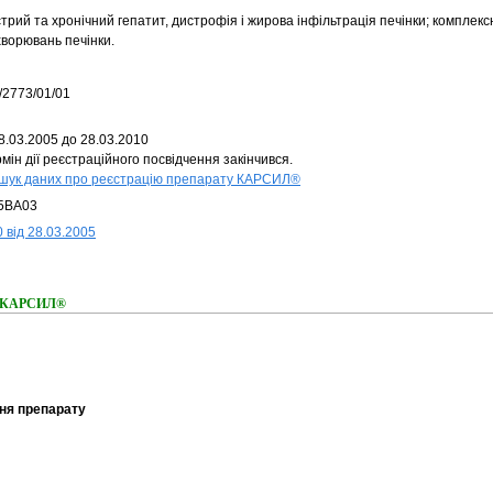
трий та хронічний гепатит, дистрофія і жирова інфільтрація печінки; комплекс
хворювань печінки.
/2773/01/01
8.03.2005 до 28.03.2010
мін дії реєстраційного посвідчення закінчився.
шук даних про реєстрацію препарату КАРСИЛ®
5BA03
 від 28.03.2005
ня КАРСИЛ®
ня препарату