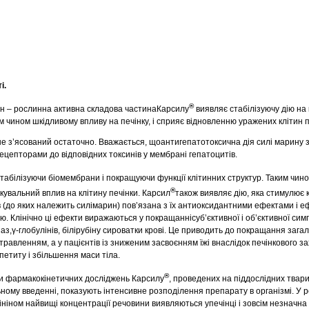
і.
®
н – рослинна активна складова частинаКарсилу
виявляє стабілізуючу дію на 
 чином шкідливому впливу на печінку, і сприяє відновленню уражених клітин п
не з’ясований остаточно. Вважається, щоантигепатотоксична дія силі марину 
ецепторами до відповідних токсинів у мембрані гепатоцитів.
табілізуючи біомембрани і покращуючи функції клітинних структур. Таким чин
®
кувальний вплив на клітину печінки. Карсил
також виявляє дію, яка стимулює 
 (до яких належить силімарин) пов’язана з їх антиоксидантними ефектами і еф
. Клінічно ці ефекти виражаються у покращаннісуб’єктивної і об’єктивної сим
з,γ-глобулінів, білірубіну сироватки крові. Це приводить до покращання загал
 травленням, а у пацієнтів із зниженим засвоєнням їжі внаслідок печінкового 
етиту і збільшення маси тіла.
®
ти фармакокінетичних досліджень Карсилу
, проведених на піддослідних твари
ому введенні, показують інтенсивне розподілення препарату в організмі. У р
ніном найвищі концентрації речовини виявляються упечінці і зовсім незначна к