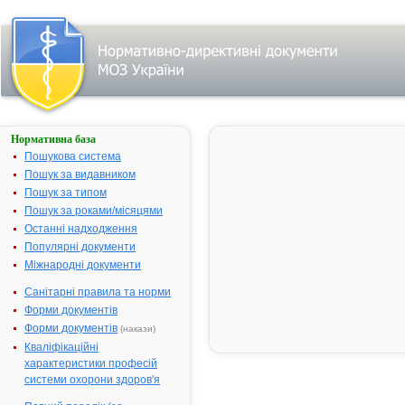
Нормативна база
АССАЛІКС
Пошукова система
Назва:
АССАЛІКС
Пошук за видавником
Міжнародна
Mono
Пошук за типом
непатентована назва:
Пошук за роками/місяцями
Виробник:
"Bionorica AG
Останні надходження
Німеччина
Популярні документи
Міжнародні документи
Лікарська форма:
Драже
Форма випуску:
Драже № 40
Санітарні правила та норми
80
Форми документів
Діючі речовини:
1 драже міс
Форми документів
(накази)
cухого екстр
Кваліфікаційні
кори верби (
характеристики професій
14:1) - 393.2
системи охорони здоров'я
(з вмістом