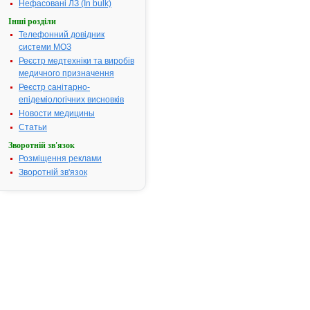
Нефасовані ЛЗ (In bulk)
Термін дії посвідчення:
з 07.04.2005
Інші розділи
07.04.2010
Телефонний довідник
Термін дії
системи МОЗ
реєстраційн
Реєстр медтехніки та виробів
посвідчення
медичного призначення
закінчився.
Реєстр санітарно-
Пошук дани
епідеміологічних висновків
про реєстра
препарату
Новости медицины
ГІНО-
Статьи
ТРАВОГЕН
Зворотній зв'язок
АТ код:
G01AF07
Розміщення реклами
Наказ МОЗ:
206 від
Зворотній зв'язок
10.05.2005
Інструкція
для
застосування
ГІНО-
ТРАВОГЕН
ІНСТРУКЦІЯ