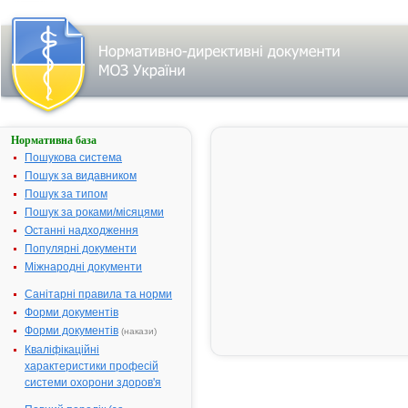
Нормативна база
ГІНО-
ТРАВОГЕН
Пошукова система
Пошук за видавником
Назва:
ГІНО-
Пошук за типом
ТРАВОГЕН
Пошук за роками/місяцями
Міжнародна
Isoconazole
Останні надходження
непатентована назва:
Популярні документи
Виробник:
"Intendis
Міжнародні документи
Manufacturin
S.p.A." та
Санітарні правила та норми
"Schering
Форми документів
S.p.A."
Форми документів
(накази)
підрозділи
Кваліфікаційні
компанії
характеристики професій
"Schering AG
системи охорони здоров'я
для "Intendis
GmbH", Італі