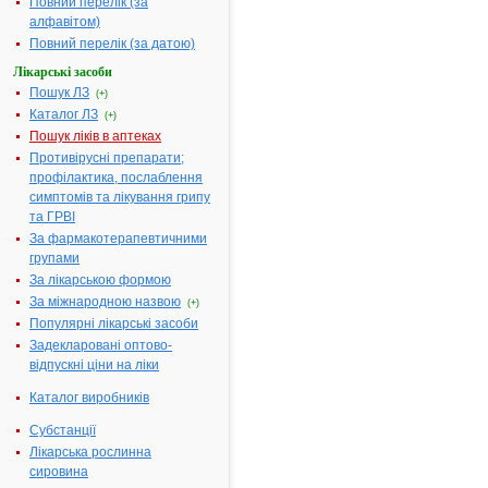
Повний перелік (за
Німеччина
алфавітом)
Повний перелік (за датою)
Лікарська форма:
Супозиторії
Форма випуску:
Супозиторій
Лікарські засоби
вагінальний
Пошук ЛЗ
(+)
(овулум) по 
Каталог ЛЗ
(+)
мг № 1 у
Пошук ліків в аптеках
комплекті з 
Противірусні препарати;
напалечник
профілактика, послаблення
Діючі речовини:
1 супозитор
симптомів та лікування грипу
містить
та ГРВІ
ізоконазолу 
За фармакотерапевтичними
600.0 мг
групами
Допоміжні речовини:
Жир тверди
За лікарською формою
За міжнародною назвою
(+)
Фармакотерапевтична
Препарати 
Популярні лікарські засоби
група:
лікування
грибкових
Задекларовані оптово-
захворюван
відпускні ціни на ліки
Показання:
Грибкові
Каталог виробників
інфекції піхв
Субстанції
Термін придатності:
5р.
Лікарська рослинна
Номер реєстраційного
UA/3006/01/
сировина
посвідчення: