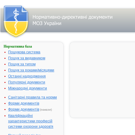
Нормативна база
ГАСТРОФАРМ®
Пошукова система
Назва:
ГАСТРОФА
Пошук за видавником
Міжнародна
Mono
Пошук за типом
непатентована назва:
Пошук за роками/місяцями
Виробник:
"Biovet" JSC,
Останні надходження
Болгарія
Популярні документи
Міжнародні документи
Лікарська форма:
Таблетки
Форма випуску:
Таблетки № 
Санітарні правила та норми
18 (6х3), № 
Форми документів
(6х10), № 30
Форми документів
(накази)
(6х50)
Кваліфікаційні
Діючі речовини:
1 таблетка
характеристики професій
містить
системи охорони здоров'я
висушених