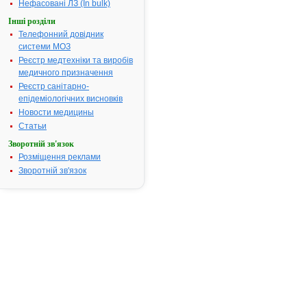
Нефасовані ЛЗ (In bulk)
Номер реєстраційного
UA/3410/01/
Інші розділи
посвідчення:
Телефонний довідник
Термін дії посвідчення:
з 01.08.2005
системи МОЗ
01.08.2010
Реєстр медтехніки та виробів
Термін дії
медичного призначення
реєстраційн
Реєстр санітарно-
посвідчення
епідеміологічних висновків
закінчився.
Новости медицины
Пошук даних
реєстрацію
Статьи
препарату
Зворотній зв'язок
ГАСТРОФА
Розміщення реклами
АТ код:
A02X
Зворотній зв'язок
Наказ МОЗ:
384 від
01.08.2005
Інструкція для
застосування
ГАСТРОФАРМ®
ІНСТРУКЦІЯ