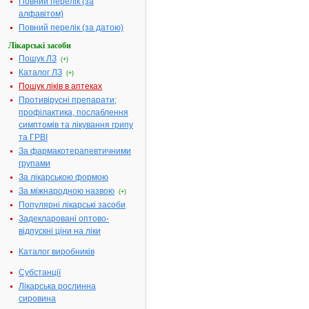
Повний перелік (за
ампулах № 
алфавітом)
Діючі речовини:
1 мл розчин
Повний перелік (за датою)
містить:
Лікарські засоби
метамізолу
Пошук ЛЗ
(+)
натрію - 500
Каталог ЛЗ
(+)
мг, фенпіве
Пошук ліків в аптеках
броміду - 0.0
Противірусні препарати;
пітофенону
профілактика, послаблення
гідрохлориду
симптомів та лікування грипу
2.0 мг
та ГРВІ
Допоміжні речовини:
Вода для ін'
За фармакотерапевтичними
Фармакотерапевтична
Аналгетики-
групами
група:
антипіретик
За лікарською формою
Показання:
Ниркові колі
За міжнародною назвою
(+)
спазми урет
Популярні лікарські засоби
тенезми
Задекларовані оптово-
сечового міх
відпускні ціни на ліки
жовчні коліки
дискінезія
Каталог виробників
жовчних шля
Субстанції
кишкові та
Лікарська рослинна
шлункові кол
сировина
болісні