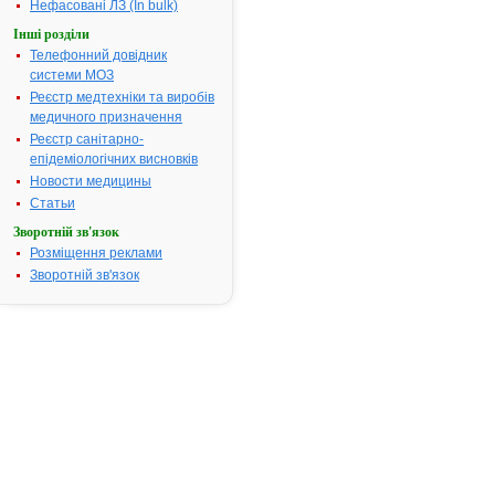
менструації 
Нефасовані ЛЗ (In bulk)
ін.
Інші розділи
Термін придатності:
5р.
Телефонний довідник
системи МОЗ
Номер реєстраційного
UA/3531/01/
посвідчення:
Реєстр медтехніки та виробів
медичного призначення
Термін дії посвідчення:
з 28.07.2005
Реєстр санітарно-
28.07.2010
епідеміологічних висновків
Термін дії
Новости медицины
реєстраційн
посвідчення
Статьи
закінчився.
Зворотній зв'язок
Пошук дани
Розміщення реклами
про реєстра
Зворотній зв'язок
препарату
СПАЗМАЛГ
АТ код:
A03DA02
Наказ МОЗ:
381 від
28.07.2005
Інструкція для
застосування
СПАЗМАЛГОН®