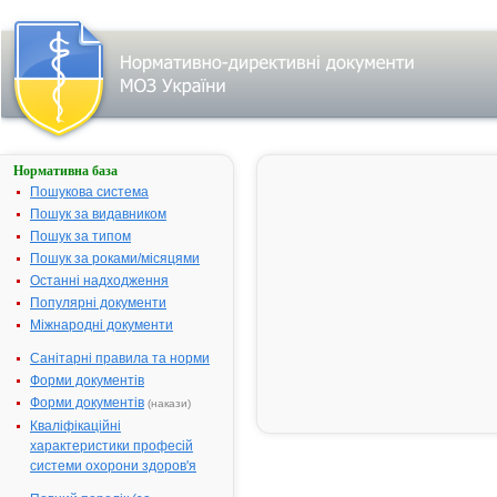
Нормативна база
СПАЗМАЛГОН®
Пошукова система
Назва:
СПАЗМАЛГ
Пошук за видавником
Міжнародна
Comb drug
Пошук за типом
непатентована назва:
Пошук за роками/місяцями
Виробник:
"Sopharma" 
Останні надходження
Болгарія
Популярні документи
Міжнародні документи
Лікарська форма:
Розчин для
ін'єкцій
Санітарні правила та норми
Форма випуску:
Розчин для
Форми документів
ін`єкцій по 2
Форми документів
(накази)
або по 5 мл 
Кваліфікаційні
ампулах № 
характеристики професій
10; по 2 мл в
системи охорони здоров'я
ампулах № 1
по 5 мл в