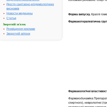
допоміжні речовини:
спирт е
Реєстр санітарно-епідеміологічних
висновків
Новости медицины
Форма випуску.
Краплі гоме
Статьи
Фармакотерапевтична груп
Зворотній зв'язок
Розміщення реклами
Зворотній зв'язок
Фармакологічні властивост
Фармакодинаміка.
Препарат 
спиртного), неврологічні (тр