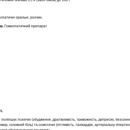
тиловий близько 25% (заоб`ємом) до 100 г.
опатичні оральні, розчин.
а.
Гомеопатичний препарат.
і.
поліпшує психічні (збудження, дратівливість, тривожність, депресію, безсоння
емор, головний біль) та осмотичні (пітливість, тахікардію, артеріальну гіперт