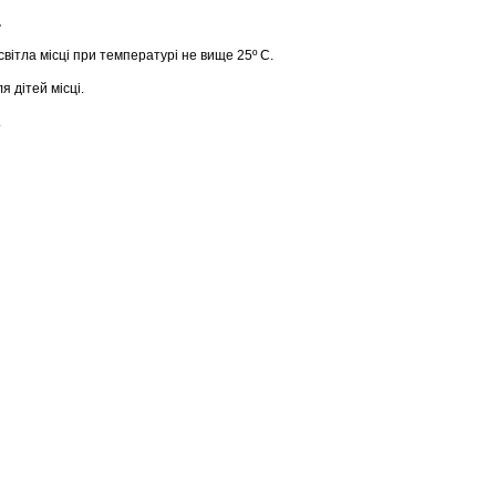
.
світла місці при температурі не вище 25º С.
я дітей місці.
.