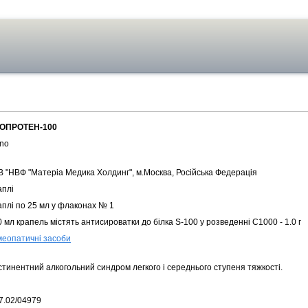
ОПРОТЕН-100
no
В "НВФ "Матеріа Медика Холдинг", м.Москва, Російська Федерація
аплі
аплі по 25 мл у флаконах № 1
 мл крапель містять антисироватки до білка S-100 у розведенні С1000 - 1.0 г
меопатичні засоби
стинентний алкогольний синдром легкого і середнього ступеня тяжкості.
7.02/04979