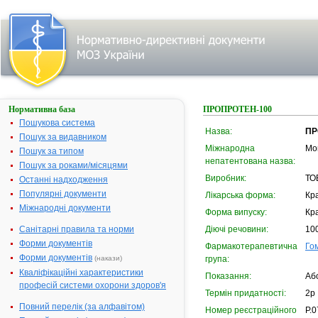
Нормативна база
ПРОПРОТЕН-100
Пошукова система
Назва:
ПР
Пошук за видавником
Міжнародна
Mo
Пошук за типом
непатентована назва:
Пошук за роками/місяцями
Виробник:
ТО
Останні надходження
Популярні документи
Лікарська форма:
Кр
Міжнародні документи
Форма випуску:
Кр
Санітарні правила та норми
Діючі речовини:
100
Форми документів
Фармакотерапевтична
Го
Форми документів
(накази)
група:
Кваліфікаційні характеристики
Показання:
Аб
професій системи охорони здоров'я
Термін придатності:
2р
Повний перелік (за алфавітом)
Номер реєстраційного
Р.0