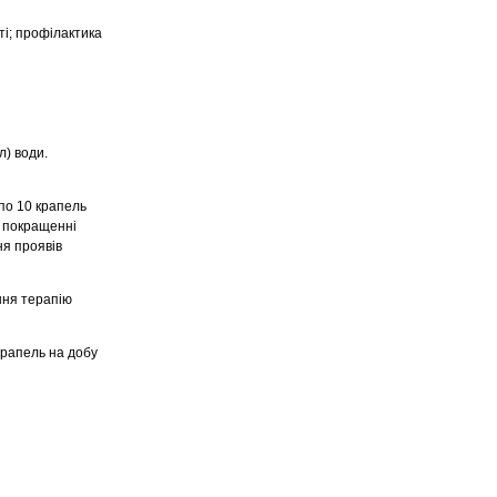
ті; профілактика
л) води.
 по 10 крапель
и покращенні
ня проявів
ння терапію
крапель на добу