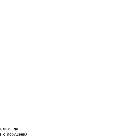
, потяг до
ензію, порушення