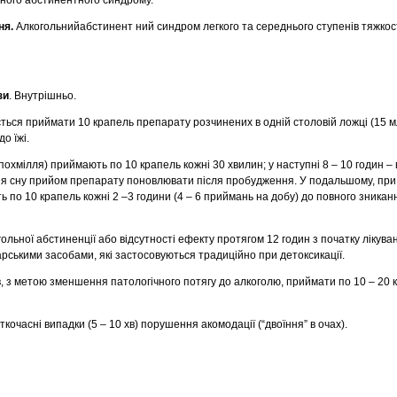
ного абстинентного синдрому.
ня.
Алкогольнийабстинент ний синдром легкого та середнього ступенів тяжкос
зи
. Внутрішньо.
ься приймати 10 крапель препарату розчинених в одній столовій ложці (15 м
о їжі.
 похмілля) приймають по 10 крапель кожні 30 хвилин; у наступні 8 – 10 годин –
ння сну прийом препарату поновлювати після пробудження. У подальшому, пр
 по 10 крапель кожні 2 –3 години (4 – 6 приймань на добу) до повного зникан
льної абстиненції або відсутності ефекту протягом 12 годин з початку лікува
арськими засобами, які застосовуються традиційно при детоксикації.
, з метою зменшення патологічного потягу до алкоголю, приймати по 10 – 20 
кочасні випадки (5 – 10 хв) порушення акомодації (“двоїння” в очах).