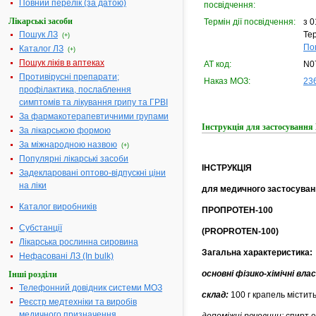
Повний перелік (за датою)
посвідчення:
Лікарські засоби
Термін дії посвідчення:
з 0
Пошук ЛЗ
Тер
(+)
По
Каталог ЛЗ
(+)
Пошук ліків в аптеках
АТ код:
N0
Противірусні препарати;
Наказ МОЗ:
236
профілактика, послаблення
симптомів та лікування грипу та ГРВІ
За фармакотерапевтичними групами
Інструкція для застосуван
За лікарською формою
За міжнародною назвою
(+)
Популярні лікарські засоби
ІНСТРУКЦІЯ
Задекларовані оптово-відпускні ціни
на ліки
для медичного застосуван
Каталог виробників
ПРОПРОТЕН-100
Субстанції
(PROPROTEN-100)
Лікарська рослинна сировина
Загальна характеристика:
Нефасовані ЛЗ (In bulk)
основні фізико-хімічні вл
Інші розділи
Телефонний довідник системи МОЗ
склад:
100 г крапель містит
Реєстр медтехніки та виробів
медичного призначення