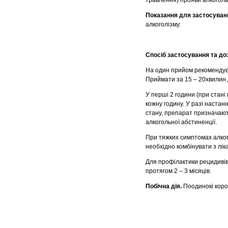
травлення) прояви алкоголь
Показання для застосуван
алкоголізму.
Спосіб застосування та до
На один прийом рекомендуєт
Приймати за 15 – 20хвилин д
У перші 2 години (при стані
кожну годину. У разі наста
стану, препарат призначають
алкогольної абстиненції.
При тяжких симптомах алкого
необхідно комбінувати з лік
Для профілактики рецидивів
протягом 2 – 3 місяців.
Побічна дія.
Поодинокі корот