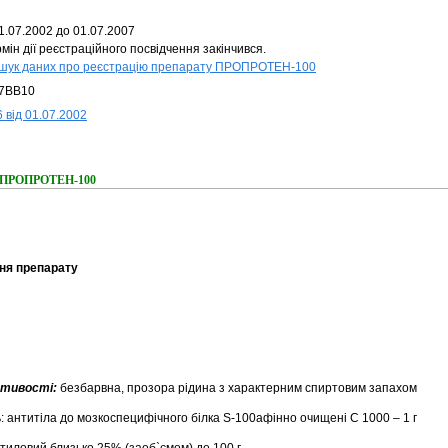
1.07.2002 до 01.07.2007
мін дії реєстраційного посвідчення закінчився.
шук даних про реєстрацію препарату ПРОПРОТЕН-100
7BB10
 від 01.07.2002
ня ПРОПРОТЕН-100
ня препарату
астивості:
безбарвна, прозора рідина з характерним спиртовим запахом
ь: антитіла до мозкоспецифічного білка S-100афінно очищені С 1000 – 1 г