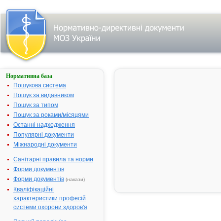
Нормативна база
СУЛЬПЕРАЗОН®
Пошукова система
Назва:
СУЛЬПЕРА
Пошук за видавником
Міжнародна
Comb drug
Пошук за типом
непатентована назва:
Пошук за роками/місяцями
Виробник:
"Pfizer Ilaclar
Останні надходження
Ltd.Sti. " для
Популярні документи
Inc.", Туречч
Міжнародні документи
США
Санітарні правила та норми
Лікарська форма:
Порошок дл
Форми документів
ін'єкцій
Форми документів
(накази)
Форма випуску:
Порошок дл
Кваліфікаційні
приготуванн
характеристики професій
розчину для
системи охорони здоров'я
ін'єкцій, 100
мг/1000 мг у