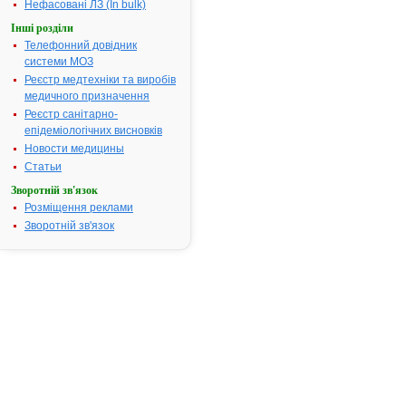
Нефасовані ЛЗ (In bulk)
органів мало
Інші розділи
тазу; септиц
Телефонний довідник
менінгіт,
системи МОЗ
ендокардит,
гонорея т
Реєстр медтехніки та виробів
медичного призначення
Термін придатності:
2р.
Реєстр санітарно-
Номер реєстраційного
UA/3754/01/
епідеміологічних висновків
посвідчення:
Новости медицины
Термін дії посвідчення:
з 09.11.2005
Статьи
09.11.2010
Зворотній зв'язок
Термін дії
Розміщення реклами
реєстраційн
Зворотній зв'язок
посвідчення
закінчився.
Пошук даних
реєстрацію
препарату
СУЛЬПЕРА
АТ код:
J01DA32
Наказ МОЗ:
758 від 16.1