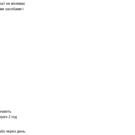
рат не впливає
ми засобами і
начають
ерез 2 год
бо через день.