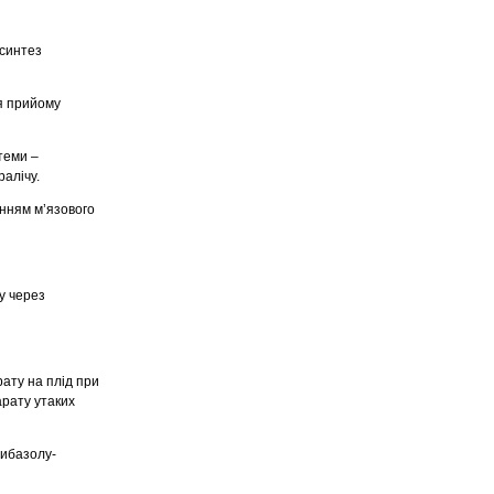
 синтез
я прийому
теми –
алічу.
енням м’язового
у через
ату на плід при
арату утаких
Дибазолу-