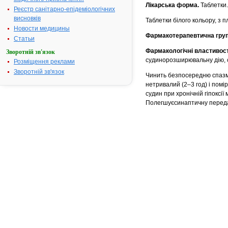
Лікарська форма.
Таблетки.
Реєстр санітарно-епідеміологічних
висновків
Таблетки білого кольору, з 
Новости медицины
Фармакотерапевтична груп
Статьи
Фармакологічні властивост
Зворотній зв'язок
судинорозширювальну дію, 
Розміщення реклами
Зворотній зв'язок
Чинить безпосередню спазмо
нетривалий (2–3 год) і пом
судин при хронічній гіпоксі
Полегшуєсинаптичну переда