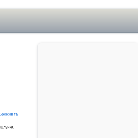
бронхів та
 шлунка,