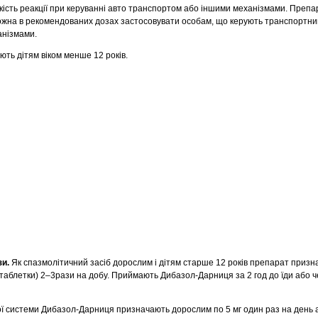
кість реакції при керуванні авто транспортом або іншими механізмами. Препа
 можна в рекомендованих дозах застосовувати особам, що керують транспортни
анізмами.
ть дітям віком менше 12 років.
зи.
Як спазмолітичний засіб дорослим і дітям старше 12 років препарат приз
таблетки) 2–3рази на добу. Приймають Дибазол-Дарниця за 2 год до їди або ч
 системи Дибазол-Дарниця призначають дорослим по 5 мг один раз на день а