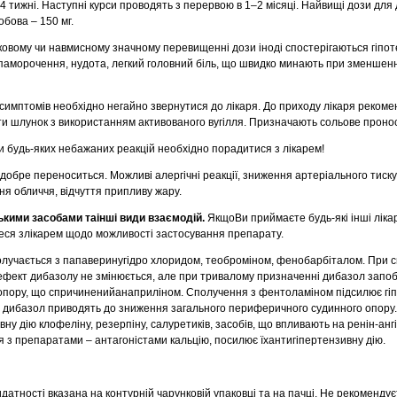
4 тижні. Наступні курси проводять з перервою в 1–2 місяці. Найвищі дози для
обова – 150 мг.
овому чи навмисному значному перевищенні дози іноді спостерігаються гіпот
запаморочення, нудота, легкий головний біль, що швидко минають при зменшен
симптомів необхідно негайно звернутися до лікаря. До приходу лікаря реком
и шлунок з використанням активованого вугілля. Призначають сольове проно
и будь-яких небажаних реакцій необхідно порадитися з лікарем!
обре переноситься. Можливі алергічні реакції, зниження артеріального тиску.
ня обличчя, відчуття припливу жару.
ькими засобами таінші види взаємодій.
ЯкщоВи приймаєте будь-які інші лікар
еся злікарем щодо можливості застосування препарату.
лучається з папаверинугідро хлоридом, теоброміном, фенобарбіталом. При с
фект дибазолу не змінюється, але при тривалому призначенні дибазол запо
опору, що спричиненийанаприліном. Сполучення з фентоламіном підсилює гі
 дибазол приводять до зниження загального периферичного судинного опору.
ну дію клофеліну, резерпіну, салуретиків, засобів, що впливають на ренін-анг
я з препаратами – антагоністами кальцію, посилює їхантигіпертензивну дію.
датності вказана на контурній чарунковій упаковці та на пачці. Не рекоменду