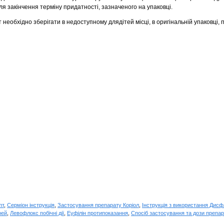
я закінчення терміну придатності, зазначеного на упаковці.
 необхідно зберігати в недоступному длядітей місці, в оригінальній упаковці,
пт
,
Серміон інструкція
,
Застосування препарату Коріол
,
Інструкція з використання Дис
рей
,
Левофлокс побічні дії
,
Еуфілін протипоказання
,
Спосіб застосування та дози препа