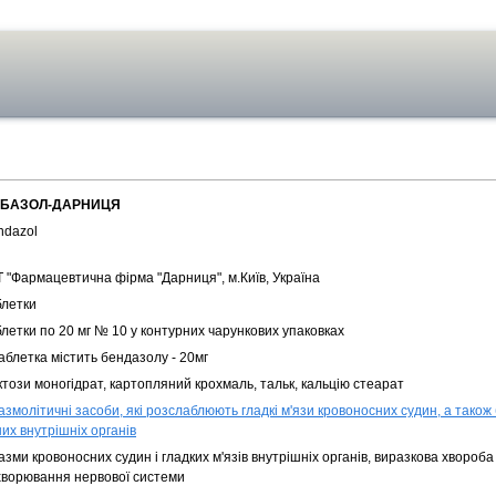
БАЗОЛ-ДАРНИЦЯ
ndazol
Т "Фармацевтична фірма "Дарниця", м.Київ, Україна
блетки
летки по 20 мг № 10 у контурних чарункових упаковках
аблетка містить бендазолу - 20мг
този моногідрат, картопляний крохмаль, тальк, кальцію стеарат
змолітичні засоби, які розслаблюють гладкі м'язи кровоносних судин, а також 
их внутрішніх органів
зми кровоносних судин і гладких м'язів внутрішніх органів, виразкова хвороба
хворювання нервової системи