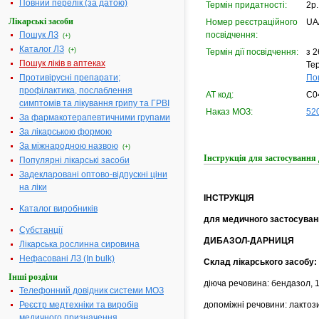
Повний перелік (за датою)
Термін придатності:
2р.
Лікарські засоби
Номер реєстраційного
UA
Пошук ЛЗ
посвідчення:
(+)
Каталог ЛЗ
(+)
Термін дії посвідчення:
з 2
Пошук ліків в аптеках
Тер
Противірусні препарати;
По
профілактика, послаблення
АТ код:
C0
симптомів та лікування грипу та ГРВІ
Наказ МОЗ:
520
За фармакотерапевтичними групами
За лікарською формою
За міжнародною назвою
(+)
Інструкція для застосува
Популярні лікарські засоби
Задекларовані оптово-відпускні ціни
на ліки
ІНСТРУКЦІЯ
Каталог виробників
для медичного застосуван
Субстанції
ДИБАЗОЛ-ДАРНИЦЯ
Лікарська рослинна сировина
Нефасовані ЛЗ (In bulk)
Склад лікарського засобу:
Інші розділи
діюча речовина: бендазол, 1
Телефонний довідник системи МОЗ
допоміжні речовини: лактози
Реєстр медтехніки та виробів
медичного призначення