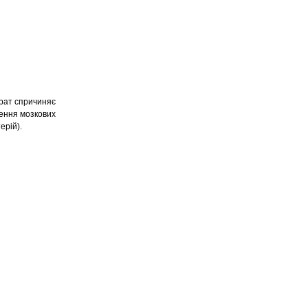
арат спричиняє
рення мозкових
ерій).