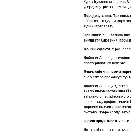
Курс лікування становить 3–
усередину: разова – 50 мг, д
Передозування.
При випадк
пітливість, відчуття жару, 
відміні препарату.
При виникненні зазначених 
викликати блювання, промит
Побічні ефекти.
У разі появ
Дибазол-Дарниця звичайно д
спостерігаються почервонін
Взаємодія з іншими лікарс
обов’язково проконсультуйт
Дибазол-Дарниця добре спо
анаприліномгіпотензивний е
загального периферичного 
ефект, тому щофентоламін і
Дарниця підсилює гіпотензив
систему. Добре сполучаєтьс
Термін придатності.
2 роки.
Дата закінчення терміну при