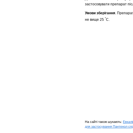
застосовувати препарат післ
Умови зберігання
. Препарат
°
не вище 25
С.
На сайті також шукають:
Евкалі
для застосування Пантенол сп