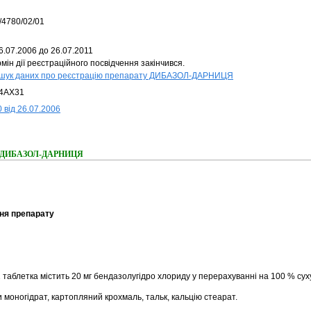
/4780/02/01
6.07.2006 до 26.07.2011
мін дії реєстраційного посвідчення закінчився.
шук даних про реєстрацію препарату ДИБАЗОЛ-ДАРНИЦЯ
4AX31
 від 26.07.2006
ння ДИБАЗОЛ-ДАРНИЦЯ
ня препарату
 таблетка містить 20 мг бендазолугідро хлориду у перерахуванні на 100 % сух
 моногідрат, картопляний крохмаль, тальк, кальцію стеарат.