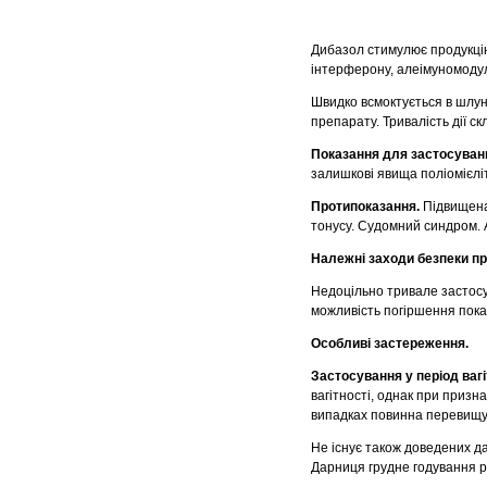
Дибазол стимулює продукцію
інтерферону, алеімуномоду
Швидко всмоктується в шлун
препарату. Тривалість дії с
Показання для застосуван
залишкові явища поліомієлі
Протипоказання.
Підвищена
тонусу. Судомний синдром. А
Належні заходи безпеки пр
Недоцільно тривале застосу
можливість погіршення пока
Особливі застереження.
Застосування у період ваг
вагітності, однак при призн
випадках повинна перевищу
Не існує також доведених д
Дарниця грудне годування 