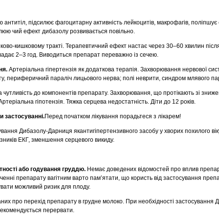
 антитіл, підсилює фагоцитарну активність лейкоцитів, макрофагів, поліпшує
люю чий ефект дибазолу розвивається повільно.
ково-кишковому тракті. Терапевтичний ефект настає через 30–60 хвилин післ
кладає 2–3 год. Виводиться препарат переважно із сечею.
ня.
Артеріальна гіпертензія як додаткова терапія. Захворювання нервової сис
ту, периферичний параліч лицьового нерва; полі неврити, синдром млявого пар
 чутливість до компонентів препарату. Захворювання, що протікають зі зниж
ртеріальна гіпотензія. Тяжка серцева недостатність. Діти до 12 років.
и застосуванні.
Перед початком лікування порадьтеся з лікарем!
вання Дибазолу-Дарниця якантигіпертензивного засобу у хворих похилого вік
зників ЕКГ, зменшення серцевого викиду.
ітності або годування груддю.
Немає доведених відомостей про вплив препар
аченні препарату вагітним варто пам’ятати, що користь від застосування преп
вати можливий ризик для плоду.
аних про перехід препарату в грудне молоко. При необхідності застосування 
рекомендується перервати.