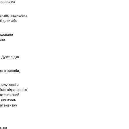
 дорослих
ензія, підвищена
ні дози або
ендовано
сне.
 Дуже рідко
ські засоби,
полученні з
бігає підвищенню
потензивний
 Дибазол-
іотензивну
ється