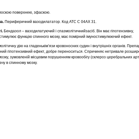
плоскою поверхнею, зфаскою.
а.
Периферичний вазодилататор. Код АТС С 04АХ 31.
і.
Бендазол – вазодилатуючий і спазмолітичнийзасіб. Він має гіпотензивну,
стимулює функцію спинного мозку, має помірний імуностимулюючий ефект.
літичну дію на гладенькім’язи кровоносних судин і внутрішніх органів. Преп
ірний гіпотензивний ефект, добре переноситься. Спричиняє нетривале розши
ї мозку, зумовленій місцевим порушенням кровообігу (склероз церебральних арт
чу в спинному мозку.