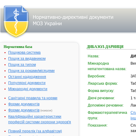
Нормативна база
ДИБАЗОЛ-ДАРНИЦЯ
Пошукова система
Назва:
ДИ
Пошук за видавником
Міжнародна
Be
Пошук за типом
непатентована назва:
Пошук за роками/місяцями
Виробник:
ЗА
Останні надходження
Популярні документи
Лікарська форма:
Та
Міжнародні документи
Форма випуску:
Таб
Санітарні правила та норми
Діючі речовини:
1 т
Форми документів
Допоміжні речовини:
Лак
Форми документів
(накази)
Фармакотерапевтична
Спа
Кваліфікаційні характеристики
група:
інш
професій системи охорони здоров'я
Показання:
Спа
за
Повний перелік (за алфавітом)