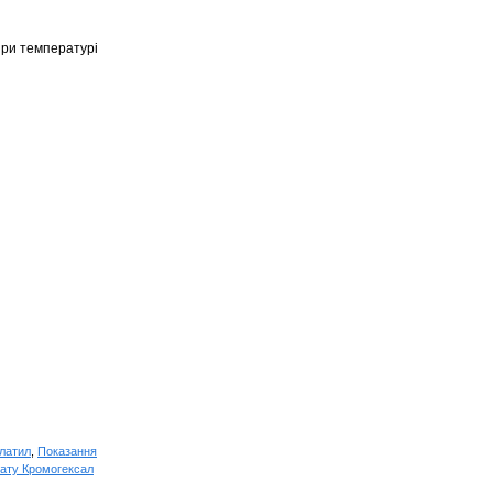
 при температурі
флатил
,
Показання
рату Кромогексал