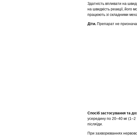
Здатність впливати на швид
на швидкість реакції, його
працюють зі складними мех
Діти.
Препарат не призначаю
Спосіб застосування та до
усередину по 20–40 мг (1–2 
післяїди.
При захворюваннях нервової