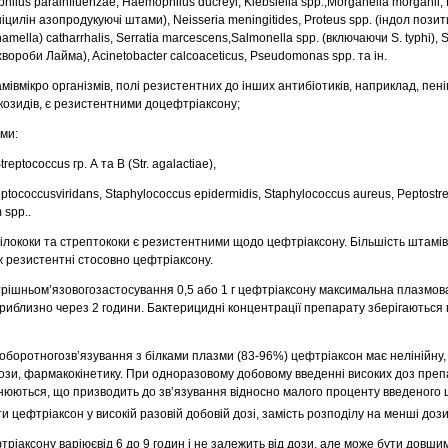
lus parainfluenzae, Haemophilus ducreyi, Klebsiella spp.,Morganella morganii, 
цилін азопродукуючі штами), Neisseria meningitides, Proteus spp. (індол позит
amella) catharrhalis, Serratia marcescens,Salmonella spp. (включаючи S. typhi), S
 хвороби Лайма), Acinetobacter calcoaceticus, Pseudomonas spp. та ін.
мівмікро організмів, полі резистентних до інших антибіотиків, наприклад, пеніц
козидів, є резистентними доцефтріаксону;
зми:
eptococcus гр. А та В (Str. аgalactiae),
reptococcusviridans, Staphylococcus epidermidis, Staphylococcus aureus, Peptostr
 spp..
лококи та стрептококи є резистентними щодо цефтріаксону. Більшість штамів
ж резистентні стосовно цефтріаксону.
трішньом’язовогозастосування 0,5 або 1 г цефтріаксону максимальна плазмов
приблизно через 2 години. Бактерицидні концентрації препарату зберігаються
оборотногозв’язування з білками плазми (83-96%) цефтріаксон має нелінійну,
дози, фармакокінетику. При одноразовому добовому введенні високих доз преп
внюються, що призводить до зв’язування відносно малого проценту введеного 
ти цефтріаксон
у високій разовій добовій
дозі, замість розподілу на менші дози
ріаксону варіюєвід 6 до 9 годин і не залежить від дози, але може бути довшим 