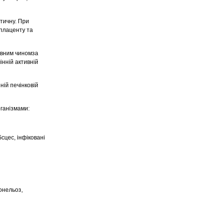
отичну. При
 плаценту та
овним чиномза
інній активній
ій печінковій
рганізмами:
сцес, інфіковані
монельоз,