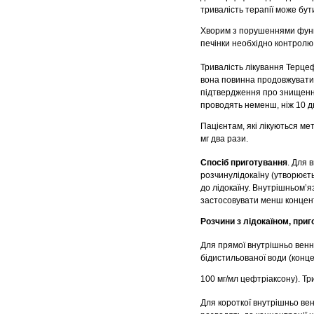
тривалість терапії може бут
Хворим з порушеннями функц
печінки необхідно контролю
Тривалість лікування Терц
вона повинна продовжуватис
підтвердження про знищення 
проводять неменш, ніж 10 дн
Пацієнтам, які лікуються мет
мг два рази.
Спосіб приготування
. Для 
розчинулідокаїну (утворюєт
до лідокаїну. Внутрішньом’я
застосовувати менш концент
Розчини з лідокаїном, при
Для прямої внутрішньо венної
бідистильованої води (конц
100 мг/мл цефтріаксону). Три
Для короткої внутрішньо венн