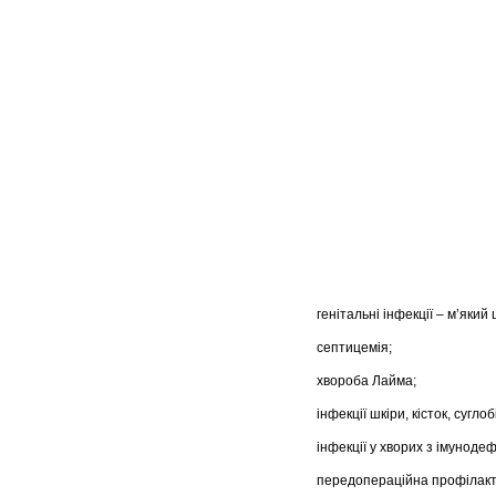
генітальні інфекції – м’яки
септицемія;
хвороба Лайма;
інфекції шкіри, кісток, сугло
інфекції у хворих з імуноде
передопераційна профілактик