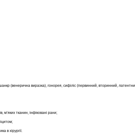
й шанкр (венерична виразка), гонорея, сифіліс (первинний, вторинний, латентни
бів, м’яких тканин, інфіковані рани;
фіцитом;
а в хірургії.