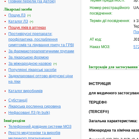
Термін придатності:
3р.
Повний перелік (за датою)
Номер реєстраційного
UA
Лікарські засоби
посвідчення:
Пошук ЛЗ
(+)
Термін дії посвідчення:
з 1
Каталог ЛЗ
(+)
Тер
Пошук ліків в аптеках
По
Противірусні препарати;
профілактика, послаблення
АТ код:
J0
симптомів та лікування грипу та ГРВІ
Наказ МОЗ:
572
За фармакотерапевтичними групами
За лікарською формою
За міжнародною назвою
(+)
Інструкція для застосуван
Популярні лікарські засоби
Задекларовані оптово-відпускні ціни
на ліки
ІНСТРУКЦІЯ
Каталог виробників
для медичного застосуван
Субстанції
ТЕРЦЕФ®
Лікарська рослинна сировина
(TERCEF®)
Нефасовані ЛЗ (In bulk)
Інші розділи
Загальна характеристика:
Телефонний довідник системи МОЗ
Міжнародна та хімічна наз
Реєстр медтехніки та виробів
медичного призначення