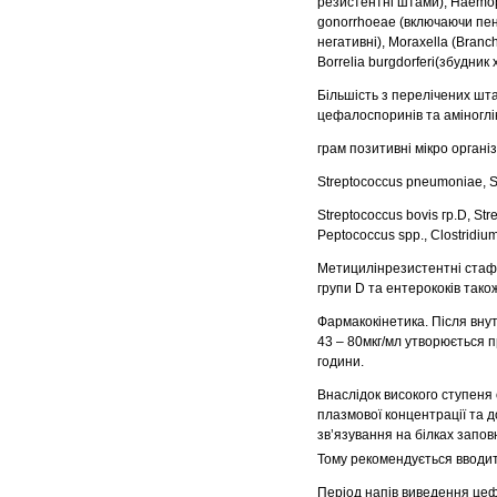
резистентні штами), Haemophi
gonorrhoeae (включаючи пені
негативні), Moraxella (Branch
Borrelia burgdorferi(збудник
Більшість з перелічених шта
цефалоспоринів та аміноглі
грам позитивні мікро органі
Streptococcus pneumoniaе, Str
Streptococcus bovis гр.D, St
Peptococcus spp., Clostridium
Метицилінрезистентні стафі
групи D та ентерококів тако
Фармакокінетика. Після вну
43 – 80мкг/мл утворюється 
години.
Внаслідок високого ступеня 
плазмової концентрації та 
зв’язування на білках запо
Тому рекомендується вводи
Період напів виведення цефт