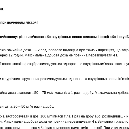
зи.
 призначенням лікаря!
ибоковнутрішньом’язово або внутрішньо венно шляхом ін’єкції або інфузії.
оків: звичайна доза 1 – 2 г одноразово надобу, а при тяжких інфекціях, що за
через 12 годин. Максимальна добова доза не повинна перевищувати 4 г.
ї гонококової інфекції рекомендується одноразове внутрішньом’язове застосу
 хірургічних втручаннях рекомендується одноразова внутрішньо венна ін’єкці
.
айна доза становить 50 – 75 мг/кг маси тіла 1 раз на добу. Максимальна добов
 діти: 20 – 50 мг/кг раз на добу.
а застосовувати в дозі 100 мг/ кгмаси тіла 1 раз на добу або, розподіливши н
ин. Максимальна добова доза не повинна перевищувати 4 г. Звичайна триваліст
ротягом неменше двох діб після зникнення симптомів інфекції. При ускладнен