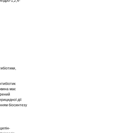
игідро-1,2,4-
ибіотики,
нтибіотик
овина має
ирений
ерицидної дії
енням біосинтезу
цилін-