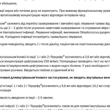
и збільшена.
ії нирок або печінки дозу не коректують. При важкому функціональному ураж
 ватиплазмову концентрацію через відповідні інтервали часу.
®
ефом
залежить від перебігу захворювання і звичайно курс лікування триває від 
ь ще 2 – 3 доби після усунення симптомів захворювання та отримання мікро б
бактеріальної інфекції. Лікування інфекцій, викликаних Streptococcus pyogen
ів. Ускладнені інфекції потребують тривалішого лікування.
одом гемодіалізу, вводять 1 г після діалізу, пацієнтам на перітонеальному діал
®
внутрішньом’язової ін’єкції: 1 г або 2 гТерцефу
розчиняють в 3,6 мл або відпов
ься концентрація цефтріаксону 250 мг/мл). Попередньо проводять тест на чутл
зова ін’єкціярозчинів цефтріаксона з водою надто болюча. У разі необхідност
ровані розчини. Вводиться глибоко в сідничний м’яз.
готовані длявнутрішньом’язового застосування, не вводять внутрішньо вен
®
 ін’єкції: 1 г або 2 г Терцефу
розчиняють у 9,6 мл або відповідно 19,2 мл сте
ентрація
валість введення ін’єкції – 2-5 хвилин.
®
ої інфузії: 1 г або 2 г Терцефу
розчиняють також як для прямої внутрішньо венн