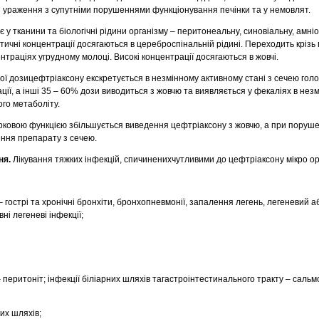
і ураження з супутніми порушеннями функціонування печінки та у немовлят.
у тканини та біологічні рідини організму – перитонеальну, синовіальну, амні
ичні концентрації досягаються в цереброспінальній рідині. Переходить крізь
нтраціях угрудному молоці. Високі концентрації досягаються в жовчі.
ї дозицефтріаксону екскретується в незмінному активному стані з сечею гол
ації, а інші 35 – 60% дози виводиться з жовчю та виявляється у фекаліях в незм
ого метаболіту.
рковою функцією збільшується виведення цефтріаксону з жовчю, а при порушен
ення препарату з сечею.
ня.
Лікування тяжких інфекцій, спичиненихчутливими до цефтріаксону мікро о
 гострі та хронічні бронхіти, бронхопневмонії, запалення легень, легеневий аб
ні легеневі інфекції;
– перитоніт; інфекції біліарних шляхів тагастроінтестинального тракту – саль
них шляхів;