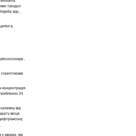
Neisseria
ивні таіндол
higella spp.,
иліні в,
eptococcusspp.,
 стрептококів
а концентрація
 приблизно 24
 залежну від
арату місця
цефтріаксону.
.
у хворих, які