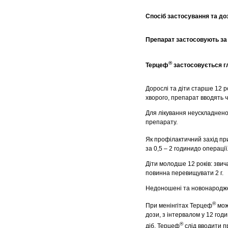
Спосіб застосування та до
Препарат застосовують за
®
Терцеф
застосовується гл
Дорослі та діти старше 12 р
хворого, препарат вводять 
Для лікування неускладнено
препарату.
Як профілактичний захід при
за 0,5 – 2 годинидо операції
Діти молодше 12 років: звич
повинна перевищувати 2 г.
Недоношені та новонароджені
®
При менінгітах Терцеф
можн
дози, з інтервалом у 12 год
®
діб. Терцеф
слід вводити п