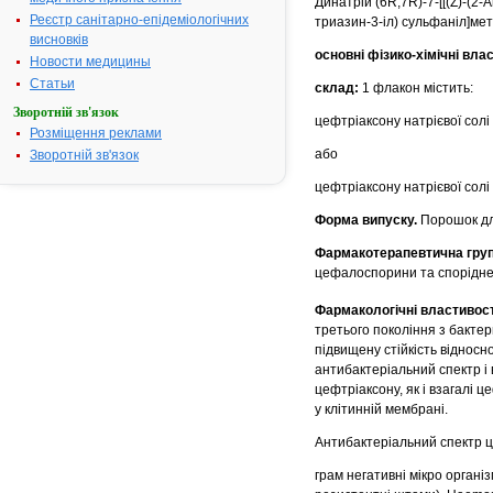
Динатрій (6R,7R)-7-[[(Z)-(2-
Реєстр санітарно-епідеміологічних
триазин-3-іл) сульфаніл]мети
висновків
основні фізико-хімічні вла
Новости медицины
Статьи
склад:
1 флакон містить:
Зворотній зв'язок
цефтріаксону натрієвої солі 
Розміщення реклами
або
Зворотній зв'язок
цефтріаксону натрієвої солі 
Форма випуску.
Порошок дл
Фармакотерапевтична груп
цефалоспорини та спорідне
Фармакологічні властивост
третього покоління з бакте
підвищену стійкість віднос
антибактеріальний спектр і 
цефтріаксону, як і взагалі 
у клітинній мембрані.
Антибактеріальний спектр 
грам негативні мікро організ