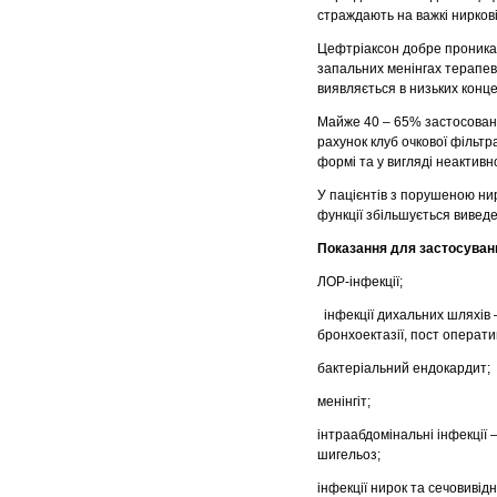
страждають на важкі нирков
Цефтріаксон добре проникає 
запальних менінгах терапевт
виявляється в низьких конце
Майже 40 – 65% застосовано
рахунок клуб очкової фільтр
формі та у вигляді неактивн
У пацієнтів з порушеною ни
функції збільшується вивед
Показання для застосуван
ЛОР-інфекції;
інфекції дихальних шляхів –
бронхоектазії, пост оператив
бактеріальний ендокардит;
менінгіт;
інтраабдомінальні інфекції 
шигельоз;
інфекції нирок та сечовивід