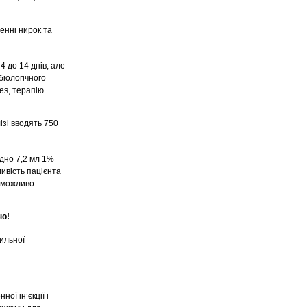
енні нирок та
4 до 14 днів, але
іологічного
es, терапію
ізі вводять 750
ідно 7,2 мл 1%
ивість пацієнта
і можливо
но!
рильної
ої ін’єкції і