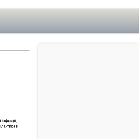
 інфекції,
ілактики в