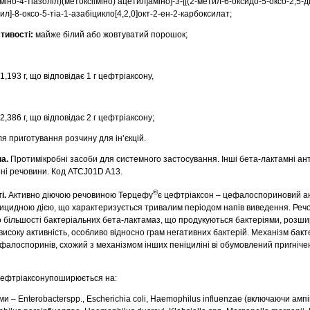
Аміно-4-тіазоліл)(метоксііміно) ацетил]аміно]-3-[[(2-метил-6-оксидо-5-оксо-2,5-д
л]-8-оксо-5-тіа-1-азабіцикло[4,2,0]окт-2-ен-2-карбоксилат;
стивості:
майже білий або жовтуватий порошок;
1,193 г, що відповідає 1 г цефтріаксону,
2,386 г, що відповідає 2 г цефтріаксону;
я приготування розчину для ін’єкцій.
а.
Протимікробні засоби для системного застосування. Інші бета-лактамні ант
ні речовини. Код АТСJ01D A13.
®
і.
Активно
діючою речовиною Терцефу
є цефтріаксон – цефалоспориновий а
рицидною дією, що характеризується тривалим періодом напів виведення. Реч
но більшості бактеріальних бета-лактамаз, що продукуються бактеріями, розш
високу активність, особливо відносно грам негативних бактерій. Механізм бакт
цефалоспоринів, схожий з механізмом інших пеніциліні ві обумовлений пригніч
цефтріаксонупоширюється на:
ми – Enterobacterspp., Escherichia coli, Haemophilus influenzae (включаючи ампі