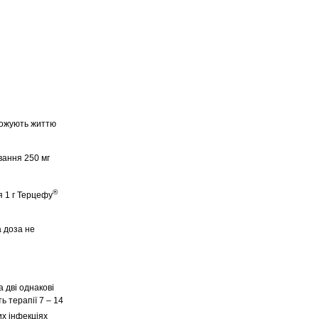
грожують життю
вання 250 мг
®
я 1 г Терцефу
а доза не
а дві однакові
ь терапії 7 – 14
их інфекціях