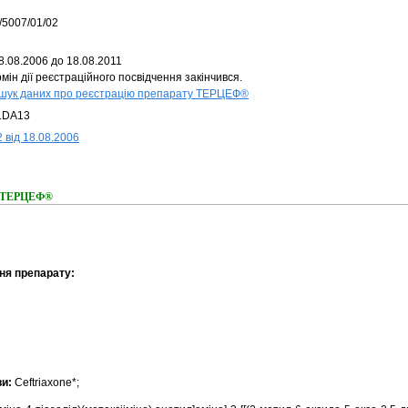
/5007/01/02
8.08.2006 до 18.08.2011
мін дії реєстраційного посвідчення закінчився.
шук даних про реєстрацію препарату ТЕРЦЕФ®
1DA13
 від 18.08.2006
ня ТЕРЦЕФ®
ня препарату:
ви:
Сeftriaxone*;