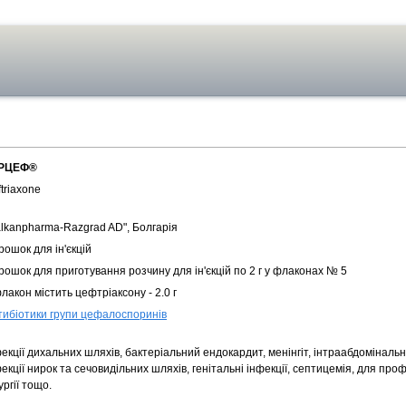
РЦЕФ®
triaxone
alkanpharma-Razgrad AD", Болгарія
ошок для ін'єкцій
ошок для приготування розчину для ін'єкцій по 2 г у флаконах № 5
лакон містить цефтріаксону - 2.0 г
тибіотики групи цефалоспоринів
екції дихальних шляхів, бактеріальний ендокардит, менінгіт, інтраабдомінальні
екції нирок та сечовидільних шляхів, генітальні інфекції, септицемія, для проф
ургії тощо.