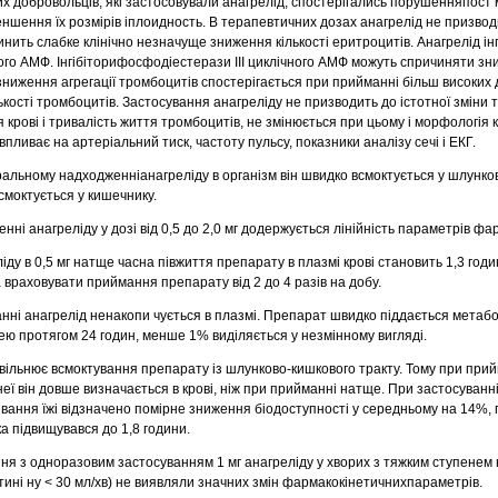
их добровольців, які застосовували анагрелід, спостерігались порушенняпост
еншення їх розмірів іплоидность. В терапевтичних дозах анагрелід не призвод
чинить слабке клінічно незначуще зниження кількості еритроцитів. Анагрелід інг
ого АМФ. Інгібіторифосфодіестерази III циклічного АМФ можуть спричиняти зн
ниження агрегації тромбоцитів спостерігається при прийманні більш високих д
кості тромбоцитів. Застосування анагреліду не призводить до істотної зміни 
 крові і тривалість життя тромбоцитів, не змінюється при цьому і морфологія к
пливає на артеріальний тиск, частоту пульсу, показники аналізу сечі і ЕКГ.
альному надходженніанагреліду в організм він швидко всмоктується у шлунк
всмоктується у кишечнику.
і анагреліду у дозі від 0,5 до 2,0 мг додержується лінійність параметрів фа
ду в 0,5 мг натще часна півжиття препарату в плазмі крові становить 1,3 годи
раховувати приймання препарату від 2 до 4 разів на добу.
ні анагрелід ненакопи чується в плазмі. Препарат швидко піддається метабо
ею протягом 24 годин, менше 1% виділяється у незмінному вигляді.
вільнює всмоктування препарату із шлунково-кишкового тракту. Тому при при
неї він довше визначається в крові, ніж при прийманні натще. При застосуванн
живання їжі відзначено помірне зниження біодоступності у середньому на 14%, 
ка підвищувався до 1,8 години.
ня з одноразовим застосуванням 1 мг анагреліду у хворих з тяжким ступенем 
тині ну < 30 мл/хв) не виявляли значних змін фармакокінетичнихпараметрів.