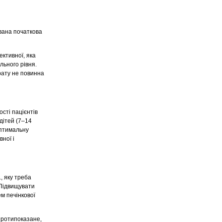
вана початкова
ективної, яка
льного рівня.
рату не повинна
сті пацієнтів
дітей (7–14
оптимальну
ної і
, яку треба
 Підвищувати
ем печінкової
 протипоказане,