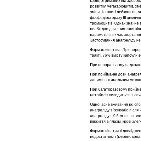
крові, отриманих від здоров
розвитку мегакаріоцитів, зм
зміни кількості лейкоцитів, 
фосфодіестеразу III циклічн
тромбоцитів. Однак значне з
необхідно для зниження кіль
параметрів, як час згортання
Застосування анагреліду нев
Фармакокінетика. При перор
тракті. 76% вмісту капсули 
При пероральному надходженн
При прийманні дози анагрелі
даними оптимальним можна в
При багаторазовому прийман
метаболіт виводиться із сеч
Одночасне вживання їжі спо
анагреліду з їжеюабо після 
анагреліду в 0,5 мг після в
півжиття в плазмі крові злег
Фармакокінетичні досліджен
недостатності (кліренс креа