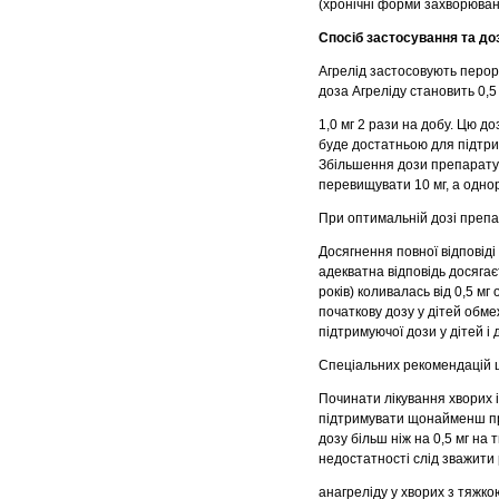
(хронічні форми захворюван
Спосіб застосування та до
Агрелід застосовують перор
доза Агреліду становить 0,5
1,0 мг 2 рази на добу. Цю д
буде достатньою для підтрима
Збільшення дози препарату
перевищувати 10 мг, а однор
При оптимальній дозі препар
Досягнення повної відповіді
адекватна відповідь досягає
років) коливалась від 0,5 м
початкову дозу у дітей обме
підтримуючої дози у дітей і
Спеціальних рекомендацій щ
Починати лікування хворих і
підтримувати щонайменш пр
дозу більш ніж на 0,5 мг на
недостатності слід зважити 
анагреліду у хворих з тяжко