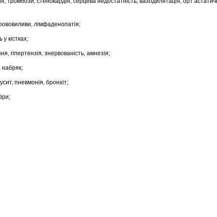
зія, тромбози, стенокардія, серцева недостатність, вазодилятація, орт астатич
крововиливи, лімфаденопатія;
ь у кістках;
ня, гіпертензія, знервованість, амнезія;
 набряк;
усит, пневмонія, бронхіт;
іри;