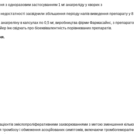
ня з одноразовим застосуванням 1 мг анагреліду у хворих з
 недостатності засвідчили збільшення періоду напів виведення препарату у 8 
 анагреліну в капсулах по 0,5 мг, виробництва фірми Фармасайнс, з препарато
йер Інк свідчать про біоеквівалентність порівнюваних препаратів.
ня.
пацієнтів змієлопроліферативними захворюваннями з метою зменшення кількос
 тромбозу і обмеження асоційованих симптомів, включаючи тромбогеморагічн