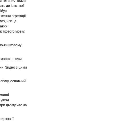
 мітотичної фази
ить до істотної
ібує
иження агрегації
оз, ніж це
таких
істкового мозку.
ово-кишковому
рмакокінетики.
ни. Згідно з цими
лізму, основний
йманні
і дози
при цьому час на
ниркової