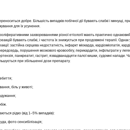
ереноситься добре. Більшість випадків побічної дії бувають слабкі і минущі, пр
кування для їх усунення.
опроліферативними захворюваннями різної етіології мають практично однаковий
реакцій бувають слабкі, і частота їх знижується при продовжені терапії. Однак 
еакції: застійна серцева недостатність, інфаркт міокарда, кардіоміопатія, кард
передсердь, порушення мозкового кровообігу, перикардити, інфільтрати у леге
ртензія, панкреатит, гастрит, язвадванадцяти палої кишки, судомні напади. Ч
ільшується при збільшенні дози препарату.
цебиття;
вання, біль у животі;
здужання;
рбіж.
гаються рідко (від 1–5% випадків):
уда, фото сенсибілізація;