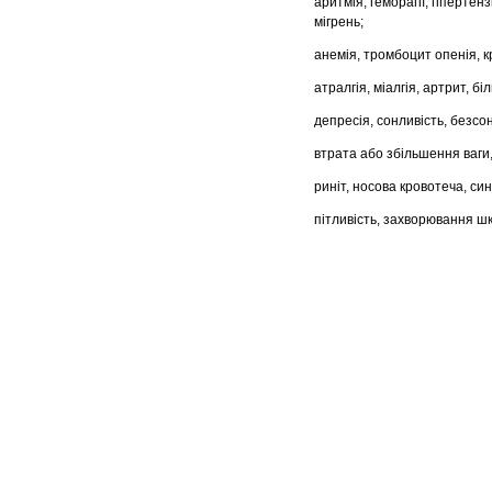
аритмія, геморагії, гіпертен
мігрень;
анемія, тромбоцит опенія, 
атралгія, міалгія, артрит, біл
депресія, сонливість, безсон
втрата або збільшення ваги,
риніт, носова кровотеча, син
пітливість, захворювання шк