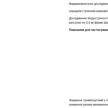
Фармакокінетичні досліджен
середнім ступенем ниркової
Дослідження біодоступності
капсулах по 0,5 мг фірми Ша
Показання для застосуван
Лікування тромбоцитемії у 
зниження ризику виникнення