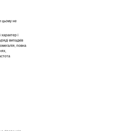
и цьому не
 характер і
уряді випадків
іомегалія, повна
нях,
астота