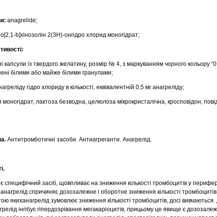
ви:
anagrelide;
о[2,1-b]хінозолін 2(3Н)-онгідро хлорид моногідрат;
тивості:
рі капсули із твердого желатину, розмір № 4, з маркуванням чорного кольору “0
нені білими або майже білими гранулами;
агреліду гідро хлориду в кількості, еквівалентній 0,5 мг анагреліду;
 моногідрат, лактоза безводна, целюлоза мікрокристалічна, кросповідон, пові
а.
Антитромботичні засоби. Антиагреганти. Анагрелід.
і.
є специфічний засіб, щовпливає на зниження кількості тромбоцитів у перифер
анагрелід спричиняє дозозалежне і оборотне зниження кількості тромбоциті
гою якиханагрелід зумовлює зниження кількості тромбоцитів, досі вивчаються. 
грелід інгібує гіпердозрівання мегакаріоцитів, прицьому це явище є дозозале