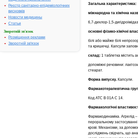
Загальна характеристика:
Реєстр санітарно-епідеміологічних
висновків
міжнародна та хімічна наз
Новости медицины
6,7-дихлор-1,5-дигідроімідаз
Статьи
основні фізико-хімічні влас
Зворотній зв'язок
Розміщення реклами
білі або майже білі непрозо
Зворотній зв'язок
та кришечці. Капсули запов
склад:
1 таблетка містить ан
допоміжні речовини: лактози
стеарат.
Форма випуску.
Капсули.
Фармакотерапевтична груп
Код АТС В 01А С 14.
Фармакологічні властивост
Фармакодинаміка. Агрелід – 
пероральному застосуванні 
крові. Механізми, за допомо
досліджень свідчать, що ана