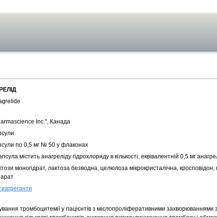
РЕЛІД
grelide
armascience Inc.", Канада
псули
псули по 0,5 мг № 50 у флаконах
апсула містить анагреліду гідрохлориду в кількості, еквівалентній 0,5 мг анагре
този моногідрат, лактоза безводна, целюлоза мікрокристалічна, кросповідон, 
еарат
тиагреганти
кування тромбоцитемії у пацієнтів з мієлопроліферативними захворюваннями 