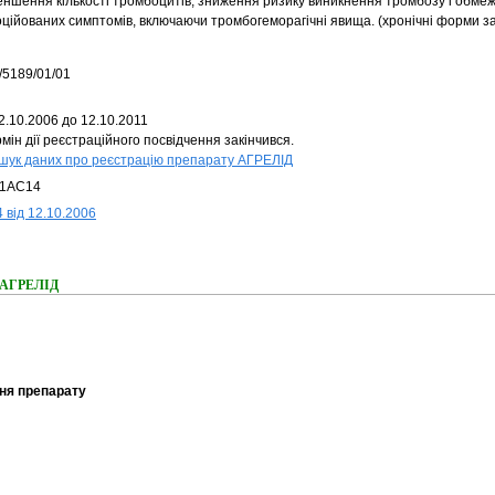
еншення кількості тромбоцитів, зниження ризику виникнення тромбозу і обме
оційованих симптомів, включаючи тромбогеморагічні явища. (хронічні форми з
/5189/01/01
2.10.2006 до 12.10.2011
мін дії реєстраційного посвідчення закінчився.
шук даних про реєстрацію препарату АГРЕЛІД
1AC14
 від 12.10.2006
я АГРЕЛІД
ня препарату