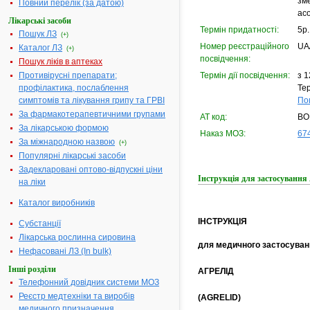
зм
Повний перелік (за датою)
ас
Лікарські засоби
Термін придатності:
5р.
Пошук ЛЗ
(+)
Номер реєстраційного
UA
Каталог ЛЗ
(+)
посвідчення:
Пошук ліків в аптеках
Противірусні препарати;
Термін дії посвідчення:
з 1
профілактика, послаблення
Тер
симптомів та лікування грипу та ГРВІ
По
За фармакотерапевтичними групами
АТ код:
BO
За лікарською формою
Наказ МОЗ:
674
За міжнародною назвою
(+)
Популярні лікарські засоби
Задекларовані оптово-відпускні ціни
Інструкція для застосуванн
на ліки
Каталог виробників
ІНСТРУКЦІЯ
Субстанції
Лікарська рослинна сировина
для медичного застосуван
Нефасовані ЛЗ (In bulk)
Інші розділи
АГРЕЛІД
Телефонний довідник системи МОЗ
Реєстр медтехніки та виробів
(AGRELID)
медичного призначення