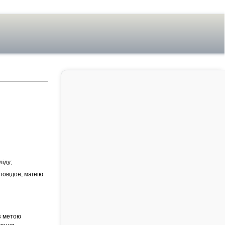
ліду;
повідон, магнію
з метою