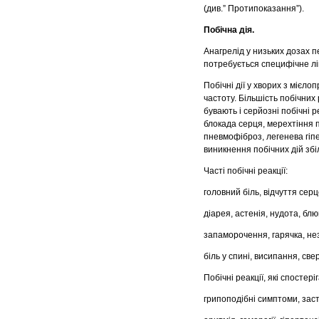
(див.” Протипоказання”).
Побічна дія.
Анагрелід у низьких дозах п
потребується специфічне лі
Побічні дії у хворих з мієл
частоту. Більшість побічних 
бувають і серйозні побічні р
блокада серця, мерехтіння 
пневмофіброз, легенева гіпе
виникнення побічних дій зб
Часті побічні реакції:
головний біль, відчуття сер
діарея, астенія, нудота, блю
запаморочення, гарячка, не
біль у спині, висипання, све
Побічні реакції, які спостері
грипоподібні симптоми, заст