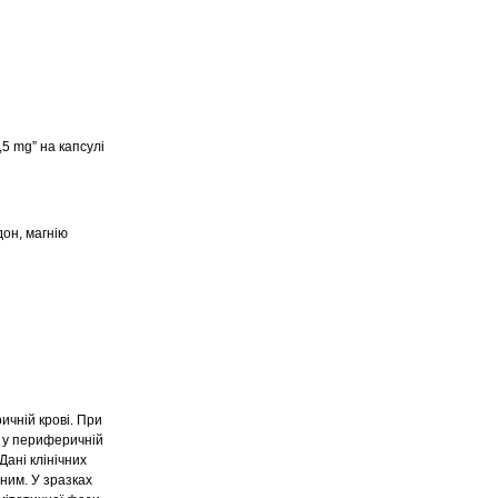
,5 mg” на капсулі
дон, магнію
ичній крові. При
в у периферичній
Дані клінічних
жним. У зразках