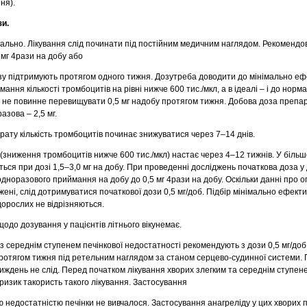
ня).
зи.
ально. Лікування слід починати під постійним медичним наглядом. Рекомендо
 мг 4рази на добу або
озу підтримують протягом одного тижня. Дозутреба доводити до мінімально еф
ння кількості тромбоцитів на рівні нижче 600 тис./мкл, а в ідеалі – і до норма
 не повинне перевищувати 0,5 мг надобу протягом тижня. Добова доза препа
азова – 2,5 мг.
ату кількість тромбоцитів починає знижуватися через 7–14 днів.
 (зниження тромбоцитів нижче 600 тис./мкл) настає через 4–12 тижнів. У більшо
ться при дозі 1,5–3,0 мг на добу. При проведенні досліджень початкова доза у 
г одноразового приймання на добу до 0,5 мг 4рази на добу. Оскільки данні про 
жені, слід дотримуватися початкової дози 0,5 мг/доб. Підбір мінімально ефектив
 дорослих не відрізняються.
одо дозування у пацієнтів літнього вікунемає.
з середнім ступенем печінкової недостатності рекомендують з дози 0,5 мг/доб.
отягом тижня під ретельним наглядом за станом серцево-судинної системи.
 тиждень не слід. Перед початком лікування хворих злегким та середнім ступен
ризик такористь такого лікування. Застосування
ю недостатністю печінки не вивчалося. Застосування анагреліду у цих хворих