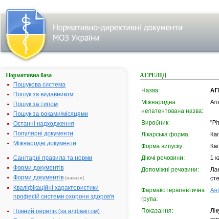
Нормативна база
АГРЕЛІД
Пошукова система
Назва:
АГ
Пошук за видавником
Міжнародна
Ana
Пошук за типом
непатентована назва:
Пошук за роками/місяцями
Виробник:
"Ph
Останні надходження
Популярні документи
Лікарська форма:
Ка
Міжнародні документи
Форма випуску:
Ка
Санітарні правила та норми
Діючі речовини:
1 к
Форми документів
Допоміжні речовини:
Лак
Форми документів
(накази)
ст
Кваліфікаційні характеристики
Фармакотерапевтична
Ан
професій системи охорони здоров'я
група:
Показання:
Лі
Повний перелік (за алфавітом)