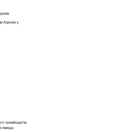
разів.
м Агрилін у
ті тромбоцитів,
і явища.