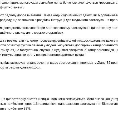
егулярнішим, менструація звичайно менш болючою, зменшується крововтрата
фіцитної анемії.
ест радіолу добре вивчений. Немає жоднихдо клінічних даних, які б доповнюв
радіолу, що зазначена в розділах інструкції для медичного застосування преп
них досліджень токсичності при багаторазовому застосуванні ципротерону аце
цифічного ризику для людського організму.
від та результати належно проведених епідеміологічних досліджень не дають п
оти розвитку пухлин печінки у людей. Результати досліджень канцерогеннос
гризунах, не вказують на існування будь-якої специфічної канцерогенної дії. 
їди можуть сприяти росту певних гормонозалежних пухлин.
ють підстав висувати заперечення щодо застосування препарату Діане-35 при
вок та рекомендованих доз.
ня ципротерону ацетат швидко і повністю всмоктується. Його пікова концентр
ється приблизно через 1,6 години після одноразового застосування. Біодоступ
вить приблизно 88%.