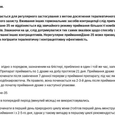
зи.
ається для регулярного застосування з метою досягнення терапевтичного
ого захисту. Вживання інших гормональних засобів контрацепції слід прип
ане-35 не відрізняється від звичайного режиму приймання більшості комб
в. Зважаючи на це, слід дотримуватися тих самих вказівок щодо способу
суванні інших контрацептивів. Нерегулярне прийманняДіане-35 може призво
 погіршити терапевтичну і контрацептивну ефективність.
гідно з порядком, зазначеним на блістері, приблизно в один і той же час, за
. Препарат приймають по 1 драже на добу протягом 21 дня. Приймання драже 
починати після закінчення 7-денної перерви у прийманні препарату, під час як
одібнакровотеча. Як правило, вона починається на 2-3-й день після прийман
 до початку приймання драже з наступної упаковки.
не-35
в попередній період (минулий місяць) не використовувались
очинати в перший день природного циклу жінки (тобтов перший день менстру
иймання і з 2-5-го дня, однак у такому випадку в першому циклі рекомендуєть