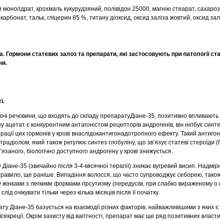
 моногідрат, крохмаль кукурудзяний, полівідон 25000, магнію стеарат, сахароз
карбонат, тальк, гліцерин 85 %, титану діоксид, оксид заліза жовтий, оксид за
 Гормони статевих залоз та препарати, які застосовують при патології ст
ни.
і.
ючі речовини, що входять до складу препаратуДіане-35, позитивно впливають
у ацетат є конкурентним антагоністом рецепторів андрогенів, він інгібує синт
ації цих гормонів у крові внаслідокантигонадотропного ефекту. Такий антиг
адіолом, який також регулює синтез глобуліну, що зв’язує статеві стероїди (
’язаного, біологічно доступного андрогену у крові знижується.
Діане-35 (звичайно після 3-4-місячної терапії) зникає вугревий висип. Надмір
кправило, ще раніше. Випадіння волосся, що часто супроводжує себорею, тако
 жінками з легкими формами гірсутизму (передусім, при слабко вираженому о 
слід очікувати тільки через кілька місяців після її початку.
у Діане-35 базується на взаємодії різних факторів, найважливішими з яких є
оїсекреції. Окрім захисту від вагітності, препарат має ще ряд позитивних власт