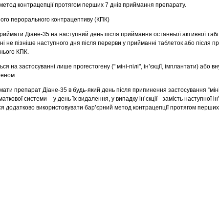
метод контрацепції протягом перших 7 днів приймання препарату.
ного перорального контрацептиву (КПК)
риймати Діане-35 на наступний день після приймання останньої активної таб
і не пізніше наступного дня після перерви у прийманні таблеток або після 
нього КПК.
ся на застосуванні лише прогестогену (" міні-пілі", ін’єкції, імплантати) або в
геном
ти препарат Діане-35 в будь-який день після припинення застосування “міні-
ткової системи – у день їх видалення, у випадку ін’єкції - замість наступної ін’
ся додатково використовувати бар’єрний метод контрацепції протягом перших 