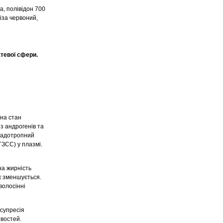
а, полівідон 700
ліза червоний,
атевої сфери.
 на стан
ез андрогенів та
онадотропний
ГЗСС) у плазмі.
на жирність
ж зменшується.
волосінні
 супресія
ивостей.