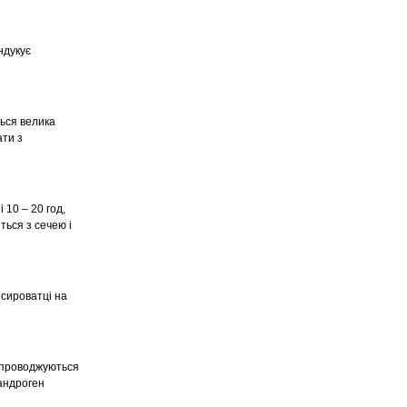
ндукує
ься велика
ати з
 10 – 20 год,
ться з сечею і
 сироватці на
супроводжуються
 андроген