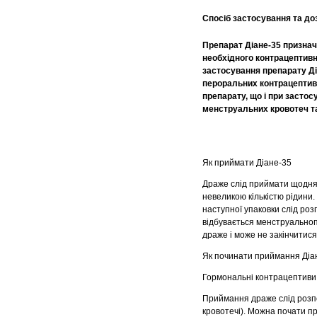
Спосіб застосування та до
Препарат Діане-35 признач
необхідного контрацептивн
застосування препарату Ді
пероральних контрацептиві
препарату, що і при засто
менструальних кровотеч та
Як приймати Діане-35
Драже слід приймати щодня з
невеликою кількістю рідини
наступної упаковки слід роз
відбувається менструальноп
драже і може не закінчитися
Як починати приймання Діа
Гормональні контрацептиви 
Приймання драже слід розп
кровотечі). Можна почати пр