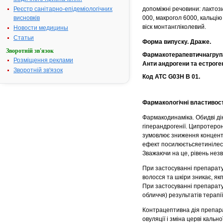
Реєстр санітарно-епідеміологічних
допоміжні речовини: лактози
висновків
000, макрогол 6000, кальцію 
віск монтангліколевий.
Новости медицины
Статьи
Форма випуску. Драже.
Зворотній зв'язок
Фармакотерапевтичнагрупа.
Розміщення реклами
Анти андрогени та естроге
Зворотній зв'язок
Код АТС G03Н В 01.
Фармакологічні властивост
Фармакодинаміка. Обидві ді
гіперандрогенії. Ципротерон
зумовлює зниження концентр
ефект посилюєтьсяетинілестр
Зважаючи на це, рівень незв
При застосуванні препарату 
волосся та шкіри зникає, я
При застосуванні препарату
обличчя) результатів терапії 
Контрацептивна дія препарат
овуляції і зміна церві кальн