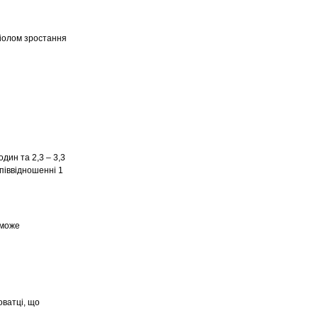
діолом зростання
дин та 2,3 – 3,3
співвідношенні 1
 може
оватці, що