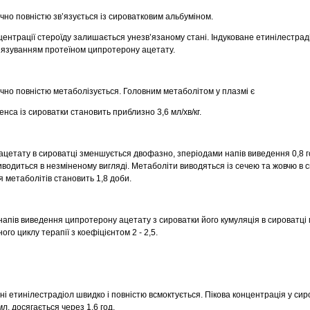
но повністю зв’язується із сироватковим альбуміном.
нцентрації стероїду залишається унезв’язаному стані. Індуковане етинілестра
’язуванням протеїном ципротерону ацетату.
но повністю метаболізується. Головним метаболітом у плазмі є
нса із сироватки становить приблизно 3,6 мл/хв/кг.
цетату в сироватці зменшується двофазно, зперіодами напів виведення 0,8 го
виводиться в незміненому вигляді. Метаболіти виводяться із сечею та жовчю в 
я метаболітів становить 1,8 доби.
напів виведення ципротерону ацетату з сироватки його кумуляція в сироватці
го циклу терапії з коефіцієнтом 2 - 2,5.
 етинілестрадіол швидко і повністю всмоктується. Пікова концентрація у сир
л, досягається через 1,6 год.