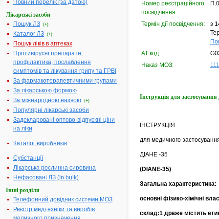
Повний перелік (за датою)
Номер реєстраційного
П.
посвідчення:
Лікарські засоби
Пошук ЛЗ
Термін дії посвідчення:
з 1
(+)
Тер
Каталог ЛЗ
(+)
По
Пошук ліків в аптеках
Противірусні препарати;
АТ код:
G0
профілактика, послаблення
Наказ МОЗ:
111
симптомів та лікування грипу та ГРВІ
За фармакотерапевтичними групами
За лікарською формою
Інструкція для застосування
За міжнародною назвою
(+)
Популярні лікарські засоби
Задекларовані оптово-відпускні ціни
ІНСТРУКЦІЯ
на ліки
для медичного застосуванн
Каталог виробників
ДІАНЕ -35
Субстанції
Лікарська рослинна сировина
(DIANE-35)
Нефасовані ЛЗ (In bulk)
Загальна характеристика:
Інші розділи
основні фізико-хімічні вла
Телефонний довідник системи МОЗ
Реєстр медтехніки та виробів
склад:1 драже містить етин
медичного призначення