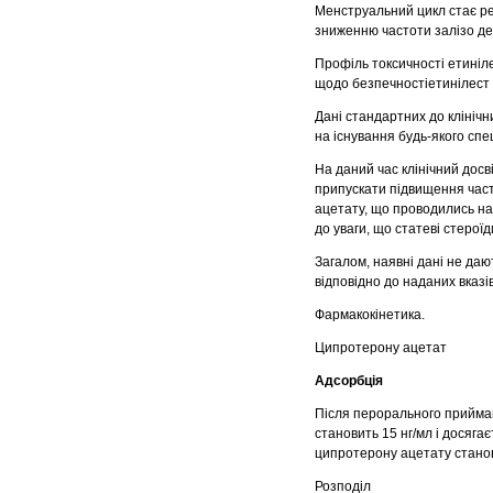
Менструальний цикл стає р
зниженню частоти залізо де
Профіль токсичності етиніл
щодо безпечностіетинілест 
Дані стандартних до клініч
на існування будь-якого спе
На даний час клінічний дос
припускати підвищення част
ацетату, що проводились на 
до уваги, що статеві стеро
Загалом, наявні дані не да
відповідно до наданих вказі
Фармакокінетика.
Ципротерону ацетат
Адсорбція
Після перорального прийман
становить 15 нг/мл і досяга
ципротерону ацетату стано
Розподіл