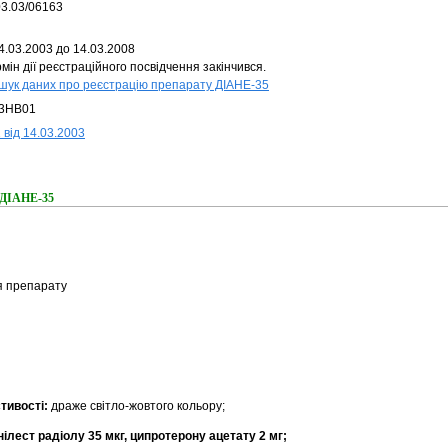
03.03/06163
4.03.2003 до 14.03.2008
мін дії реєстраційного посвідчення закінчився.
шук даних про реєстрацію препарату ДІАНЕ-35
3HB01
 від 14.03.2003
 ДІАНЕ-35
я препарату
стивості:
драже світло-жовтого кольору;
ілест радіолу 35 мкг, ципротерону ацетату 2 мг;