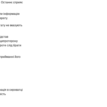
. Останнє сприяє
али інформацію
арату.
тату не вказують
ідстав
тіципротерону
Проте слід брати
 прийманні його
ація в сироватці
ність