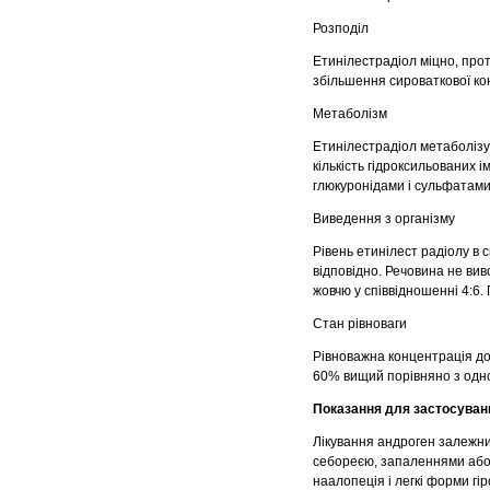
Розподіл
Етинілестрадіол міцно, про
збільшення сироваткової ко
Метаболізм
Етинілестрадіол метаболіз
кількість гідроксильованих і
глюкуронідами і сульфатами. 
Виведення з організму
Рівень етинілест радіолу в 
відповідно. Речовина не вив
жовчю у співвідношенні 4:6.
Стан рівноваги
Рівноважна концентрація дос
60% вищий порівняно з одн
Показання для застосуван
Лікування андроген залежни
себореєю, запаленнями або у
наалопеція і легкі форми гір