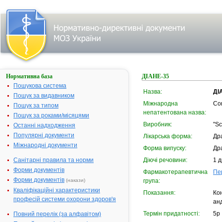
Нормативна база
ДІАНЕ-35
Пошукова система
Назва:
ДІ
Пошук за видавником
Міжнародна
Co
Пошук за типом
непатентована назва:
Пошук за роками/місяцями
Виробник:
"Sc
Останні надходження
Популярні документи
Лікарська форма:
Др
Міжнародні документи
Форма випуску:
Др
Санітарні правила та норми
Діючі речовини:
1 д
Форми документів
Фармакотерапевтична
Пе
Форми документів
(накази)
група:
Кваліфікаційні характеристики
Показання:
Кон
професій системи охорони здоров'я
анд
Термін придатності:
5р
Повний перелік (за алфавітом)