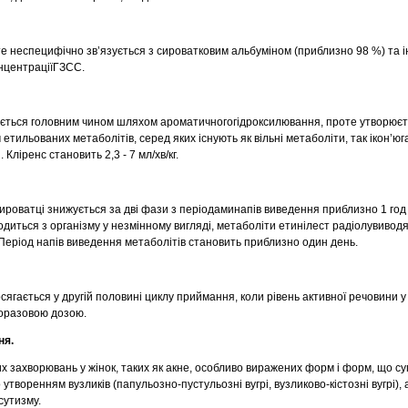
те неспецифічно зв’язується з сироватковим альбуміном (приблизно 98 %) та і
нцентраціїГЗСС.
ується головним чином шляхом ароматичногогідроксилювання, проте утворюєт
м етильованих метаболітів, серед яких існують як вільні метаболіти, так ікон’юг
Кліренс становить 2,3 - 7 мл/хв/кг.
сироватці знижується за дві фази з періодаминапів виведення приблизно 1 год і
одиться з організму у незмінному вигляді, метаболіти етинілест радіолувиводя
 Період напів виведення метаболітів становить приблизно один день.
ягається у другій половині циклу приймання, коли рівень активної речовини у
оразовою дозою.
ня.
х захворювань у жінок, таких як акне, особливо виражених форм і форм, що 
творенням вузликів (папульозно-пустульозні вугрі, вузликово-кістозні вугрі),
сутизму.