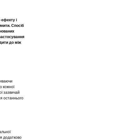
 ефекту і
инити. Спосіб
інованих
 застосування
дити до між
пиваючи
з кожної
ої зазвичай
ня останнього
альної
ся додатково