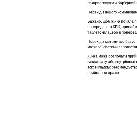
використовувати бар’єрний 
Перехід з іншого комбінова
Бажано, щоб жінка почала п
попереднього КПК, принаймн
таблетокплацебо її поперед
Перехід з методу, що базуєть
маткової системи зпрогесто
Жінка може розпочати прийма
імплантату або внутрішньо ма
всіх випадках рекомендуєть
приймання драже.