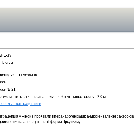
АНЕ-35
mb drug
hering AG", Німеччина
аже
аже № 21
раже містить: етинілестрадіолу - 0.035 мг, ципротерону - 2.0 мг
роральні контрацептиви
трацепція у жінок з проявами гіперандрогенізації; андрогензалежні захворюва
рогенетична алопеція і легкі форми гірсутизму