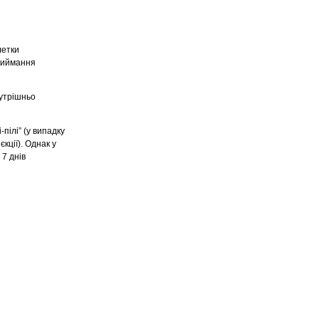
летки
приймання
нутрішньо
пілі” (у випадку
єкції). Однак у
7 днів