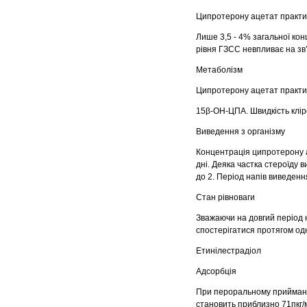
Ципротерону ацетат практич
Лише 3,5 - 4% загальної ко
рівня ГЗСС невпливає на зв
Метаболізм
Ципротерону ацетат практич
15β-ОН-ЦПА. Швидкість кліре
Виведення з організму
Концентрація ципротерону а
дні. Деяка частка стероїду 
до 2. Період напів виведенн
Стан рівноваги
Зважаючи на довгий період 
спостерігатися протягом одно
Етинілестрадіол
Адсорбція
При пероральному прийманні
становить приблизно 71пкг/м