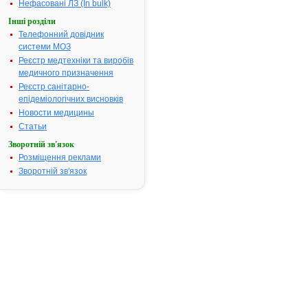
Нефасовані ЛЗ (In bulk)
посвідчення
Інші розділи
закінчився.
Телефонний довідник
Пошук даних
системи МОЗ
реєстрацію
препарату
Реєстр медтехніки та виробів
УМКАЛОР
медичного призначення
Реєстр санітарно-
АТ код:
L03AX15
епідеміологічних висновків
Наказ МОЗ:
253 від
Новости медицины
12.07.2002
Статьи
Зворотній зв'язок
Розміщення реклами
Інструкція
Зворотній зв'язок
для
застосування
УМКАЛОР
ІНСТРУКЦІЯ
для
медичного
застосування
препарату