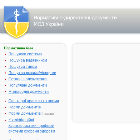
Нормативна база
УМКАЛОР
Пошукова система
Назва:
УМКАЛОР
Пошук за видавником
Міжнародна
Mono
Пошук за типом
непатентована назва:
Пошук за роками/місяцями
Виробник:
"Deutche-
Останні надходження
Homoeopath
Популярні документи
Union" (DHU)
Міжнародні документи
Німеччина
Санітарні правила та норми
Лікарська форма:
Краплі
Форми документів
Форма випуску:
Краплі для
Форми документів
(накази)
внутришньо
Кваліфікаційні
вживання у
характеристики професій
флаконах по
системи охорони здоров'я
мл № 1