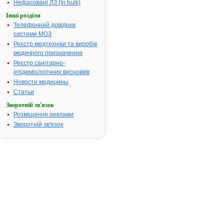
Термін придатності:
2р
Нефасовані ЛЗ (In bulk)
Номер реєстраційного
П.07.02/051
Інші розділи
посвідчення:
Телефонний довідник
системи МОЗ
Термін дії посвідчення:
з 29.07.2002
29.07.2007
Реєстр медтехніки та виробів
Термін дії
медичного призначення
реєстраційн
Реєстр санітарно-
посвідчення
епідеміологічних висновків
закінчився.
Новости медицины
Пошук дани
Статьи
про
Зворотній зв'язок
реєстрацію
Розміщення реклами
препарату
Зворотній зв'язок
АМПІОКС
АТ код:
J01CA51
Наказ МОЗ:
140 від
17.03.2004
Інструкція
для
застосування
АМПІОКС