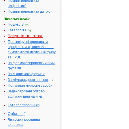
містить:
Повний перелік (за
ампiцилiну -
алфавітом)
0.125 г,
Повний перелік (за датою)
оксацилiну -
Лікарські засоби
0.125 г
Пошук ЛЗ
(+)
Фармакотерапевтична
Препарати
Каталог ЛЗ
(+)
група:
групи
Пошук ліків в аптеках
пеніциліну
Противірусні препарати;
Показання:
Інфекції
профілактика, послаблення
дихальних
симптомів та лікування грипу
шляхів і
та ГРВІ
легенів, ангі
За фармакотерапевтичними
холангіт, пієл
групами
пієлонефрит
За лікарською формою
цистит,
За міжнародною назвою
(+)
інфіковані
Популярні лікарські засоби
рани, інфекц
Задекларовані оптово-
шкіри та ін.;
відпускні ціни на ліки
тяжкий пере
таких хвороб
Каталог виробників
як сепсис,
ендокардит,
Субстанції
післяполого
Лікарська рослинна
інфекція то
сировина