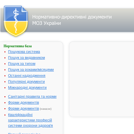
Нормативна база
АМПІОКС
Пошукова система
Назва:
АМПІОКС
Пошук за видавником
Міжнародна
Comb drug
Пошук за типом
непатентована назва:
Пошук за роками/місяцями
Виробник:
ТОВ
Останні надходження
"Агрофарм",
Популярні документи
м.Київ, Украї
Міжнародні документи
Лікарська форма:
Капсули
Санітарні правила та норми
Форма випуску:
Капсули по
Форми документів
0,25 г № 10х
Форми документів
(накази)
контурних
Кваліфікаційні
чарункових
характеристики професій
упаковках
системи охорони здоров'я
Діючі речовини:
1 капсула