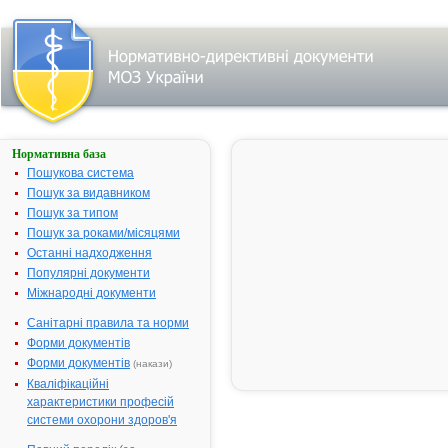
Нормативна база
Про
державну
Пошукова система
реєстрацію
Пошук за видавником
лікарських
Пошук за типом
засобів
Пошук за роками/місяцями
№ 140;
Останні надходження
прийнятий:
17-03-2004;
Популярні документи
чинний
Видавник:
Міжнародні документи
Міністерство
охорони
Санітарні правила та норми
здоров'я
України
Форми документів
Тип
Форми документів
документа:
(накази)
Наказ
,
Кваліфікаційні
Перелік
характеристики професій
системи охорони здоров'я