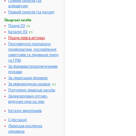
МІНІСТЕРСТВО
Повний перелік (за
ОХОРОНИ
алфавітом)
ЗДОРОВ'Я
Повний перелік (за датою)
УКРАЇНИ
Лікарські засоби
Пошук ЛЗ
Н
(+)
А
Каталог ЛЗ
(+)
К
Пошук ліків в аптеках
А
Противірусні препарати;
З
профілактика, послаблення
симптомів та лікування грипу
17.03.2004
та ГРВІ
№ 140
За фармакотерапевтичними
Про
групами
державну
За лікарською формою
реєстрацію
За міжнародною назвою
лікарських
(+)
засобів
Популярні лікарські засоби
Відповідно
Задекларовані оптово-
до
відпускні ціни на ліки
Закону
Каталог виробників
України
"Про
Субстанції
лікарські
Лікарська рослинна
сировина
засоби"