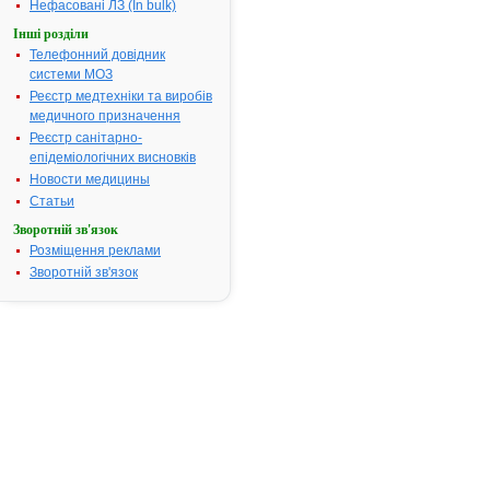
Нефасовані ЛЗ (In bulk)
та
постанови
Інші розділи
Кабінету
Телефонний довідник
Міністрів
системи МОЗ
України
Реєстр медтехніки та виробів
медичного призначення
від
Реєстр санітарно-
13.09.00
епідеміологічних висновків
№
Новости медицины
1422
Статьи
"Про
затвердження
Зворотній зв'язок
Порядку
Розміщення реклами
державної
Зворотній зв'язок
реєстрації
(перереєстрації)
лікарського
засобу
і
розмірів
збору
за
державну
реєстрацію