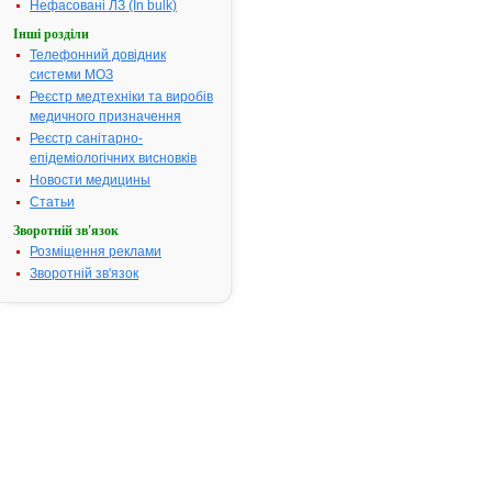
09.11.2010
Нефасовані ЛЗ (In bulk)
Термін дії
Інші розділи
реєстраційн
Телефонний довідник
посвідчення
системи МОЗ
закінчився.
Реєстр медтехніки та виробів
Пошук дани
медичного призначення
про
Реєстр санітарно-
реєстрацію
епідеміологічних висновків
препарату
Новости медицины
РЕМАНТАД
Статьи
АТ код:
J05AC02
Зворотній зв'язок
Наказ МОЗ:
589 від
Розміщення реклами
09.11.2005
Зворотній зв'язок
Інструкція для
застосування
РЕМАНТАДИН
ІНСТРУКЦІЯ
для
медичного