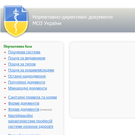
Нормативна база
РЕМАНТАДИН
Пошукова система
Назва:
РЕМАНТАД
Пошук за видавником
Міжнародна
Rimantadine
Пошук за типом
непатентована назва:
Пошук за роками/місяцями
Виробник:
АТ
Останні надходження
"Олайнський
Популярні документи
ХФЗ
Міжнародні документи
"Олайнфарм
Санітарні правила та норми
Латвія
Форми документів
Лікарська форма:
Таблетки
Форми документів
(накази)
Форма випуску:
Таблетки по
Кваліфікаційні
мг № 20 (10х
характеристики професій
Діючі речовини:
1 таблетка
системи охорони здоров'я
містить