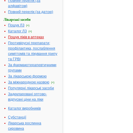
римантадину
Повний перелік (за
50.0 мг
алфавітом)
Повний перелік (за датою)
Допоміжні речовини:
Лактоза,
крохмаль
Лікарські засоби
картопляний
Пошук ЛЗ
(+)
кислота
Каталог ЛЗ
(+)
стеаринова
Пошук ліків в аптеках
Фармакотерапевтична
Противірусн
Противірусні препарати;
група:
препарати
профілактика, послаблення
симптомів та лікування грипу
Показання:
Раннє
та ГРВІ
лікування
грипу та
За фармакотерапевтичними
дорослим д
групами
профілактик
За лікарською формою
грипу під ча
За міжнародною назвою
(+)
епідемій у
Популярні лікарські засоби
дорослих та
Задекларовані оптово-
дітей
відпускні ціни на ліки
шкільного ві
Каталог виробників
Термін придатності:
5р.
Номер реєстраційного
П.10.00/023
Субстанції
посвідчення:
Лікарська рослинна
сировина
Термін дії посвідчення:
з 09.11.2005