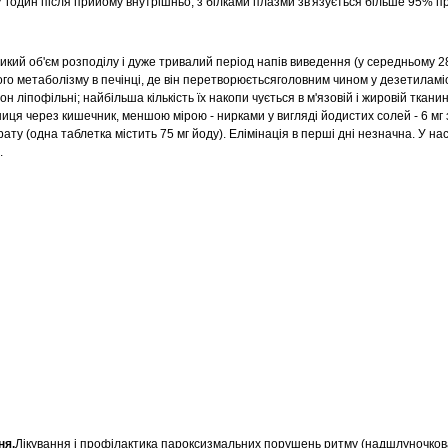
7 годин після прийому внутрішньо, з білками плазми зв'язується більше 95% п
ий об'єм розподілу і дуже тривалий період напів виведення (у середньому 28
го метаболізму в печінці, де він перетворюєтьсяголовним чином у дезетиламі
 ліпофільні; найбільша кількість їх накопи чується в м'язовій і жировій тканин
ця через кишечник, меншою мірою - нирками у вигляді йодистих солей - 6 мг 
ту (одна таблетка містить 75 мг йоду). Елімінація в перші дні незначна. У нас
.
ня.
Лікування і профілактика пароксизмальних порушень ритму (надшлуночкова 