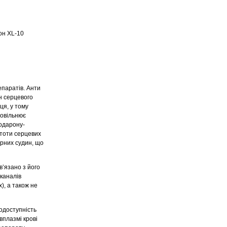
он ХL-10
епаратів. Анти
н серцевого
ця, у тому
повільнює
іодарону-
тоти серцевих
арних судин, що
в’язано з його
 каналів
), а також не
одоступність
вплазмі крові