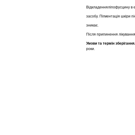
Відкладенняліпофусцину в еп
засобу. Пігментація шкіри п
зникає.
Після припинення лікування
Умови та термін зберігання
роки.