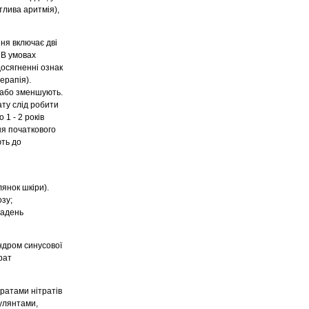
тлива аритмія),
ня включає дві
 В умовах
досягненні ознак
ерапія).
ь або зменшують.
ату слід робити
1 - 2 років
ння початкового
ють до
лянок шкіри).
зу;
ладень
индром синусової
рат
ратами нітратів
улянтами,