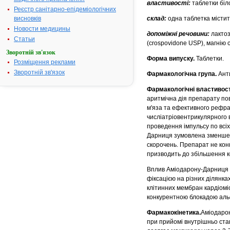
властивості:
таблетки біл
Реєстр санітарно-епідеміологічних
висновків
склад:
одна таблетка містить
Новости медицины
допоміжні речовини:
лактоз
Статьи
(crospovidone USP), магнію 
Зворотній зв'язок
Форма випуску.
Таблетки.
Розміщення реклами
Зворотній зв'язок
Фармакологічна група.
Анти
Фармакологічні властивост
аритмічна дія препарату пов
м'яза та ефективного рефрак
числіатріовентрикулярного 
проведення імпульсу по всіх
Дарниця зумовлена зменшен
скорочень. Препарат не кон
призводить до збільшення к
Вплив Аміодарону-Дарниця на
фіксацією на різних ділянка
клітинних мембран кардіоміо
конкурентною блокадою альф
Фармакокінетика.
Аміодарон
при прийомі внутрішньо ста