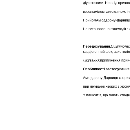
діуретиками. Не слід призн
верапамілом. дигоксином, і
ПрийомАміодарону-Дарниця н
Не встановлено взаємодії 
Передозування.
Симптоми
кардіогенний шок, асистолія
Лікування:
припинення прийо
Особливості застосування
Аміодарону-Дарниця хворим
при лікуванні хворих з хро
У пацієнтів, що мають спад