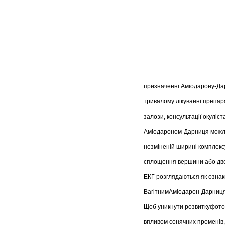
призначенні Аміодарону-Дар
тривалому лікуванні препар
залози, консультації окуліст
Аміодароном-Дарниця можли
незміненій ширині комплекс
сплощення вершини або дво
ЕКГ розглядаються як озна
ВагітнимАміодарон-Дарниця
Щоб уникнути розвиткуфото с
впливом сонячних променів, 