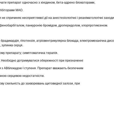
ачати препарат одночасно з хінідином, бета-адрено блокаторами,
нгібіторами МАО.
е спричиняє несприятливої дії на анестезіологічні і реаніматологічні заходи
з фенобарбіталом, панкуронію бромідом, дроперидолом, хлорпротиксеном.
:
брадикардія, гіпотензія, атріовентрикулярна блокада, електромеханічна дисо
, зупинка серця.
му препарату; симптоматична терапія.
.
Необхідно дотримуватися обережності при призначенні
 з АВблокадою І ступеня. Препарат вважають безпечним
нічною серцевою недостатністю.
кову схильність до захворювань щитовидної залози, при