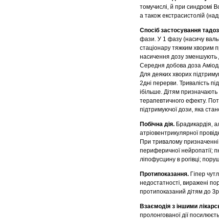
томучислі, й при синдромі В
а також екстрасистолій (над
Спосіб застосування тадо
фази. У 1 фазу (насичу валь
стаціонару тяжким хворим пр
насичення дозу зменшують до
Середня добова доза Аміода
Для деяких хворих підтриму
2дні перерви. Тривалість пі
ібільше. Дітям призначають у
терапевтичного ефекту. Поті
підтримуючої дози, яка стано
Побічна дія.
Брадикардія, ал
атріовентрикулярної провідно
При тривалому призначенні 
периферичної нейропатії; пн
ліпофусцину в рогівці; пору
Протипоказання.
Гіпер чутл
недостатності, виражені по
протипоказаний дітям до 3ро
Взаємодія з іншими лікар
пролонгованої дії посилюєт