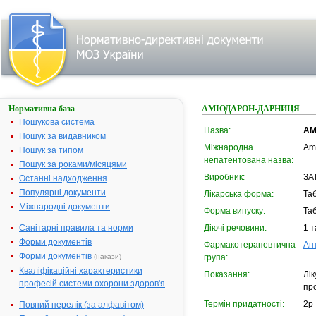
Нормативна база
АМІОДАРОН-ДАРНИЦЯ
Пошукова система
Назва:
АМ
Пошук за видавником
Міжнародна
Am
Пошук за типом
непатентована назва:
Пошук за роками/місяцями
Виробник:
ЗА
Останні надходження
Популярні документи
Лікарська форма:
Та
Міжнародні документи
Форма випуску:
Таб
Санітарні правила та норми
Діючі речовини:
1 т
Форми документів
Фармакотерапевтична
Ан
Форми документів
(накази)
група:
Кваліфікаційні характеристики
Показання:
Лі
професій системи охорони здоров'я
про
Термін придатності:
2р
Повний перелік (за алфавітом)