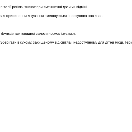
ітелії рогівки зникає при зменшенні дози чи відміні
ісля припинення лікування зменшується і поступово повільно
 функція щитовидної залози нормалізується.
.
Зберігати в сухому, захищеному від світла і недоступному для дітей місці. Терм