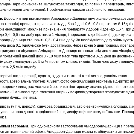
ольфа-Паркінсона-Уайта; шлуночкова тахікардія, тріпотіння передсердь, миго
шлуночковоїі шлуночкової). Профілактика нападів стабільної стенокардії.
зи.
Дорослим при призначенні Аміодарону-Дарниця внутрішньо режим дозуван
на терапія) препарат призначають у добовій дозі 0,6 - 0,8 г протягом 8-15днів.
и необхідності можливе призначення препарату у добовій дозі-до 1,6 г. При 
 0,4 - 0,6 г на добу протягом 1 місяця, і переходять до II фази (підтримуюча т
рону-Дарниця становить 0,2 - 0,4 г на добу. За необхідністю дозу збільшуют
юча доза 0,1 г/добуможе бути достатньою. Через кожні 5 днів прийому препар
дтримуючого лікування Аміодароном-Дарниця становить від декількох місяців до 
 початковій добовій дозі 8 - 10 мг/кг маси тіла протягом 8-15 днів до досягне
м дозу зменшують до 5 мг/кг протягом кількох тижнів. Після чого дозу зменшу
вить 2,5 мг/кг надобу.
ергічні шкірні реакції, нудота, відчуття тяжкості в епігастрію, уповільнення
сті, артеріальна гіпотензія, увеїт, фото сенсибілізація (еритема відкритих ді
в окремих випадках можливий розвиток гіпотиреозу, значно рідше - гіпертирео
евмонії, альвеолі ту; пігментації шкірних покривів; утворення жовтуватих відк
шення функції печінки.
ивість (у т. ч. дойоду), синусова брадикардія, атріо-вентрикулярна блокада, с
рушення провідності, кардіогеннийшок, дисфункція щитовидної залози. Препа
ків.
ськими засобами
. При одночасному застосуванні Аміодарону-Дарниця з препа
ься антиангінальний ефект. Аміодарон-Дарниця можна комбінувати з антикоаг