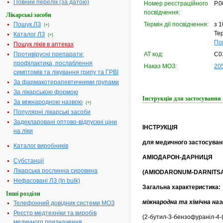
Повний перелік (за датою)
Номер реєстраційного
Р.0
посвідчення:
Лікарські засоби
Пошук ЛЗ
Термін дії посвідчення:
з 1
(+)
Тер
Каталог ЛЗ
(+)
По
Пошук ліків в аптеках
Противірусні препарати;
АТ код:
C0
профілактика, послаблення
Наказ МОЗ:
205
симптомів та лікування грипу та ГРВІ
За фармакотерапевтичними групами
За лікарською формою
Інструкція для застосува
За міжнародною назвою
(+)
Популярні лікарські засоби
Задекларовані оптово-відпускні ціни
ІНСТРУКЦІЯ
на ліки
для медичного застосуван
Каталог виробників
АМІОДАРОН-ДАРНИЦЯ
Субстанції
Лікарська рослинна сировина
(AMIODARONUM-DARNITS
Нефасовані ЛЗ (In bulk)
Загальна характеристика:
Інші розділи
міжнародна та хімічна наз
Телефонний довідник системи МОЗ
Реєстр медтехніки та виробів
(2-бутил-3-бензофураніл-4-(
медичного призначення