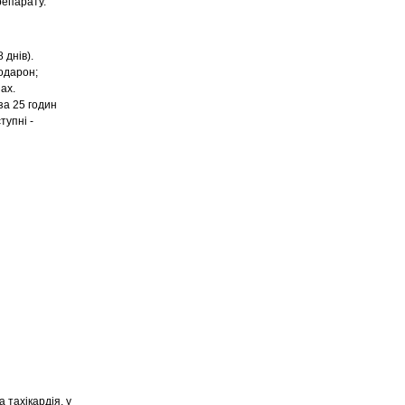
репарату.
 днів).
одарон;
ах.
за 25 годин
тупні -
тахікардія, у