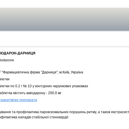
ІОДАРОН-ДАРНИЦЯ
iodarone
Т "Фармацевтична фірма "Дарниця", м.Київ, Україна
блетки
летки по 0.2 г № 10 у контурних чарункових упаковках
аблетка містить аміодарону - 200.0 мг
тиаритмічні препарати
кування та профілактика пароксизмальних порушень ритму, а також екстрасист
філактика нападів стабільної стенокардії