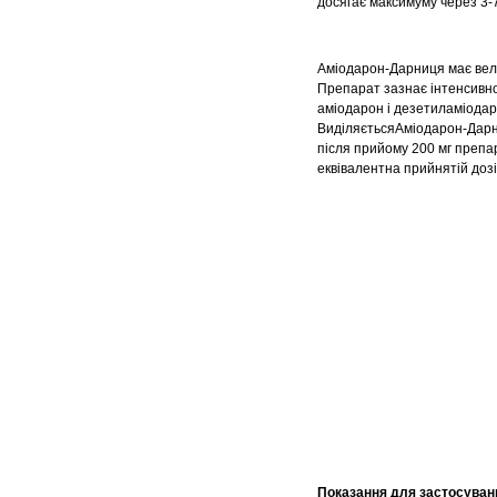
досягає максимуму через 3-
Аміодарон-Дарниця має велик
Препарат зазнає інтенсивно
аміодарон і дезетиламіодарон
ВиділяєтьсяАміодарон-Дарни
після прийому 200 мг препара
еквівалентна прийнятій дозі
Показання для застосуван