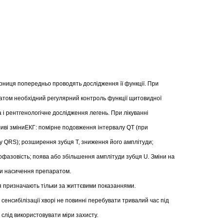
ниця попередньо проводять дослідження її функції. При
атом необхідний регулярний контроль функції щитовидної
а і рентгенологічне дослідження легень. При лікуванні
ві зміниЕКГ: помірне подовження інтервалу QТ (при
у QRS); розширення зубця Т, зниження його амплітуди;
фазовість; поява або збільшення амплітуди зубця U
.
Зміни на
ки насичення препаратом.
 призначають тільки за життєвими показаннями.
енсибілізації хворі не повинні перебувати тривалий час під
слід використовувати міри захисту.