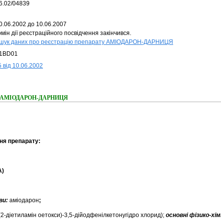
6.02/04839
0.06.2002 до 10.06.2007
мін дії реєстраційного посвідчення закінчився.
шук даних про реєстрацію препарату АМІОДАРОН-ДАРНИЦЯ
1BD01
 від 10.06.2002
ння АМІОДАРОН-ДАРНИЦЯ
ня препарату:
A)
ви:
аміодарон
;
2-діетиламін оетокси)-3,5-дійодфенілкетонугідро хлорид);
основні фізико-хім