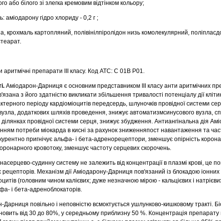
ого або білого зі злегка кремовим відтінком кольору;
: аміодарону гідро хлориду - 0,2 г ;
а, крохмаль картопляний, полівінілпіролідон низь комолекулярний, поліпласд
стеарат.
 аритмічні препарати III класу. Код АТС: С 01В P01.
і.
Аміодарон-Дарниця є основним представником III класу анти аритмічних пр
'язана з його здатністю викликати збільшення тривалості потенціалу дії кліти
терного періоду кардіоміоцитів передсердь, шлуночків провідної системи сер
вузла, додаткових шляхів проведення, знижує автоматизмсинусового вузла, с
 ділянках провідної системи серця, знижує збудження. Антиангінальна дія Ам
ням потреби міокарда в кисні за рахунок зниженняпост навантаження та час
курентно пригнічує альфа- і бета-адренорецептори, зменшує опірність корон
оронарного кровотоку, зменшує частоту серцевих скорочень.
серцево-судинну систему не залежить від концентрації в плазмі крові, це по
х рецепторів. Механізм дії Аміодарону-Дарниця пов'язаний із блокадою іонних
цитів (головним чином калієвих; дуже незначною мірою - кальцієвих і натрієвих
а- і бета-адреноблокаторів.
-Дарниця повільно і неповністю всмоктується ушлунково-кишковому тракті. Бі
новить від 30 до 80%, у середньому приблизну 50 %. Концентрація препарату 