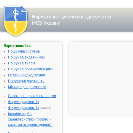
Нормативна база
АСКОФЕН-
ЕКСТРА
Пошукова система
Пошук за видавником
Назва:
АСКОФЕН-
Пошук за типом
ЕКСТРА
Пошук за роками/місяцями
Міжнародна
Comb drug
Останні надходження
непатентована назва:
Популярні документи
Виробник:
ВАТ "Лубниф
Міжнародні документи
м.Лубни,
Полтавська о
Санітарні правила та норми
Україна
Форми документів
Лікарська форма:
Таблетки
Форми документів
(накази)
Кваліфікаційні
Форма випуску:
Таблетки № 
характеристики професій
10 у контурн
системи охорони здоров'я
чарункових,
безчарунков