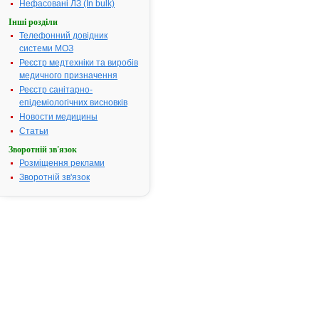
Нефасовані ЛЗ (In bulk)
15.11.2007
Термін дії
Інші розділи
реєстраційн
Телефонний довідник
посвідчення
системи МОЗ
закінчився.
Реєстр медтехніки та виробів
Пошук даних
медичного призначення
реєстрацію
Реєстр санітарно-
препарату
епідеміологічних висновків
АСКОФЕН-
Новости медицины
ЕКСТРА
Статьи
АТ код:
N02BA51
Зворотній зв'язок
Наказ МОЗ:
419 від 15.1
Розміщення реклами
Зворотній зв'язок
Інструкція
для
застосування
АСКОФЕН-
ЕКСТРА
ІНСТРУКЦІЯ
для