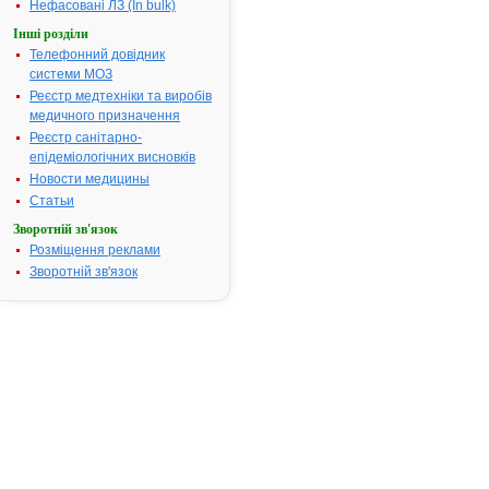
Показання:
Больовий
Нефасовані ЛЗ (In bulk)
синдром мал
Інші розділи
середньої
Телефонний довідник
інтенсивност
системи МОЗ
різного гене
Реєстр медтехніки та виробів
зубний та
медичного призначення
головний бол
Реєстр санітарно-
мігрень,
епідеміологічних висновків
невралгія,
Новости медицины
міалгія; біль
травмах та
Статьи
опіках;
Зворотній зв'язок
лихоманка т
Розміщення реклами
інфекційно-
Зворотній зв'язок
запальні
захворюванн
Термін придатності:
3р
Номер реєстраційного
UA/0742/01/
посвідчення:
Термін дії посвідчення:
з 17.03.2004
17.03.2009
Термін дії
реєстраційн
посвідчення