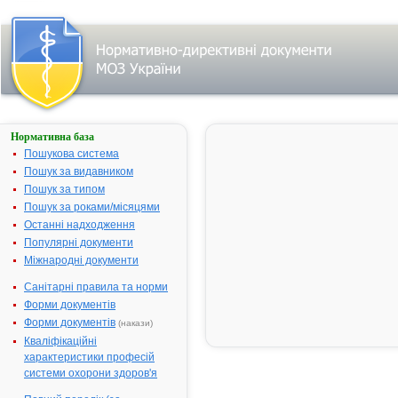
Нормативна база
КАФФЕТИН
Пошукова система
Назва:
КАФФЕТИН
Пошук за видавником
Міжнародна
Comb drug
Пошук за типом
непатентована назва:
Пошук за роками/місяцями
Виробник:
"Alkaloid AD 
Останні надходження
Skopje",
Популярні документи
Республіка
Міжнародні документи
Македонія
Санітарні правила та норми
Лікарська форма:
Таблетки
Форми документів
Форма випуску:
Таблетки № 
Форми документів
(накази)
Діючі речовини:
1 таблетка
Кваліфікаційні
містить:
характеристики професій
пропіфеназо
системи охорони здоров'я
210.0 мг,