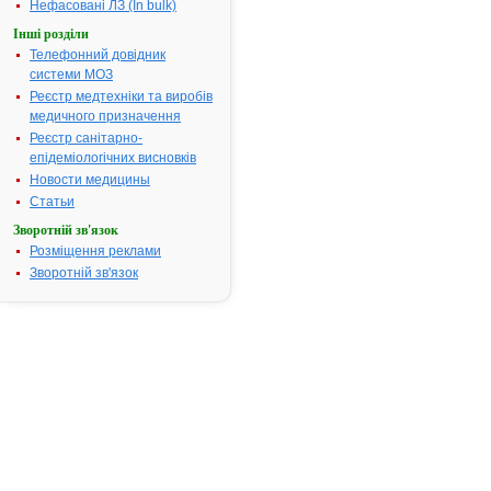
спастичні
Нефасовані ЛЗ (In bulk)
паралічі,
Інші розділи
епілепсія,
Телефонний довідник
синдром
системи МОЗ
абстиненції
Реєстр медтехніки та виробів
алкоголізмі,
медичного призначення
психогенні
Реєстр санітарно-
психози, пан
епідеміологічних висновків
реакції, фобі
Новости медицины
Термін придатності:
3р
Статьи
Номер реєстраційного
Р/98/16/24
Зворотній зв'язок
посвідчення:
Розміщення реклами
Термін дії посвідчення:
з 26.08.2003
Зворотній зв'язок
26.08.2008
Термін дії
реєстраційн
посвідчення
закінчився.
Пошук дани
про реєстра
препарату
ФЕНАЗЕПА
АТ код:
N05BA25
Наказ МОЗ:
243 від