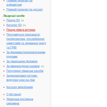
Повний перелік (за
упаковках
алфавітом)
Діючі речовини:
1 таблетка
Повний перелік (за датою)
містить
Лікарські засоби
феназепаму
Пошук ЛЗ
(+)
0.5 мг або 1.
Каталог ЛЗ
(+)
Допоміжні речовини:
Цукор моло
Пошук ліків в аптеках
(гранулак 20
Противірусні препарати;
крохмаль
профілактика, послаблення
картопляний
симптомів та лікування грипу
кальцію
та ГРВІ
стеарат,
За фармакотерапевтичними
желатин
групами
харчовий
За лікарською формою
Фармакотерапевтична
Транквіліза
За міжнародною назвою
(+)
група:
Популярні лікарські засоби
Показання:
Неврози з
Задекларовані оптово-
вираженими
відпускні ціни на ліки
проявами
страху, трив
Каталог виробників
напруження
Субстанції
безсоння;
Лікарська рослинна
психопатичн
сировина
реакції,