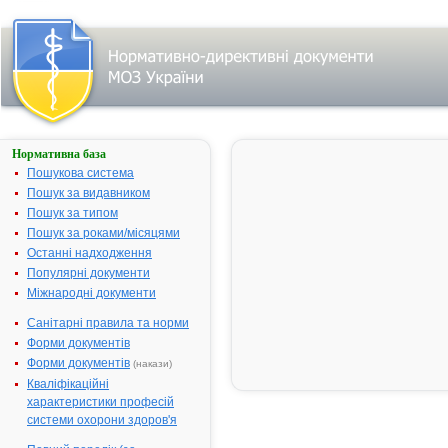
Нормативна база
ФЕНАЗЕПАМ
Пошукова система
Назва:
ФЕНАЗЕПА
Пошук за видавником
Міжнародна
Phenazepa
Пошук за типом
непатентована назва:
Пошук за роками/місяцями
Виробник:
Одеське ВХ
Останні надходження
"Бiостимуля
Популярні документи
у формі ТОВ
Міжнародні документи
м.Одеса,
Санітарні правила та норми
Україна
Форми документів
Лікарська форма:
Таблетки
Форми документів
(накази)
Форма випуску:
Таблетки по
Кваліфікаційні
0.0005 г, 0.0
характеристики професій
№ 50 (10х5) 
системи охорони здоров'я
контурних
чарункових