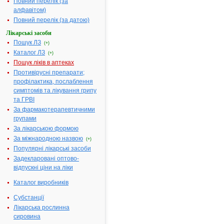
Повний перелік (за
алфавітом)
МІНІСТЕРСТВО
Повний перелік (за датою)
ОХОРОНИ
ЗДОРОВ'Я УКРАЇНИ
Лікарські засоби
Пошук ЛЗ
(+)
НАКАЗ
Каталог ЛЗ
(+)
Про державну
Пошук ліків в аптеках
реєстрацію
Противірусні препарати;
(перереєстрацію)
профілактика, послаблення
лікарських засобів
симптомів та лікування грипу
та внесення змін у
та ГРВІ
реєстраційні
За фармакотерапевтичними
матеріали
групами
За лікарською формою
№ 648
11.11.2008
За міжнародною назвою
(+)
Популярні лікарські засоби
Відповідно
Задекларовані оптово-
до
відпускні ціни на ліки
статті
9
Каталог виробників
Закону
України
Субстанції
"Про
Лікарська рослинна
лікарські
сировина
засоби",