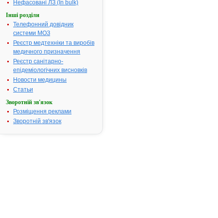
Нефасовані ЛЗ (In bulk)
пункту
Інші розділи
5
Телефонний довідник
Порядку
системи МОЗ
державної
Реєстр медтехніки та виробів
реєстрації
медичного призначення
(перереєстрації)
лікарських
Реєстр санітарно-
засобів,
епідеміологічних висновків
затвердженого
Новости медицины
постановою
Статьи
Кабінету
Зворотній зв'язок
Міністрів
Розміщення реклами
України
Зворотній зв'язок
від
26.05.05
№
376
на
підставі
результатів
експертизи
реєстраційних
матеріалів
лікарських