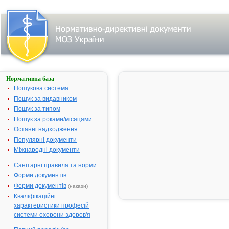
Нормативна база
Про державну
реєстрацію
Пошукова система
(перереєстрацію)
Пошук за видавником
лікарських
Пошук за типом
засобів та
внесення змін у
Пошук за роками/місяцями
реєстраційні
Останні надходження
матеріали
Популярні документи
№ 648;
Міжнародні документи
прийнятий:
11-11-2008;
Санітарні правила та норми
чинний
Видавник:
Форми документів
Міністерство
охорони
Форми документів
(накази)
здоров'я
Кваліфікаційні
України
Тип
характеристики професій
документа:
системи охорони здоров'я
Наказ