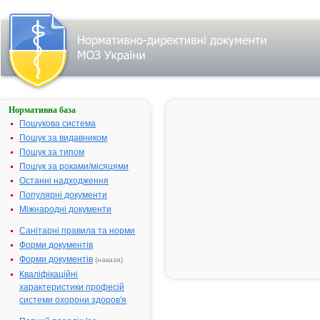
Нормативна база
ПАНГРОЛ®
20 000
Пошукова система
Пошук за видавником
Назва:
ПАНГРОЛ® 
Пошук за типом
Міжнародна
Pancreatin
Пошук за роками/місяцями
непатентована назва:
Останні надходження
Виробник:
БЕРЛІН-ХЕМ
Популярні документи
ГРУП), Німе
Міжнародні документи
Лікарська форма:
Таблетки, в
Санітарні правила та норми
Форма випуску:
Таблетки, вк
Форми документів
кишковорозч
Форми документів
(накази)
блістерах
Кваліфікаційні
Діючі речовини:
1 таблетка м
характеристики професій
(що відповід
системи охорони здоров'я
активності л
амілази - 12