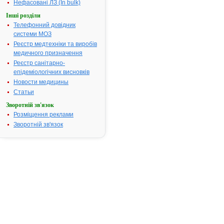
кишечник, п
Нефасовані ЛЗ (In bulk)
кишечнику, 
Інші розділи
вживанні
Телефонний довідник
важкоперет
системи МОЗ
рослинної, ж
Реєстр медтехніки та виробів
їжі. Окрім ц
медичного призначення
20000 засто
Реєстр санітарно-
здутті кишеч
епідеміологічних висновків
підготовці д
або ультраз
Новости медицины
діагностичн
Статьи
Термін придатності:
3р.
Зворотній зв'язок
Номер реєстраційного
2005
Розміщення реклами
посвідчення:
Зворотній зв'язок
Термін дії посвідчення:
з 15.07.2008
Термін дії р
посвідчення 
Пошук даних
препарату 
АТ код:
A09AA02
Наказ МОЗ:
373 від 15.0