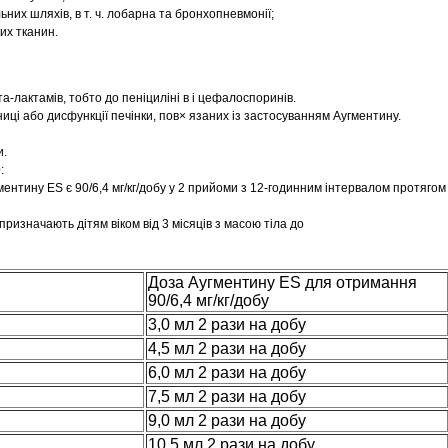
ьних шляхів, в т. ч. лобарна та бронхопневмонії;
ких тканин.
а-лактамів, тобто до пеніциліні в і цефалоспоринів.
иці або дисфункції печінки, пов× язаних із застосуванням Аугментину.
и.
е
:
тину ES є 90/6,4 мг/кг/добу у 2 прийоми з 12-годинним інтервалом протягом 1
призначають дітям віком від 3 місяців з масою тіла до
Доза Аугментину ES для отримання
90/6,4 мг/кг/добу
3,0 мл 2 рази на добу
4,5 мл 2 рази на добу
6,0 мл 2 рази на добу
7,5 мл 2 рази на добу
9,0 мл 2 рази на добу
10,5 мл 2 рази на добу