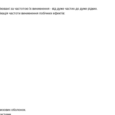
ковані за частотою їх виникнення - від дуже частих до дуже рідких.
ікація частоти виникнення побічних ефектів:
лизових оболонок.
системи.