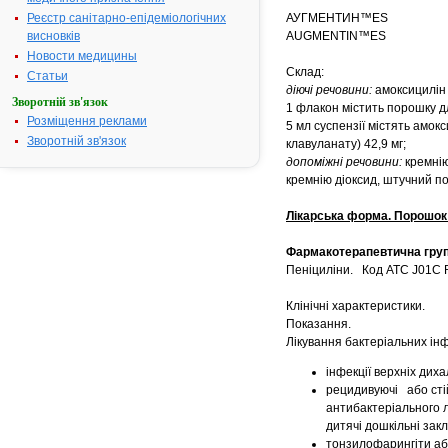
Реєстр санітарно-епідеміологічних
АУГМЕНТИН™ES
висновків
AUGMENTIN™ES
Новости медицины
Склад:
Статьи
діючі речовини:
амоксицилін 
Зворотній зв'язок
1 флакон містить порошку д
Розміщення реклами
5 мл суспензії містять амокс
Зворотній зв'язок
клавуланату) 42,9 мг;
допоміжні речовини:
кремнію
кремнію діоксид, штучний 
Лікарська форма.
Порошок 
Фармакотерапевтична гру
Пеніциліни. Код АТС J01C 
Клінічні характеристики.
Показання.
Лікування бактеріальних інф
інфекції верхніх дихал
рецидивуючі або стій
антибактеріального л
дитячі дошкільні закл
тонзилофарингіти аб