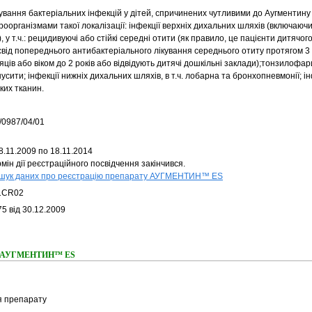
кування бактеріальних інфекцій у дітей, спричинених чутливими до Аугментину
роорганізмами такої локалізації: інфекції верхніх дихальних шляхів (включаючи
), у т.ч.: рецидивуючі або стійкі середні отити (як правило, це пацієнти дитячого
свід попереднього антибактеріального лікування середнього отиту протягом 3
яців або віком до 2 років або відвідують дитячі дошкільні заклади);тонзилофар
усити; інфекції нижніх дихальних шляхів, в т.ч. лобарна та бронхопневмонії; ін
ких тканин.
/0987/04/01
8.11.2009 по 18.11.2014
мін дії реєстраційного посвідчення закінчився.
шук даних про реєстрацію препарату АУГМЕНТИН™ ES
1CR02
5 від 30.12.2009
ння АУГМЕНТИН™ ES
я препарату