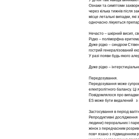
У дітей такі явища виникают
Ознаки та симптоми захворю
через кілька тижнів після з
місце летальні випадки, які
одночасно лікуються препар
Нечасто – шкірний висип, св
Рідко – поліморфна еритема
Дуже рідко – синдром Стіве
гострий генералізований ек
У разі появи будь-якого але
Дуже рідко – інтерстиціальн
Передозування.
Передозування може супров
електролітного балансу. Ці 
Повідомлялося про випадки 
ES може бути видалений з к
Застосування в період вагіт
Репродуктивні дослідження 
людини) пероральних і паре
жінок з передчасним розри
пов× язано з підвищенням ри