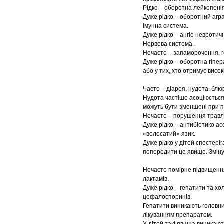
Рідко – оборотна лейкопені
Дуже рідко – оборотний агра
Імунна система.
Дуже рідко – ангіо невротич
Нервова система.
Нечасто – запаморочення, г
Дуже рідко – оборотна гіпер
або у тих, хто отримує висок
Часто – діарея, нудота, блю
Нудота частіше асоціюється
можуть бути зменшені при п
Нечасто – порушення травл
Дуже рідко – антибіотико ас
«волосатий» язик.
Дуже рідко у дітей спостер
попередити це явище. Зміну
Нечасто помірне підвищення
лактамів.
Дуже рідко – гепатити та хо
цефалоспоринів.
Гепатити виникають головним
лікуванням препаратом.