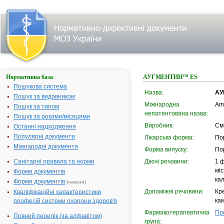
Нормативна база
АУГМЕНТИН™ ES
Пошукова система
Назва:
АУ
Пошук за видавником
Міжнародна
Amo
Пошук за типом
непатентована назва:
Пошук за роками/місяцями
Виробник:
См
Останні надходження
Популярні документи
Лікарська форма:
По
Міжнародні документи
Форма випуску:
Пор
Санітарні правила та норми
Діючі речовини:
1 ф
міс
Форми документів
кал
Форми документів
(накази)
Допоміжні речовини:
Кр
Кваліфікаційні характеристики
ка
професій системи охорони здоров'я
Фармакотерапевтична
Пр
Повний перелік (за алфавітом)
група: