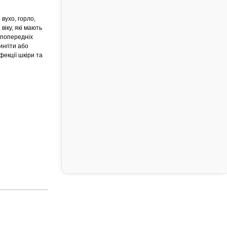
 вухо, горло,
 віку, які мають
 попередніх
ингіти або
фекції шкіри та