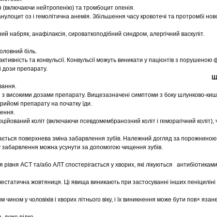
я (включаючи нейтропенію) та тромбоцит опенія.
нулоцит оз і гемолітична анемія. Збільшення часу кровотечі та протромбі ново
ний набряк, анафілаксія, сироваткоподібний синдром, алергічний васкуліт.
оловний біль.
активність та конвульсії. Конвульсії можуть виникати у пацієнтів з порушеною 
і дози препарату.
Ш
вання.
 з високими дозами препарату. Вищезазначені симптоми з боку шлунково-киш
рийомі препарату на початку їди.
ення.
оційований коліт (включаючи псевдомембранозний коліт і геморагічний коліт),
ігається поверхнева зміна забарвлення зубів. Належний догляд за порожнино
 забарвлення можна усунути за допомогою чищення зубів.
 рівня АСТ та/або АЛТ спостерігається у хворих, які лікуються антибіотикам
лестатична жовтяниця. Ці явища виникають при застосуванні інших пеніциліні 
 чином у чоловіків і хворих літнього віку, і їх виникнення може бути пов× язан