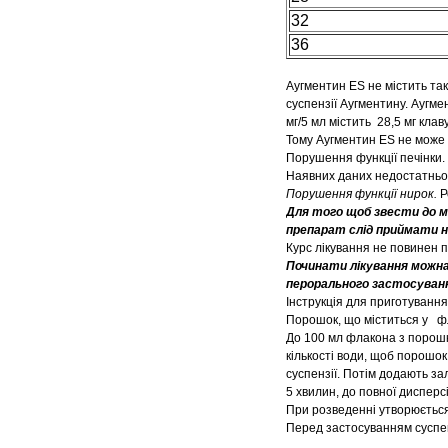
32
36
Аугментин ES не містить тако
суспензії Аугментину. Аугмен
мг/5 мл містить 28,5 мг клав
Тому Аугментин ES не може
Порушення функції печінки.
Наявних даних недостатньо
Порушення функції нирок.
Р
Для того щоб звести до м
препарат слід приймати 
Курс лікування не повинен п
Починати лікування можна
перорального застосуван
Інструкція для приготування 
Порошок, що міститься у фл
До 100 мл флакона з порошк
кількості води, щоб порошо
суспензії. Потім додають за
5 хвилин, до повної дисперсі
При розведенні утворюється 
Перед застосуванням суспен