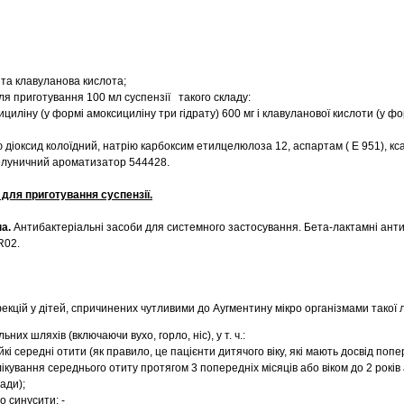
та клавуланова кислота;
ля приготування 100 мл суспензії такого складу:
ициліну (у формі амоксициліну три гідрату) 600 мг і клавуланової кислоти (у фо
 діоксид колоїдний, натрію карбоксим етилцелюлоза 12, аспартам ( Е 951), кс
полуничний ароматизатор 544428.
для приготування суспензії.
па.
Антибактеріальні засоби для системного застосування. Бета-лактамні анти
R02.
екцій у дітей, спричинених чутливими до Аугментину мікро організмами такої 
ьних шляхів (включаючи вухо, горло, ніс), у т. ч.:
кі середні отити (як правило, це пацієнти дитячого віку, які мають досвід поп
ікування середнього отиту протягом 3 попередніх місяців або віком до 2 років 
ади);
о синусити; -