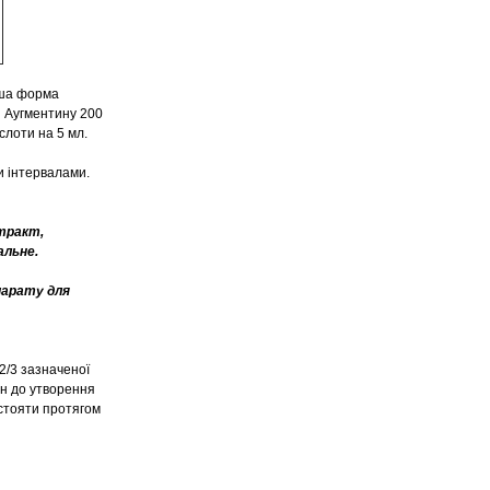
інша форма
ія Аугментину 200
ислоти на 5 мл.
и інтервалами
.
тракт,
мальне.
парату для
2/3 зазначеної
он до утворення
остояти протягом