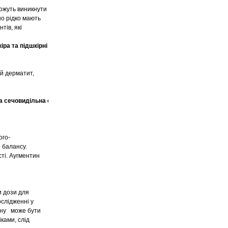
можуть виникнути
но рідко мають
тів, які
іра та підшкірні тканини.
й дерматит,
а сечовидільна система.
ого-
 балансу.
ті. Аугментин
и дози для
слідженні у
ину може бути
ками, слід