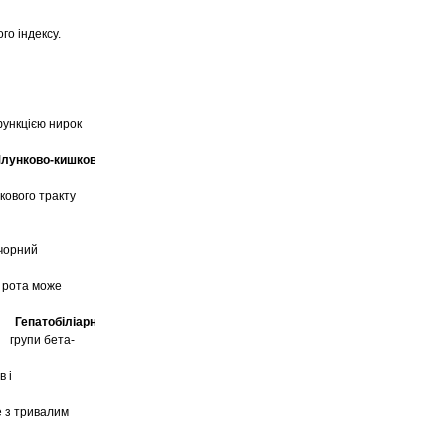
го індексу.
функцією нирок
лунково-кишкові реакції.
кового тракту
 чорний
ю рота може
Гепатобіліарні реакції.
и групи бета-
в і
е з тривалим