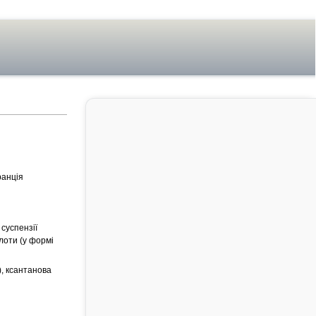
ранція
 суспензії
слоти (у формі
), ксантанова