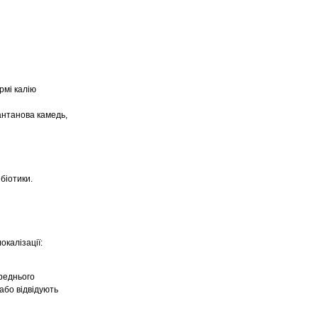
рмі калію
антанова камедь,
біотики.
локалізації:
ереднього
або відвідують