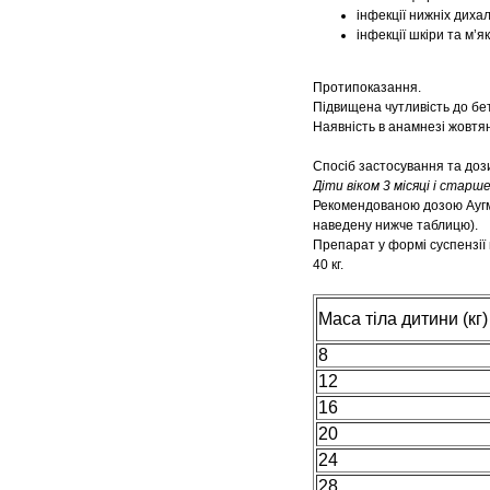
інфекції нижніх дихал
інфекції шкіри та м’я
Протипоказання.
Підвищена чутливість до бет
Наявність в анамнезі жовтян
Спосіб застосування та доз
Діти віком 3 місяці і старш
Рекомендованою дозою Аугмен
наведену нижче таблицю).
Препарат у формі суспензії 
40 кг.
Маса тіла дитини (кг)
8
12
16
20
24
28