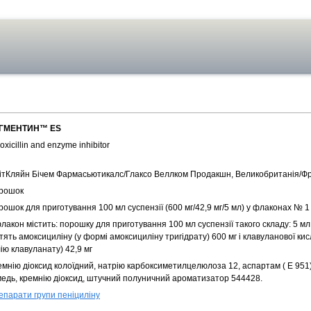
ГМЕНТИН™ ES
xicillin and enzyme inhibitor
ітКляйн Бічем Фармасьютикалс/Глаксо Веллком Продакшн, Великобританія/Ф
рошок
ошок для приготування 100 мл суспензії (600 мг/42,9 мг/5 мл) у флаконах № 1
лакон містить: порошку для приготування 100 мл суспензії такого складу: 5 мл
тять амоксициліну (у формі амоксициліну тригідрату) 600 мг і клавуланової ки
ію клавуланату) 42,9 мг
емнію діоксид колоїдний, натрію карбоксиметилцелюлоза 12, аспартам ( Е 951
медь, кремнію діоксид, штучний полуничний ароматизатор 544428.
епарати групи пеніциліну