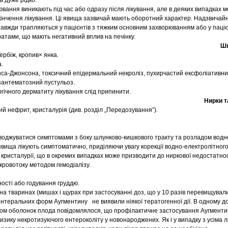
ь дуже рідко.
вання виникають під час або одразу після лікування, але в деяких випадках 
акінчення лікування. Ці явища зазвичай мають оборотний характер. Надзвичай
 завжди трапляються у пацієнтів з тяжким основним захворюванням або у пацієн
атами, що мають негативний вплив на печінку.
Шк
ербіж, кропив× янка.
.
нса-Джонсона, токсичний епідермальний некроліз, пухирчастий ексфоліативни
зантематозний пустульоз.
ргічного дерматиту лікування слід припинити.
Нирки т
ий нефрит, кристалурія (див. розділ „Передозування”).
оджуватися симптомами з боку шлунково-кишкового тракту та розладом водн
явища лікують симптоматично, приділяючи увагу корекції водно-електролітного
кристалурії, що в окремих випадках може призводити до ниркової недостатнос
ровотоку методом гемодіалізу.
ності або годування груддю.
на тваринах (мишах і щурах при застосуванні доз, що у 10 разів перевищувал
нтеральних форм Аугментину не виявили ніякої тератогенної дії. В одному до
вом оболонок плода повідомлялося, що профілактичне застосування Аугмент
зику некротизуючого ентероколіту у новонароджених. Як і у випадку з усіма лі