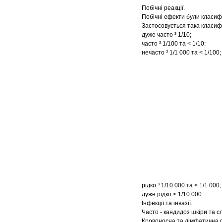
Побічні реакції.
Побічні ефекти були класифі
Застосовується така класиф
дуже часто ³ 1/10;
часто ³ 1/100 та < 1/10;
нечасто ³ 1/1 000 та < 1/100;
рідко ³ 1/10 000 та < 1/1 000;
дуже рідко < 1/10 000.
Інфекції та інвазії.
Часто - кандидоз шкіри та с
Кровоносна та лімфатична 