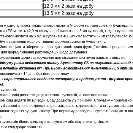
12,0 мл 2 рази на добу
13,5 мл 2 рази на добу
ї ж самої кількості клавуланової кислоти (у формі калієвої солі), як будь-яка 
тин ES містить 42,9 мг клавулановї кислоти на 5 мл суспензії, тоді як суспенз
уланової кислоти на 5 мл, а суспензія 400 мг/5 мл містить 57 мг клавуланової к
 бути замінений жодною іншою формою суспензії Аугментину.
Застосовувати обережно; проводити моніторинг функції печінки з регулярним
 для формулювання рекомендацій щодо дозування.
екомендації щодо застосування для лікування цієї групи пацієнтів відсутні.
інімуму ризик небажаного впливу Аугментину ES на шлунково-кишковий 
на початку вживання їжі. При цьому всмоктування Аугментину ES опти
еревищувати 14 днів без його перегляду.
 з парентерального введення препарату, а продовжувати - формою пре
ня.
суспензії.
аконі, слід розвести до утворення суспензії, як описано нижче.
ом слід додати 90 мл води. Воду додають у 2 прийоми. Спочатку – приблизно 
к у флаконі вільно покрився водою, закривають кришечкою та струшують флак
лишок води і струшують знову. При першому розведенні суспензії слід дати п
ї.
суспензія білого кольору з жовтуватим або сіруватим відтінком.
зію слід добре збовтати.