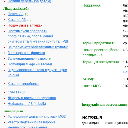
Повний перелік (за датою)
Показання:
Лі
Лікарські засоби
мік
Пошук ЛЗ
(+)
ніс
Каталог ЛЗ
(+)
до
Пошук ліків в аптеках
міс
Противірусні препарати;
син
профілактика, послаблення
м’я
симптомів та лікування грипу та ГРВІ
Термін придатності:
2р.
За фармакотерапевтичними групами
Номер реєстраційного
UA
За лікарською формою
посвідчення:
За міжнародною назвою
(+)
Термін дії посвідчення:
з 1
Популярні лікарські засоби
Тер
Задекларовані оптово-відпускні ціни
По
на ліки
АТ код:
J0
Каталог виробників
Наказ МОЗ:
107
Субстанції
Лікарська рослинна сировина
Нефасовані ЛЗ (In bulk)
Інструкція для застосува
Інші розділи
Телефонний довідник системи МОЗ
ІНСТРУКЦІЯ
Реєстр медтехніки та виробів
для медичного застосуванн
медичного призначення