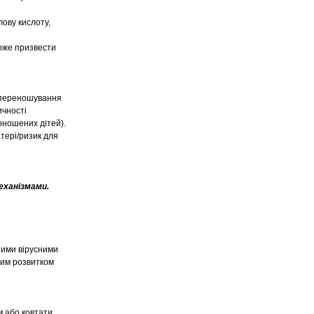
лову кислоту,
оже призвести
зу переношування
ичності
оношених дітей).
тері/ризик для
еханізмами.
ними вірусними
рим розвитком
м або ковтати