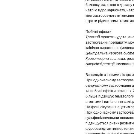
балансу; залежно від стану
натрію гідро карбонату, натр
мг/л застосовують інтенсив
втрати рідини; симптоматич
Побічні ефекти.
Травний тракт
: нудота, ан
застосуванні препарату, мо
клінічно вираженою (мелена
Центральна нервова сист
Кровотворна система
: роз
Алергічні реакції
: висипанн
Взаємодія з іншими лікарськ
При одночасному застосуван
одночасному застосуванні а
та побічні ефекти останніх.
більше підвищує гематологі
агентами і витіснення саліц
На фоні лікування ацетил с
При одночасному застосуван
сульфонілсечовини посилюєт
підвищується ризик розвитк
фуросеміду, антигіпертензи