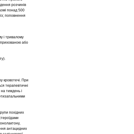
едення розчинів
лазмі понад 500
із; поповнення
му і тривалому
х прихованою або
ту).
у кровотечі. При
ься терапевтичні
 на тиждень і
ротизапальними
групи похідних
остероїдами
ронолактону,
ання антацидних