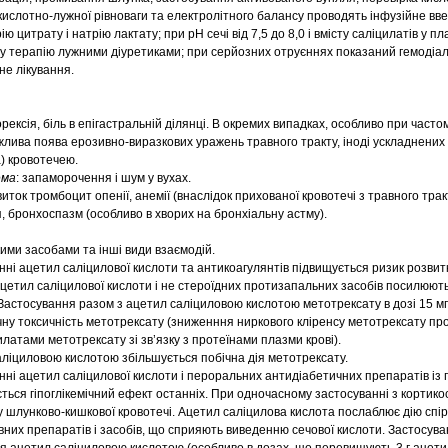
 кислотно-лужної рівноваги та електролітного балансу проводять інфузійне вв
ію цитрату і натрію лактату; при рН сечі від 7,5 до 8,0 і вмісту саліцилатів у п
ну терапію лужними діуретиками; при серйозних отруєннях показаний гемодіал
не лікування.
орексія, біль в епігастральній ділянці. В окремих випадках, особливо при часто
жлива поява ерозивно-виразкових уражень травного тракту, іноді ускладнени
) кровотечею.
ема
: запаморочення і шум у вухах.
виток тромбоцит опенії, анемії (внаслідок прихованої кровотечі з травного трак
я, бронхоспазм (особливо в хворих на бронхіальну астму).
ими засобами та інші види взаємодій.
ні ацетил саліцилової кислоти та антикоагулянтів підвищується ризик розвитк
цетил саліцилової кислоти і не стероїдних протизапальних засобів посилюют
 Застосування разом з ацетил саліциловою кислотою метотрексату в дозі 15 мг
чну токсичність метотрексату (зниженння ниркового кліренсу метотрексату п
илатами метотрексату зі зв’язку з протеїнами плазми крові).
аліциловою кислотою збільшується побічна дія метотрексату.
ні ацетил саліцилової кислоти і пероральних антидіабетичних препаратів із 
ься гіпоглікемічний ефект останніх. При одночасному застосуванні з кортик
у шлунково-кишкової кровотечі. Ацетил саліцилова кислота послаблює дію спі
вних препаратів і засобів, що сприяють виведенню сечової кислоти. Застосув