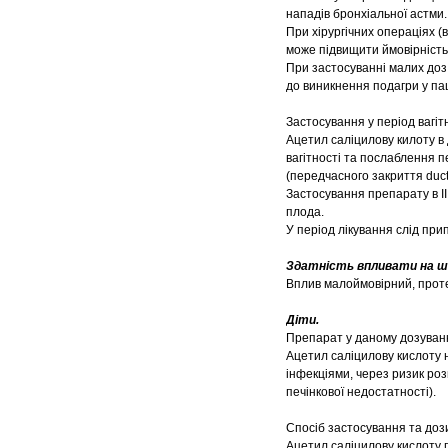
нападів бронхіальної астми.
При хірургічних операціях (
може підвищити ймовірність
При застосуванні малих доз
до виникнення подагри у пац
Застосування у період вагіт
Ацетил саліцилову килоту в 
вагітності та послаблення п
(передчасного закриття duct
Застосування препарату в ІІ
плода.
У період лікування слід при
Здатність впливати на шв
Вплив малоймовірний, проте
Діти.
Препарат у даному дозуванні
Ацетил саліцилову кислоту
інфекціями, через ризик ро
печінкової недостатності).
Спосіб застосування та доз
Ацетил саліцилову кислоту 