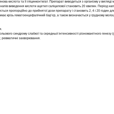
нова кислота та її гліцинкон’югат. Препарат виводиться з організму у вигляді 
напів виведення кислоти ацетил саліцилової становить 20 хвилин. Період нап
ться пропорційно до прийнятої дози препарату і становить 2, 4 і 20 годин для до
икає крізь гематоенцефалічний бар’єр, а також визначається у грудному молоці
я.
ьового синдрому слабкої та середньої інтенсивності різноманітного генезу (у
и; ревматичні захворювання.