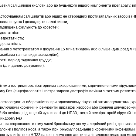
ацетил саліцилової кислоти або до будь-якого іншого компонента препарату, гіп
стосуванням саліцилатів або інших не стероїдних протизапальних засобів (Н
азка шлунка і дванадцяти палої кишки;
 підвищена схильність до кровотеч;
достатність;
едостатність;
достатність;
ання з метотрексатом у дозуванні 15 мг на тиждень або більше (див. розділ «
асобами та інші види взаємодій»);
тності, період годування груддю;
ів (для даного дозування).
ітям з гострими респіраторними захворюваннями, спричинене ними вірусними
му Рея (енцефалопатія і гостра жирова дистрофія печінки з гострим розвитко
застосовують з обережністю: при одночасному лікуванні антикоагулянтами; хр
включаючи хронічні чи рекурентні виразкові хвороби або хронічні шлунково-ки
бо печінки; підвищеній чутливості до НПЗЗ; гострій респіраторній вірусній інф
синдрому Рея.
ічні захворювання, в тому числі бронхіальну астму, алергічний риніт, кропив’ян
олонки і поліпоз носа, а також при їхньому поєднанні з хронічними інфекціями
еною чутливістю до НПЗЗ на фоні лікування ацетил саліциловою кислотою мож