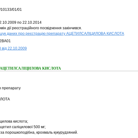
/10133/01/01
2.10.2009 по 22.10.2014
мін дії реєстраційного посвідчення закінчився.
шук даних про реєстрацію препарату АЦЕТИЛСАЛІЦИЛОВА КИСЛОТА
2BA01
 від 22.10.2009
ання АЦЕТИЛСАЛІЦИЛОВА КИСЛОТА
я препарату
ЛОТА
цилова кислота;
ацетил саліцилової 500 мг;
за порошкоподібна, крохмаль кукурудзяний.