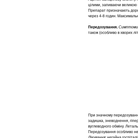
цілими, запиваючи великою к
Препарат призначають дорос
через 4-8 годин. Максималь
Передозування.
Симптоми
також (особливо в хворих літ
При значному передозуванні
задишка, зневоднення, гіпе
вуглеводного обміну. Летал
Передозування особливо небе
Лікування:
негайна госпітал