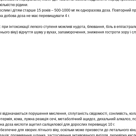
ількістю рідини.
лим і дітям старше 15 років – 500-1000 мг як одноразова доза. Повторний 
на добова доза не має перевищувати 4 г.
: при інтоксикації легкого ступеня можливі нудота, блювання, біль в епігастраль
нього віку) відчуття шуму у вухах, запаморочення, зниження гостроти зору і сл
 відзначаються порушення мислення, сплутаність свідомості, сонливість, кол
ртермія, кома, лужна реакція сечі, метаболічний ацидоз, дихальний алкалоз, 
ьна доза кислоти ацетил саліцилової для дорослих перевищує 10 г.
зпечне для хворих літнього віку, оскільки може призвести до летального кін
ізація; промивання шлунка, застосування активованого вугілля, перевірка кис