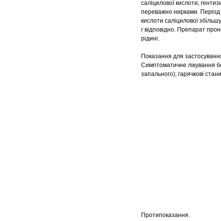
саліцилової кислоти, гентизи
переважно нирками. Період 
кислоти саліцилової збільшує
г відповідно. Препарат прон
рідині.
Показання для застосуванн
Симптоматичне лікування бол
запального); гарячкові стан
Протипоказання.