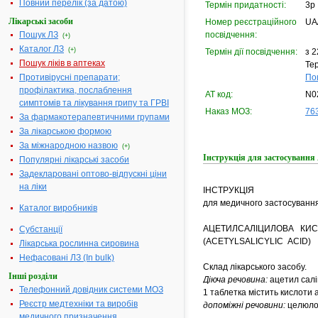
Повний перелік (за датою)
Термін придатності:
3р
Лікарські засоби
Номер реєстраційного
UA
Пошук ЛЗ
посвідчення:
(+)
Каталог ЛЗ
(+)
Термін дії посвідчення:
з 2
Пошук ліків в аптеках
Тер
Противірусні препарати;
По
профілактика, послаблення
АТ код:
N0
симптомів та лікування грипу та ГРВІ
Наказ МОЗ:
763
За фармакотерапевтичними групами
За лікарською формою
За міжнародною назвою
(+)
Інструкція для застосув
Популярні лікарські засоби
Задекларовані оптово-відпускні ціни
на ліки
ІНСТРУКЦІЯ
для медичного застосуванн
Каталог виробників
АЦЕТИЛСАЛІЦИЛОВА КИС
Субстанції
(АCETYLSALICYLIC ACID)
Лікарська рослинна сировина
Нефасовані ЛЗ (In bulk)
Склад лікарського засобу.
Інші розділи
Діюча речовина:
ацетил салі
Телефонний довідник системи МОЗ
1 таблетка містить кислоти 
Реєстр медтехніки та виробів
допоміжні речовини:
целюло
медичного призначення