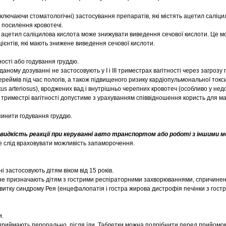
включаючи стоматологічні) застосування препаратів, які містять ацетил саліци
 посилення кровотечі.
 ацетил саліцилова кислота може знижувати виведення сечової кислоти. Це м
ієнтів, які мають знижене виведення сечової кислоти.
ності або годування груддю.
даному дозуванні не застосовують у І і ІІІ триместрах вагітності через загро
ереймів під час пологів, а також підвищеного ризику кардіопульмональної токс
us arteriosus), вроджених вад і внутрішньо черепних кровотеч (особливо у нед
 триместрі вагітності допустиме з урахуванням співвідношення користь для ма
пинити годування груддю.
идкість реакції при керуванні авто транспортом або роботі з іншими м
 слід враховувати можливість запаморочення.
 застосовують дітям віком від 15 років.
 не призначають дітям з гострими респіраторними захворюваннями, спричине
звитку синдрому Рея (енцефалопатія і гостра жирова дистрофія печінки з гост
и.
приймають перорально, після їди. Таблетки можна подрібнити перед прийомо