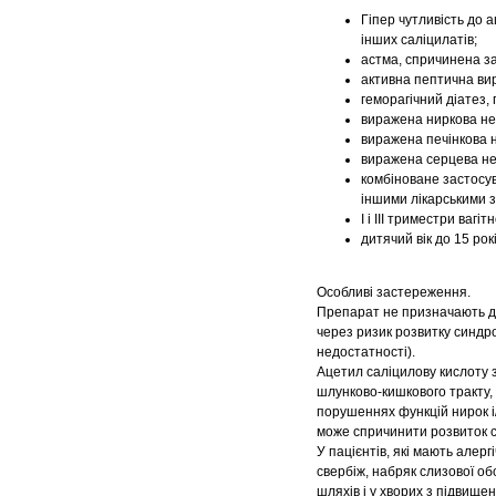
Гіпер чутливість до 
інших саліцилатів;
астма, спричинена за
активна пептична вир
геморагічний діатез,
виражена ниркова не
виражена печінкова н
виражена серцева не
комбіноване застосув
іншими лікарськими з
I і ІІІ триместри вагі
дитячий вік до 15 рок
Особливі застереження.
Препарат не призначають д
через ризик розвитку синдро
недостатності).
Ацетил саліцилову кислоту 
шлунково-кишкового тракту, 
порушеннях функцій нирок і/а
може спричинити розвиток 
У пацієнтів, які мають алерг
свербіж, набряк слизової об
шляхів і у хворих з підвищ