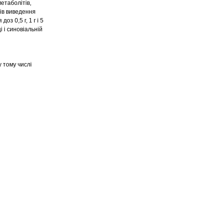
метаболітів,
ів виведення
з 0,5 г, 1 г і 5
 і синовіальній
 тому числі