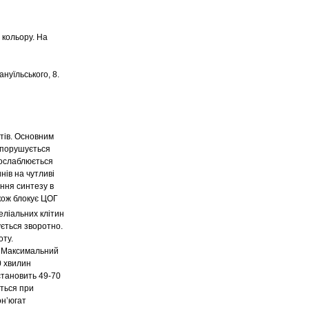
 кольору. На
нуїльського, 8.
тів. Основним
о порушується
послаблюється
нів на чутливі
ння синтезу в
кож блокує ЦОГ
еліальних клітин
ується зворотно.
оту.
ю. Максимальний
0 хвилин
 становить 49-70
ється при
он’югат