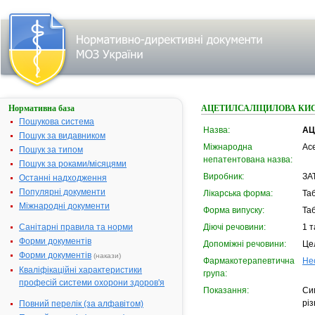
Нормативна база
АЦЕТИЛСАЛІЦИЛОВА КИ
Пошукова система
Назва:
АЦ
Пошук за видавником
Міжнародна
Ace
Пошук за типом
непатентована назва:
Пошук за роками/місяцями
Виробник:
ЗАТ
Останні надходження
Популярні документи
Лікарська форма:
Та
Міжнародні документи
Форма випуску:
Та
Санітарні правила та норми
Діючі речовини:
1 т
Форми документів
Допоміжні речовини:
Це
Форми документів
(накази)
Фармакотерапевтична
Не
Кваліфікаційні характеристики
група:
професій системи охорони здоров'я
Показання:
Си
різ
Повний перелік (за алфавітом)