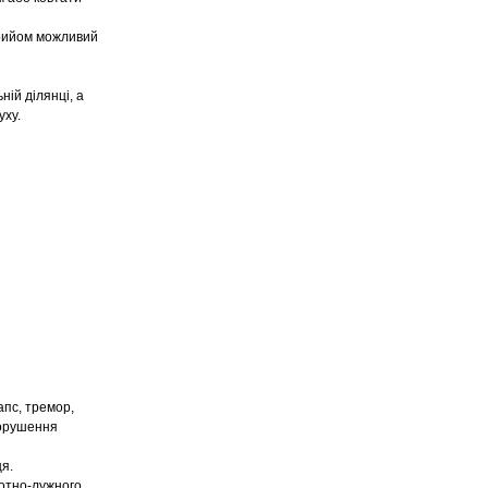
прийом можливий
ній ділянці, а
уху.
апс, тремор,
порушення
ця.
лотно-лужного