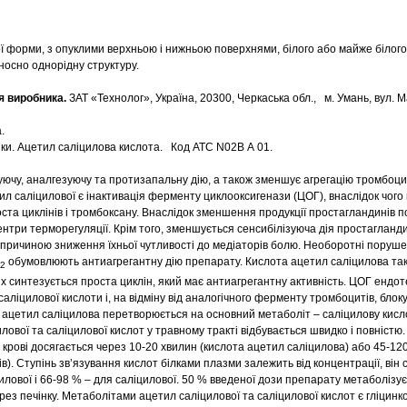
ї форми, з опуклими верхньою і нижньою поверхнями, білого або майже білого
носно однорідну структуру.
я виробника.
ЗАТ «Технолог», Україна, 20300, Черкаська обл., м. Умань, вул. Ма
.
ики. Ацетил саліцилова кислота. Код АТС N02В А 01.
чу, аналгезуючу та протизапальну дію, а також зменшує агрегацію тромбоци
ил саліцилової є інактивація ферменту циклооксигенази (ЦОГ), внаслідок чог
оста циклінів і тромбоксану. Внаслідок зменшення продукції простагландинів 
центри терморегуляції. Крім того, зменшується сенсибілізуюча дія простагланди
є причиною зниження їхньої чутливості до медіаторів болю. Необоротні поруше
обумовлюють антиагрегантну дію препарату. Кислота ацетил саліцилова та
2
их синтезується проста циклін, який має антиагрегантну активність. ЦОГ ендот
саліцилової кислоти і, на відміну від аналогічного ферменту тромбоцитів, блок
 ацетил саліцилова перетворюється на основний метаболіт – саліцилову кисл
ової та саліцилової кислот у травному тракті відбувається швидко і повніст
і крові досягається через 10-20 хвилин (кислота ацетил саліцилова) або 45-12
ів). Ступінь зв’язування кислот білками плазми залежить від концентрації, він
лової і 66-98 % – для саліцилової. 50 % введеної дози препарату метаболізу
з печінку. Метаболітами ацетил саліцилової та саліцилової кислот є гліцинк