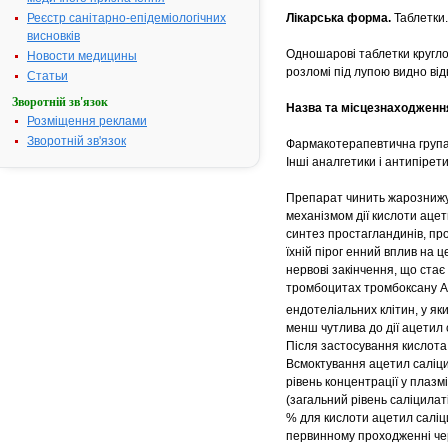
Реєстр санітарно-епідеміологічних
Лікарська форма.
Таблетки.
висновків
Одношарові таблетки кругло
Новости медицины
розломі під лупою видно від
Статьи
Зворотній зв'язок
Назва та місцезнаходженн
Розміщення реклами
Зворотній зв'язок
Фармакотерапевтична група
Інші аналгетики і антипірет
Препарат чинить жарознижую
механізмом дії кислоти ацет
синтез простагландинів, пр
їхній пірог енний вплив на 
нервові закінчення, що ста
тромбоцитах тромбоксану А
ендотеліальних клітин, у як
менш чутлива до дії ацетил 
Після застосування кислота
Всмоктування ацетил саліцил
рівень концентрації у плазм
(загальний рівень саліцилат
% для кислоти ацетил саліци
первинному проходженні чере