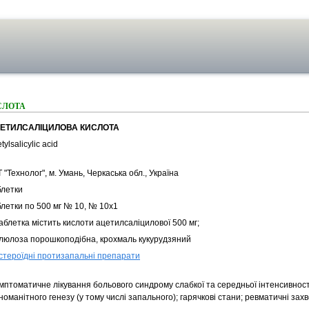
СЛОТА
ЕТИЛСАЛІЦИЛОВА КИСЛОТА
tylsalicylic acid
 "Технолог", м. Умань, Черкаська обл., Україна
блетки
блетки по 500 мг № 10, № 10х1
аблетка містить кислоти ацетилсаліцилової 500 мг;
люлоза порошкоподібна, крохмаль кукурудзяний
стероїдні протизапальні препарати
мптоматичне лікування больового синдрому слабкої та середньої інтенсивност
номанітного генезу (у тому числі запального); гарячкові стани; ревматичні за