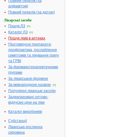
Повний перелік (за
зовнішнього
алфавітом)
застосуванн
Повний перелік (за датою)
10% по 10 м
або 40 мл у
Лікарські засоби
флаконах; п
Пошук ЛЗ
(+)
кг у бутлях
Каталог ЛЗ
(+)
Діючі речовини:
100 мл розч
Пошук ліків в аптеках
містять амiа
Противірусні препарати;
водного 25%
профілактика, послаблення
44.0 мл (що
симптомів та лікування грипу
відповідає 9.
та ГРВІ
10.5 г аміаку
За фармакотерапевтичними
групами
Допоміжні речовини:
Вода очище
За лікарською формою
Фармакотерапевтична
Засоби, які
За міжнародною назвою
(+)
група:
стимулюють
Популярні лікарські засоби
рецептори
слизових
Задекларовані оптово-
оболонок, ш
відпускні ціни на ліки
та підшкірни
Каталог виробників
тканин
Показання:
Інгаляційно 
Субстанції
збудження
Лікарська рослинна
дихання і
сировина