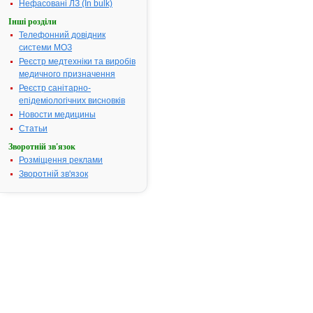
виведення з
Нефасовані ЛЗ (In bulk)
непритомно
Інші розділи
стану;
Телефонний довідник
внутрішньо 
системи МОЗ
блювотний з
Реєстр медтехніки та виробів
зовнішньо - 
медичного призначення
комах, обро
Реєстр санітарно-
рук у хірургі
епідеміологічних висновків
практиці за
методом
Новости медицины
Спасокукоць
Статьи
Кочергіна.
Зворотній зв'язок
Термін придатності:
2р.
Розміщення реклами
Номер реєстраційного
UA/1248/01/
Зворотній зв'язок
посвідчення:
Термін дії посвідчення:
з 27.05.2004
27.05.2009
Термін дії
реєстраційн
посвідчення
закінчився.
Пошук даних
реєстрацію
препарату