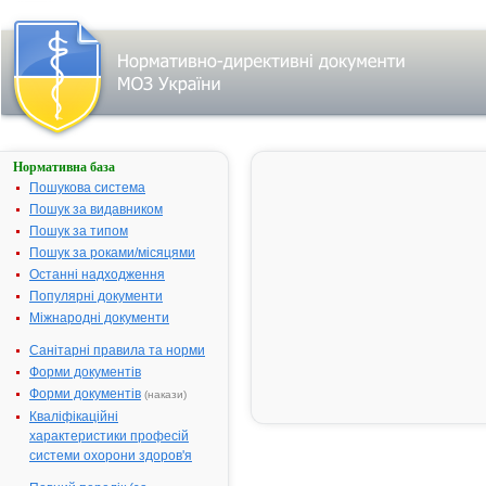
Нормативна база
АМІАКУ
РОЗЧИН
Пошукова система
Пошук за видавником
Назва:
АМІАКУ РО
Пошук за типом
Міжнародна
Ammonia
Пошук за роками/місяцями
непатентована назва:
Останні надходження
Виробник:
"Фармацевт
Популярні документи
фабрика -
Міжнародні документи
підприємств
обласної
Санітарні правила та норми
комунальної
Форми документів
власності",
Форми документів
(накази)
м.Миколаїв,
Кваліфікаційні
Україна
характеристики професій
Лікарська форма:
Розчин
системи охорони здоров'я
Форма випуску:
Розчин для