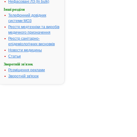
синдроми,
Нефасовані ЛЗ (In bulk)
спричинені
Інші розділи
ушкодження
Телефонний довідник
хребта; боль
системи МОЗ
синдроми,
Реєстр медтехніки та виробів
виникнення 
медичного призначення
пов'язано із
Реєстр санітарно-
набряком
епідеміологічних висновків
тканин;
Новости медицины
гінекологічні
захворюван
Статьи
та ін.
Зворотній зв'язок
Термін придатності:
2р
Розміщення реклами
Зворотній зв'язок
Номер реєстраційного
UA/1445/01/
посвідчення:
Термін дії посвідчення:
з 07.07.2004
07.07.2009
Термін дії
реєстраційн
посвідчення
закінчився.
Пошук дани
про реєстра
препарату