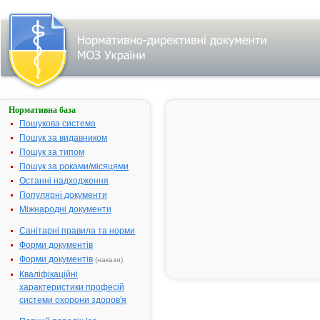
Нормативна база
НІМЕСИЛ®
Пошукова система
Назва:
НІМЕСИЛ®
Пошук за видавником
Міжнародна
Nimesulid
Пошук за типом
непатентована назва:
Пошук за роками/місяцями
Виробник:
"Laboratorio
Останні надходження
Menarini S.A.
Популярні документи
для "Laborat
Міжнародні документи
Guidotti S.p.A
Санітарні правила та норми
(MENARINI
GROUP),
Форми документів
Іспанія/Італі
Форми документів
(накази)
Лікарська форма:
Гранули
Кваліфікаційні
характеристики професій
Форма випуску:
Гранулят дл
системи охорони здоров'я
приготуванн
суспензії по 