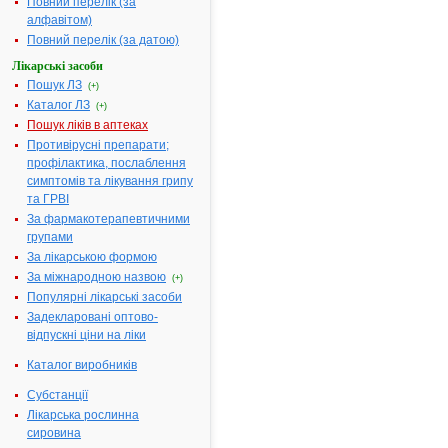
Повний перелік (за
(100 мг) у
алфавітом)
пакетиках №
Повний перелік (за датою)
№ 15, № 30
Лікарські засоби
Діючі речовини:
2 г гранулят
Пошук ЛЗ
(+)
містять
Каталог ЛЗ
(+)
нiмесулiду -
Пошук ліків в аптеках
100.0 мг
Противірусні препарати;
Допоміжні речовини:
Кетомакрого
профілактика, послаблення
000, сахароз
симптомів та лікування грипу
мальтодекст
та ГРВІ
кислота
За фармакотерапевтичними
безводна
групами
лимонна,
За лікарською формою
коригент
За міжнародною назвою
апельсинов
(+)
Популярні лікарські засоби
Фармакотерапевтична
Нестероїдні
Задекларовані оптово-
група:
протизапаль
відпускні ціни на ліки
препарати
Показання:
Остеоартрит
Каталог виробників
остеоартроз
Субстанції
анкілозуючи
Лікарська рослинна
спондиліт;
сировина
больові