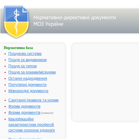
Нормативна база
ГЕНТАМІЦИНУ
СУЛЬФАТ
Пошукова система
Пошук за видавником
Назва:
ГЕНТАМІЦИ
Пошук за типом
Міжнародна
Gentamicin
Пошук за роками/місяцями
непатентована назва:
Останні надходження
Виробник:
АТ "Галичфар
Популярні документи
Україна
Міжнародні документи
Лікарська форма:
Розчин для і
Санітарні правила та норми
Форма випуску:
Розчин для ін
Форми документів
по 2 мл в а
Форми документів
(накази)
Діючі речовини:
1 мл розчину
Кваліфікаційні
гентаміцину 
характеристики професій
мг;
системи охорони здоров'я
Допоміжні речовини:
Натрію мета