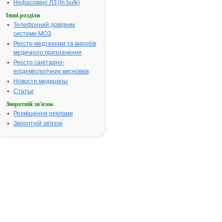
інфекційні 
Нефасовані ЛЗ (In bulk)
ЦНС (менінгі
Інші розділи
з
Телефонний довідник
-лактамними
системи МОЗ
інфекції чер
Реєстр медтехніки та виробів
порожнини (
медичного призначення
Термін придатності:
2р.
Реєстр санітарно-
Номер реєстраційного
UA/7197/01/
епідеміологічних висновків
посвідчення:
Новости медицины
Термін дії посвідчення:
з 04.12.2007
Статьи
Термін дії р
Зворотній зв'язок
посвідчення 
Розміщення реклами
Пошук даних
Зворотній зв'язок
реєстрацію 
ГЕНТАМІЦИ
АТ код:
J01GB03
Наказ МОЗ:
772 від 04.1
Інструкція для
застосування
ГЕНТАМІЦИНУ
СУЛЬФАТ