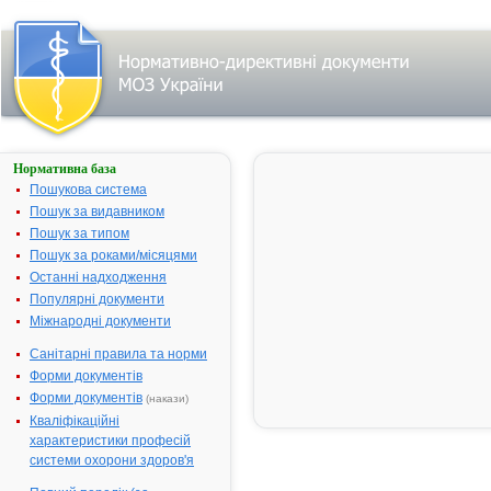
Нормативна база
НОРФЛОКСАЦИН
Пошукова система
Назва:
НОРФЛОКС
Пошук за видавником
Міжнародна
Norfloxacin
Пошук за типом
непатентована назва:
Пошук за роками/місяцями
Виробник:
"Replekfarm A
Останні надходження
Республіка
Популярні документи
Македонія
Міжнародні документи
Лікарська форма:
Таблетки, вк
Санітарні правила та норми
оболонкою
Форми документів
Форма випуску:
Таблетки, вк
Форми документів
(накази)
оболонкою, 
Кваліфікаційні
400 мг № 14 
характеристики професій
Діючі речовини:
1 таблетка
системи охорони здоров'я
містить