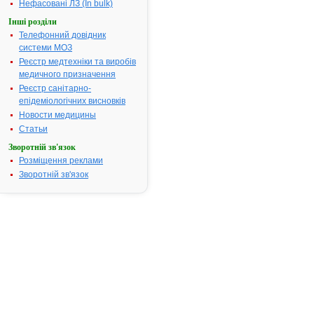
Нефасовані ЛЗ (In bulk)
24.11.2008
Інші розділи
Термін дії
Телефонний довідник
реєстраційн
системи МОЗ
посвідчення
закінчився.
Реєстр медтехніки та виробів
Пошук даних
медичного призначення
реєстрацію
Реєстр санітарно-
препарату
епідеміологічних висновків
НОРФЛОКС
Новости медицины
АТ код:
J01MA06
Статьи
Наказ МОЗ:
542 від 24.1
Зворотній зв'язок
Розміщення реклами
Зворотній зв'язок
Інструкція для
застосування
НОРФЛОКСАЦИН
ІНСТРУКЦІЯ
для
медичного
застосування
препарату