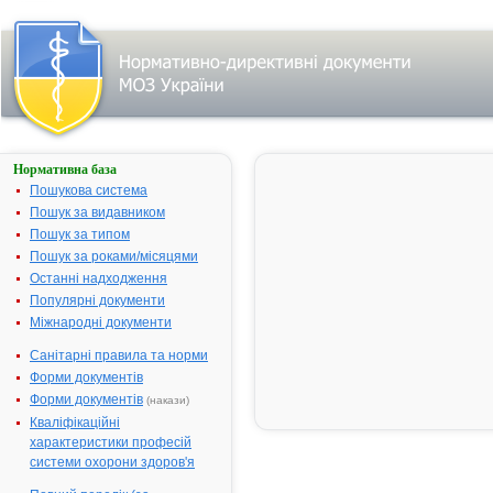
Нормативна база
КРЕАЗИМ
20000
Пошукова система
Пошук за видавником
Назва:
КРЕАЗИМ 2
Пошук за типом
Міжнародна
Pancreatin*
Пошук за роками/місяцями
непатентована назва:
Останні надходження
Виробник:
ЗАТ "Техноло
Популярні документи
Умань, Черк
Міжнародні документи
обл., Україна
Санітарні правила та норми
Лікарська форма:
Капсули
Форми документів
Форма випуску:
Капсули твер
Форми документів
(накази)
кишковорозч
Кваліфікаційні
№ 20 (10х2) 
характеристики професій
блістерах
системи охорони здоров'я
Діючі речовини:
280 мг (Кре
20000), з