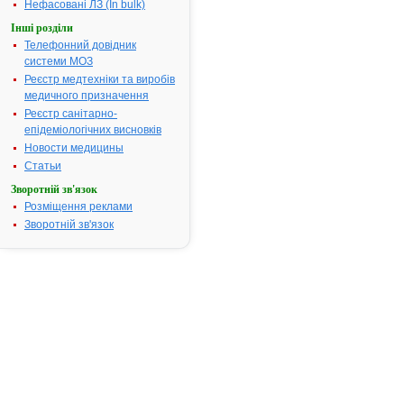
функції
Нефасовані ЛЗ (In bulk)
підшлунково
Інші розділи
залози при
Телефонний довідник
наступних
системи МОЗ
станах:-
Реєстр медтехніки та виробів
муковісцидоз
медичного призначення
хронічний
Реєстр санітарно-
панкреатит,-
епідеміологічних висновків
панкреатект
рак підшлун
Новости медицины
залози, -
Статьи
обструкція
Зворотній зв'язок
панкреатичн
Розміщення реклами
загальної жо
Зворотній зв'язок
протоки
(наприклад,
пухлиною),-
синдром
Швахмана-
Даймонда,- 
захворюванн
що
супроводжу
екзокринно
недостатніс