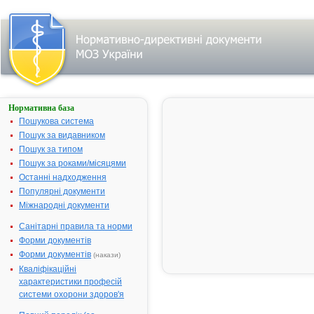
Нормативна база
СТОПМІГРЕН
Пошукова система
Назва:
СТОПМІГРЕ
Пошук за видавником
Міжнародна
Sumatriptan
Пошук за типом
непатентована назва:
Пошук за роками/місяцями
Виробник:
ВАТ "Київськ
Останні надходження
вітамінний
Популярні документи
завод", м. Ки
Міжнародні документи
Україна
Санітарні правила та норми
Лікарська форма:
Таблетки
Форми документів
Форма випуску:
Таблетки, вк
Форми документів
(накази)
плівковою
Кваліфікаційні
оболонкою, 
характеристики професій
мг № 6
системи охорони здоров'я
Діючі речовини:
1 таблетка