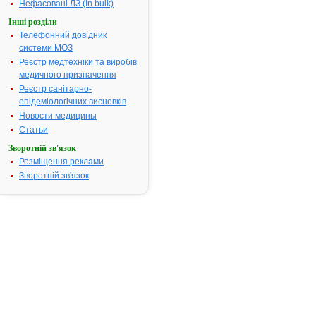
аури.
Нефасовані ЛЗ (In bulk)
Термін придатності:
2р.
Інші розділи
Телефонний довідник
Номер реєстраційного
UA/7229/01/
системи МОЗ
посвідчення:
Реєстр медтехніки та виробів
Термін дії посвідчення:
з 25.10.2007
медичного призначення
25.10.2012
Реєстр санітарно-
Термін дії
епідеміологічних висновків
реєстраційн
Новости медицины
посвідчення
закінчився.
Статьи
Пошук даних
Зворотній зв'язок
реєстрацію
Розміщення реклами
препарату
Зворотній зв'язок
СТОПМІГРЕ
АТ код:
N02CC01
Наказ МОЗ:
839 від
18.12.2007
Інструкція для
застосування
СТОПМІГРЕН