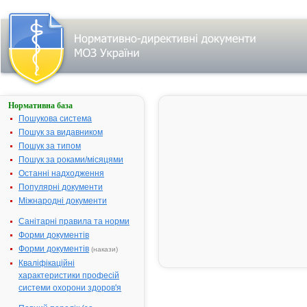
Нормативна база
МАНІТ-
НОВОФАРМ
Пошукова система
Пошук за видавником
Назва:
МАНІТ-НО
Пошук за типом
Міжнародна
Mannitol
Пошук за роками/місяцями
непатентована назва:
Останні надходження
Виробник:
ТОВ фірма
Популярні документи
"Новофарм-
Міжнародні документи
Біосинтез",
м.Новоград-
Санітарні правила та норми
Волинський,
Форми документів
Житомирська
Форми документів
(накази)
Україна
Кваліфікаційні
Лікарська форма:
Розчин для 
характеристики професій
системи охорони здоров'я
Форма випуску:
Розчин для 
15% по 200 