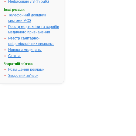
Термін дії посвідчення:
з 17.08.2005
Нефасовані ЛЗ (In bulk)
17.08.2010
Інші розділи
Термін дії
Телефонний довідник
реєстраційн
системи МОЗ
посвідчення
Реєстр медтехніки та виробів
закінчився.
медичного призначення
Пошук даних
Реєстр санітарно-
реєстрацію
епідеміологічних висновків
препарату 
НОВОФАРМ
Новости медицины
Статьи
АТ код:
B05BC01
Зворотній зв'язок
Наказ МОЗ:
758 від 16.1
Розміщення реклами
Зворотній зв'язок
Інструкція
для
застосування
МАНІТ-
НОВОФАРМ
ІНСТРУКЦІЯ
для
медичного