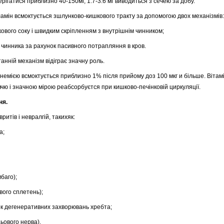
рігатися приблизно 40-150мг, 1.7-3.6 мг виводиться з сечею за добу.
амін всмоктується зшлунково-кишкового тракту за допомогою двох механізмів:
ового соку і швидким скріпленням з внутрішнім чинником;
 чинника за рахунок пасивного потрапляння в кров.
танній механізм відіграє значну роль.
анемією всмоктується приблизно 1% після прийому доз 100 мкг и більше. Вітам
чю і значною мірою реабсорбуєтся при кишково-печінковій циркуляції.
ня.
ритів і невралгій, такихяк:
а;
баго);
вого сплетень);
док дегенеративних захворювань хребта;
ьового нерва).