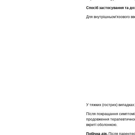
Спосіб застосування та до
Для внутрішньом’язового вв
У тяжких (гострих) випадках
Після покращання симптомів
продовження терапевтичного
вкриті оболонкою.
Побічна дія.
Після парентер