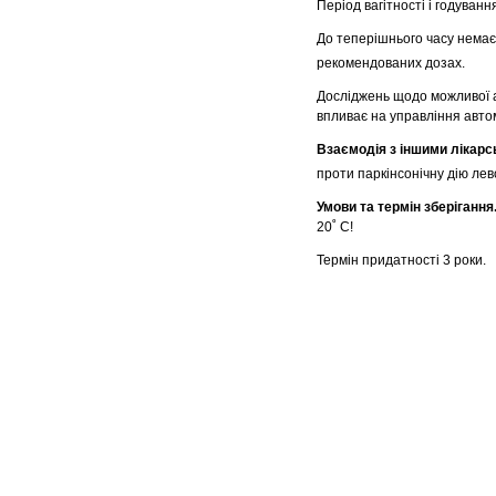
Період вагітності і годуванн
До теперішнього часу немає 
рекомендованих дозах.
Досліджень щодо можливої ак
впливає на управління авто
Взаємодія з іншими лікар
проти паркінсонічну дію лев
Умови та термін зберігання
20˚ С!
Термін придатності 3 роки.