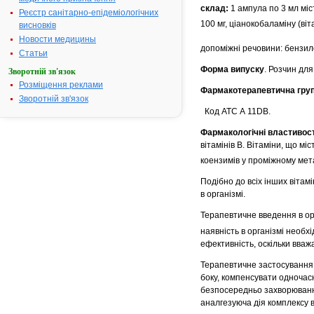
склад:
1 ампула по 3 мл міс
Реєстр санітарно-епідеміологічних
100 мг, ціанокобаламіну (віт
висновків
Новости медицины
допоміжні речовини: бензилов
Статьи
Форма випуску
. Розчин для 
Зворотній зв'язок
Розміщення реклами
Фармакотерапевтична гру
Зворотній зв'язок
Код АТС А 11DB.
Фармакологічні властивост
вітамінів В. Вітаміни, що міс
коензимів у проміжному мет
Подібно до всіх інших віта
в організмі.
Терапевтичне введення в орг
наявність в організмі необхі
ефективність, оскільки вваж
Терапевтичне застосування 
боку, компенсувати одночас
безпосередньо захворювання
аналгезуюча дія комплексу 