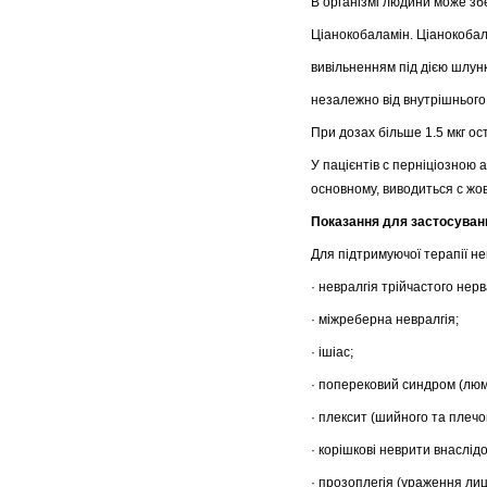
В організмі людини може збе
Ціанокобаламін.
Ціанокобал
вивільненням під дією шлунк
незалежно від внутрішнього
При дозах більше 1.5 мкг ос
У пацієнтів с перніціозною 
основному, виводиться с жов
Показання для застосуван
Для підтримуючої терапії нев
· невралгія трійчастого нерв
· міжреберна невралгія;
· ішіас;
· поперековий синдром (люм
· плексит (шийного та плечо
· корішкові неврити внаслі
· прозоплегія (ураження лиц