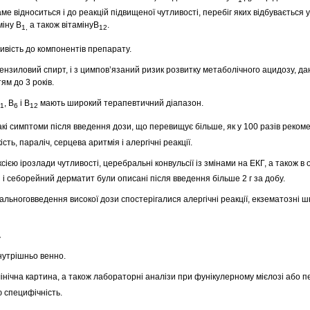
аме відноситься і до реакцій підвищеної чутливості, перебіг яких відбувається 
міну В
а також вітамінуВ
.
1,
12
ливість до компонентів препарату.
ензиловий спирт, і з цимпов’язаний ризик розвитку метаболічного ацидозу, да
ям до 3 років.
, В
і В
мають широкий терапевтичний діапазон.
1
6
12
кі симптоми після введення дози, що перевищує більше, як у 100 разів реком
сть, параліч, серцева аритмія і алергічні реакції.
ксією ірозлади чутливості, церебральні конвульсії із змінами на ЕКГ, а також в
 і себорейний дерматит були описані після введення більше 2 г за добу.
льноговведення високої дози спостерігалися алергічні реакції, екзематозні 
.
нутрішньо венно.
інічна картина, а також лабораторні аналізи при фунікулерному мієлозі або п
 специфічність.