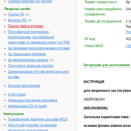
Повний перелік (за датою)
Термін придатності:
3р.
Лікарські засоби
Номер реєстраційного
UA
Пошук ЛЗ
посвідчення:
(+)
Каталог ЛЗ
(+)
Термін дії посвідчення:
з 1
Пошук ліків в аптеках
Тер
Противірусні препарати;
По
профілактика, послаблення
АТ код:
А1
симптомів та лікування грипу та ГРВІ
Наказ МОЗ:
758
За фармакотерапевтичними групами
За лікарською формою
За міжнародною назвою
(+)
Інструкція для застосуван
Популярні лікарські засоби
Задекларовані оптово-відпускні ціни
на ліки
ІНСТРУКЦІЯ
Каталог виробників
для медичного застосуван
Субстанції
НЕЙРОБІОН
Лікарська рослинна сировина
Нефасовані ЛЗ (In bulk)
(NEUROBION)
Інші розділи
Загальна характеристика:
Телефонний довідник системи МОЗ
Реєстр медтехніки та виробів
основні фізико-хімічні вла
медичного призначення