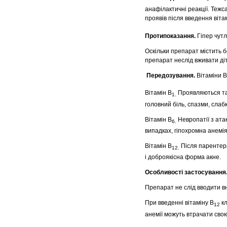
анафілактичні реакції. Тежс
проявів після введення віта
Протипоказання.
Гіпер чут
Оскільки препарат містить б
препарат неслід вживати діт
Передозування.
Вітаміни В
Вітамін В
Проявляються та
1.
головний біль, спазми, слабкі
Вітамін В
Невропатії з ата
6.
випадках, гіпохромна анемія
Вітамін В
Після парентера
12.
і доброякісна форма акне.
Особливості застосування
Препарат не слід вводити в
При введенні вітаміну В
кл
12
анемії можуть втрачати свою