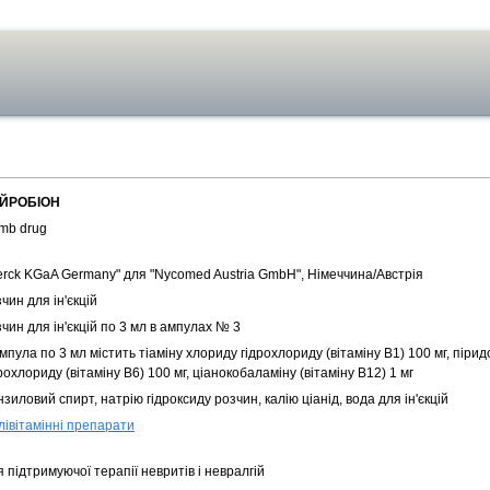
ЙРОБІОН
mb drug
erck KGaA Germany" для "Nycomed Austria GmbH", Німеччина/Австрія
чин для ін'єкцій
чин для ін'єкцій по 3 мл в ампулах № 3
мпула по 3 мл містить тіаміну хлориду гідрохлориду (вітаміну В1) 100 мг, піри
рохлориду (вітаміну В6) 100 мг, ціанокобаламіну (вітаміну В12) 1 мг
зиловий спирт, натрію гідроксиду розчин, калію ціанід, вода для ін'єкцій
лівітамінні препарати
 підтримуючої терапії невритів і невралгій