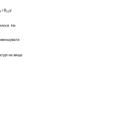
і В
у
6
12
илося. Не
зменшувати
атурі не вище