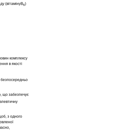
иду (вітамінуВ
)
6
човин комплексу
ення в якості
я безпосередньо
ю, що забезпечує
рапевтичну
об, з одного
мовленої
часно,