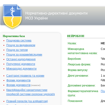
Нормативна база
НЕЙРОБІОН
Пошукова система
Назва:
НЕ
Пошук за видавником
Міжнародна
Co
Пошук за типом
непатентована назва:
Пошук за роками/місяцями
Виробник:
"M
Останні надходження
Популярні документи
Лікарська форма:
Роз
Міжнародні документи
Форма випуску:
Роз
Санітарні правила та норми
Діючі речовини:
1 а
гід
Форми документів
Форми документів
(накази)
Допоміжні речовини:
Бен
Кваліфікаційні характеристики
Фармакотерапевтична
По
професій системи охорони здоров'я
група:
Показання:
Для
Повний перелік (за алфавітом)