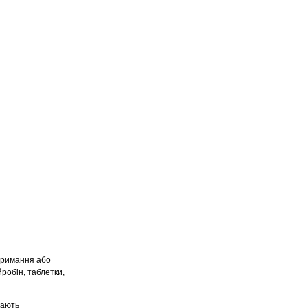
дтримання або
робін, таблетки,
кають