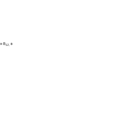
ін В
в
12,