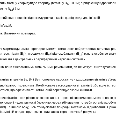
тить тіаміну хлоридугідро хлориду (вітаміну В
) 100 мг, піридоксину гідро хлор
1
аміну В
) 1 мг;
12
ий спирт, натрію гідроксиду розчин, калію ціанід, вода для ін’єкцій.
ін’єкцій.
па.
Вітамінний препарат.
і.
Фармакодинаміка.
Препарат містить комбінацію нейротропних активних ре
тяться: тіамін (В
)
піродоксин (В
) іціанокобаламін (В
) мають особливе знач
1
,
6
12
аболізмі в центральній і периферичній нервовій системах.
мінів, вони є незамінними живильними речовинами, які не можуть синтезуватис
анізм вітамінів В
, В
і В
поповнює недостатнє надходження вітамінів зїже
1
6
12
дної кількості коензимів . Комбіноване застосування вітамінів В збільшує їх те
ається, що ефективність комбінацій перевищує окремі чинники.
цих вітамінів при різних захворюваннях нервової системи спрямовано на те, щ
но існуючі недостатності (можливо, через збільшення потреби організму, обу
м) і, з іншого боку, щоб стимулювати природні механізми відновлення. Одно
вітамінів В надає сприятливо впливає на терапевтичний результат.