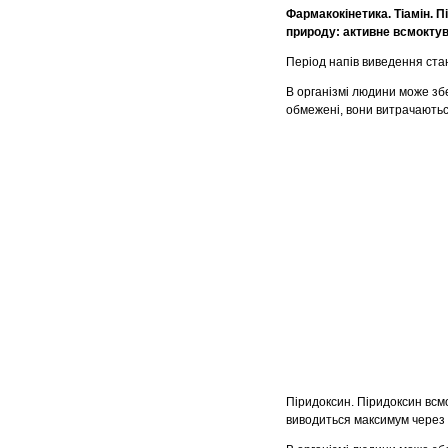
Фармакокінетика. Тіамін. 
природу: активне всмоктув
Період напів виведення ста
В організмі людини може зб
обмежені, вони витрачаються
Піридоксин.
Піридоксин
всм
виводиться максимум через 