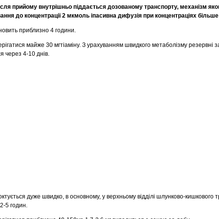
Після прийому внутрішньо піддається дозованому транспорту, механізм яко
ання до концентрації 2 мкмоль іпасивна дифузія при концентраціях більше
новить приблизно 4 години.
ерігатися майже 30 мгтіаміну. З урахуванням швидкого метаболізму резервні 
 через 4-10 днів.
октується дуже швидко, в основному, у верхньому відділі шлунково-кишкового тр
2-5 годин.