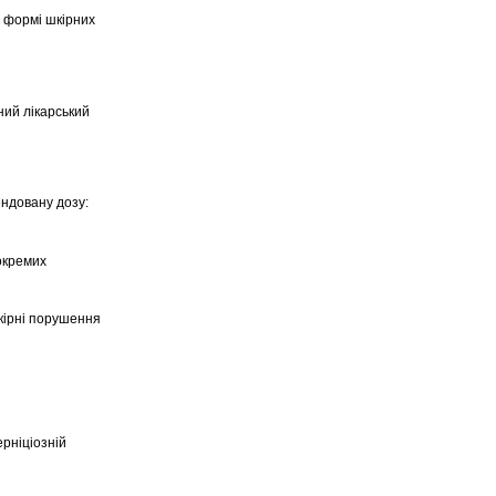
у формі шкірних
ний лікарський
ендовану дозу:
 окремих
шкірні порушення
ерніціозній