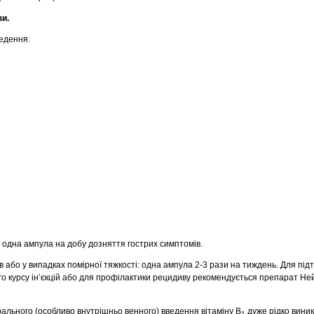
зи.
едення.
: одна ампула на добу дозняття гострих симптомів.
 або у випадках помірної тяжкості: одна ампула 2-3 рази на тиждень. Для пі
 курсу ін’єкцій або для профілактики рецидиву рекомендується препарат Ней
ального (особливо внутрішньо венного) введення вітаміну В
дуже рідко вини
1