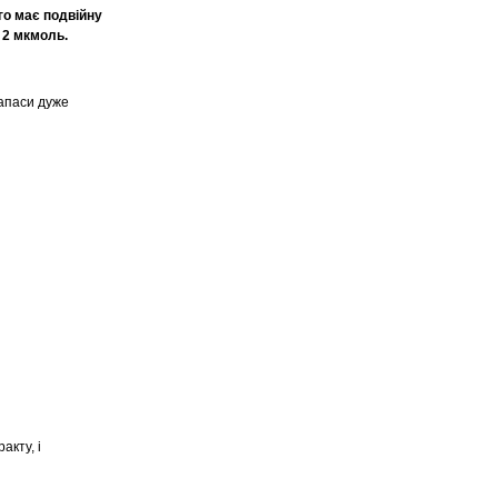
го має подвійну
 2 мкмоль.
запаси дуже
акту, і