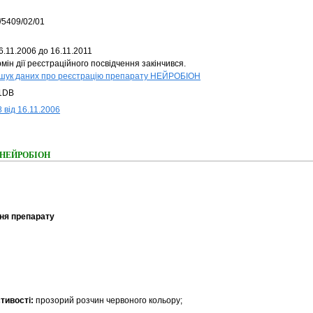
/5409/02/01
6.11.2006 до 16.11.2011
мін дії реєстраційного посвідчення закінчився.
шук даних про реєстрацію препарату НЕЙРОБІОН
1DB
 від 16.11.2006
ня НЕЙРОБІОН
ня препарату
стивості:
прозорий розчин червоного кольору;