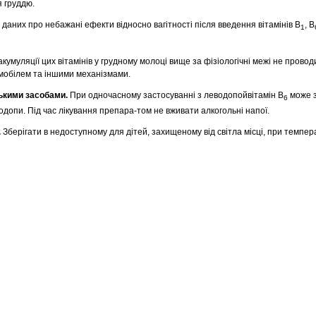
я груддю.
даних про небажані ефекти відносно вагітності після введення вітамінів В
, В
1
умуляції цих вітамінів у грудному молоці вище за фізіологічні межі не провод
мобілем та іншими механізмами.
ськими засобами.
При одночасному застосуванні з леводопойвітамін В
може 
6
одопи. Під час лікування препара-том не вживати алкогольні напої.
.
Зберігати в недоступному для дітей, захищеному від світла місці, при темпер