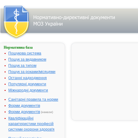
Нормативна база
КРУШИНИ
КОРА
Пошукова система
Пошук за видавником
Назва:
КРУШИНИ
Пошук за типом
КОРА
Пошук за роками/місяцями
Міжнародна
Frangula aln
Останні надходження
непатентована назва:
Популярні документи
Виробник:
ЗАТ
Міжнародні документи
"Фармацевт
фабрика
Санітарні правила та норми
"Віола",
Форми документів
м.Запоріжжя
Форми документів
(накази)
Україна
Кваліфікаційні
Лікарська форма:
Кора
характеристики професій
системи охорони здоров'я
Форма випуску:
Кора по 100 
пачках