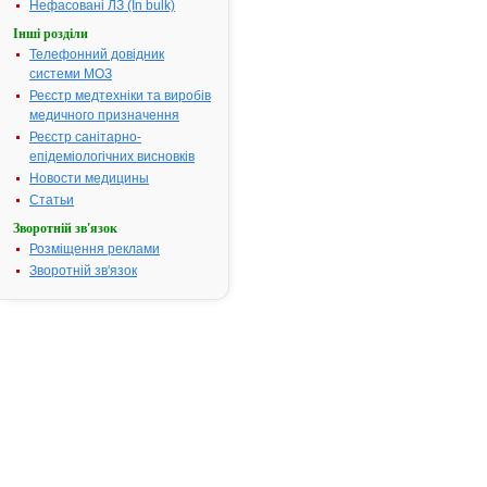
Нефасовані ЛЗ (In bulk)
препарату
КРУШИНИ К
Інші розділи
Телефонний довідник
АТ код:
A06AB07
системи МОЗ
Наказ МОЗ:
84 від
Реєстр медтехніки та виробів
26.02.2003
медичного призначення
Реєстр санітарно-
епідеміологічних висновків
Інструкція
Новости медицины
для
Статьи
застосування
КРУШИНИ
Зворотній зв'язок
КОРА
Розміщення реклами
Зворотній зв'язок
ІНСТРУКЦІЯ
для
медичного
застосування
препарату
КРУШИНИКОРА
Cortex