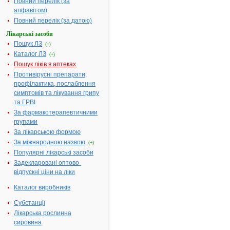
Повний перелік (за
Діючі речовини:
Крушини ко
алфавітом)
подрібнена 
Повний перелік (за датою)
100%
Лікарські засоби
Фармакотерапевтична
Засоби, які
Пошук ЛЗ
(+)
група:
стимулюють
Каталог ЛЗ
(+)
рецептори
Пошук ліків в аптеках
слизової
Противірусні препарати;
оболонки
профілактика, послаблення
кишечнику
симптомів та лікування грипу
Показання:
Атонія
та ГРВІ
кишечника,
За фармакотерапевтичними
хронічні зап
групами
Термін придатності:
5р
За лікарською формою
Номер реєстраційного
П.02.03/060
За міжнародною назвою
(+)
посвідчення:
Популярні лікарські засоби
Термін дії посвідчення:
з 26.02.2003
Задекларовані оптово-
26.02.2008
відпускні ціни на ліки
Термін дії
Каталог виробників
реєстраційн
посвідчення
Субстанції
закінчився.
Лікарська рослинна
Пошук дани
сировина
про реєстра