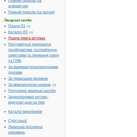
Повний перелік (за
Форма випуску:
Розчин для
алфавітом)
ін'єкцій 30 %
Повний перелік (за датою)
5 мл в ампу
№ 10; по 10 
Лікарські засоби
ампулах № 
Пошук ЛЗ
(+)
10
Каталог ЛЗ
(+)
Діючі речовини:
1 мл розчин
Пошук ліків в аптеках
містить натр
Противірусні препарати;
тіосульфату 
профілактика, послаблення
0.3 г
симптомів та лікування грипу
та ГРВІ
Фармакотерапевтична
Антидоти
група:
За фармакотерапевтичними
групами
Показання:
Отруєння
За лікарською формою
арсеном,
За міжнародною назвою
ртуттю,
(+)
свинцем,
Популярні лікарські засоби
синильною
Задекларовані оптово-
кислотою та 
відпускні ціни на ліки
солями, сол
Каталог виробників
йоду та бром
алергічні
Субстанції
захворюванн
Лікарська рослинна
артрит,
сировина
діабетична