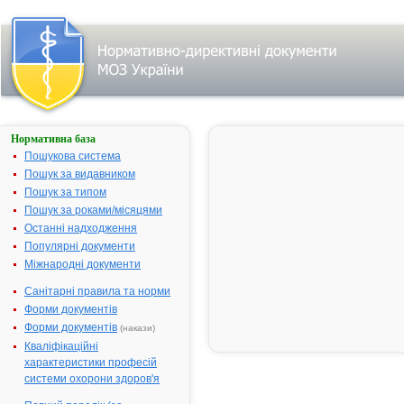
Нормативна база
НАТРІЮ
ТІОСУЛЬФАТ-
Пошукова система
ДАРНИЦЯ
Пошук за видавником
Пошук за типом
Назва:
НАТРІЮ
Пошук за роками/місяцями
ТІОСУЛЬФА
ДАРНИЦЯ
Останні надходження
Популярні документи
Міжнародна
Sodium
Міжнародні документи
непатентована назва:
thiosulfate
Виробник:
ЗАТ
Санітарні правила та норми
"Фармацевт
Форми документів
фірма
Форми документів
(накази)
"Дарниця",
Кваліфікаційні
м.Київ, Украї
характеристики професій
Лікарська форма:
Розчин для
системи охорони здоров'я
ін'єкцій