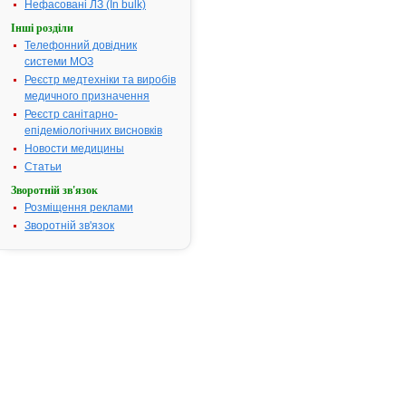
Нефасовані ЛЗ (In bulk)
полінейропа
Інші розділи
Термін придатності:
3р
Телефонний довідник
Номер реєстраційного
П.03.02/044
системи МОЗ
посвідчення:
Реєстр медтехніки та виробів
Термін дії посвідчення:
з 21.03.2002
медичного призначення
21.03.2007
Реєстр санітарно-
Термін дії
епідеміологічних висновків
реєстраційн
Новости медицины
посвідчення
Статьи
закінчився.
Пошук дани
Зворотній зв'язок
про реєстра
Розміщення реклами
препарату
Зворотній зв'язок
НАТРІЮ
ТІОСУЛЬФАТ
ДАРНИЦЯ
АТ код:
V03AB06
Наказ МОЗ:
105 від
21.03.2002
Інструкція для
застосування