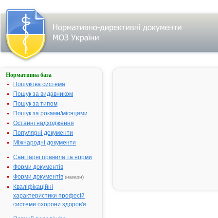
Нормативна база
АСПІРИН
КАРДІО
Пошукова система
Пошук за видавником
Назва:
АСПІРИН К
Пошук за типом
Міжнародна
Acetylsalicyli
Пошук за роками/місяцями
непатентована назва:
Останні надходження
Виробник:
"Bayer
Популярні документи
AG";"Chimic
Міжнародні документи
Pharmaceuti
Bayer SA";"B
Санітарні правила та норми
Bitterfeld Gm
Форми документів
Іспанія/Нім
Форми документів
(накази)
Лікарська форма:
Таблетки
Кваліфікаційні
характеристики професій
Форма випуску:
Таблетки, вк
системи охорони здоров'я
оболонкою,
кишковорозч