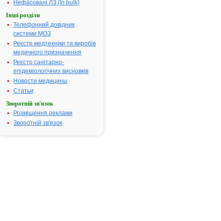
Нефасовані ЛЗ (In bulk)
груп ризику,
тривала
Інші розділи
профілактик
Телефонний довідник
мігрені.
системи МОЗ
Реєстр медтехніки та виробів
Термін придатності:
5р
медичного призначення
Номер реєстраційного
П.03.03/061
Реєстр санітарно-
посвідчення:
епідеміологічних висновків
Термін дії посвідчення:
з 14.03.2003
Новости медицины
14.03.2008
Статьи
Термін дії
Зворотній зв'язок
реєстраційн
посвідчення
Розміщення реклами
закінчився.
Зворотній зв'язок
Пошук даних
реєстрацію
препарату
АСПІРИН КА
АТ код:
B01AC06
Наказ МОЗ:
573 від 11.1
Інструкція
для