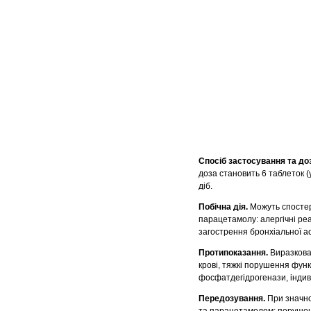
Спосіб застосування та до
доза становить 6 таблеток (
діб.
Побічна дія.
Можуть спостері
парацетамолу: алергічні реа
загострення бронхіальної ас
Протипоказання.
Виразкова 
крові, тяжкі порушення функці
фосфатдегідрогенази, індиві
Передозування.
При значно