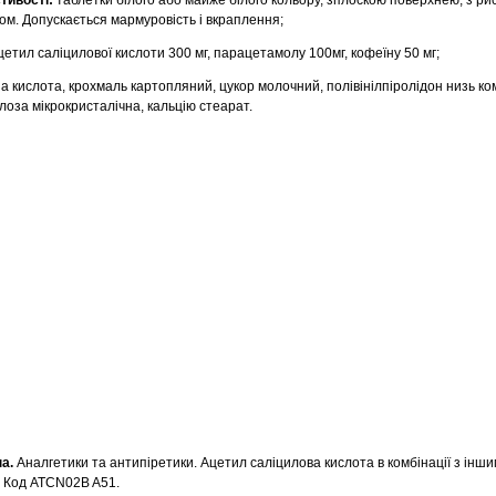
тивості:
таблетки білого або майже білого кольору, зплоскою поверхнею, з ри
м. Допускається мармуровість і вкраплення;
цетил саліцилової кислоти 300 мг, парацетамолу 100мг, кофеїну 50 мг;
а кислота, крохмаль картопляний, цукор молочний, полівінілпіролідон низь к
оза мікрокристалічна, кальцію стеарат.
а.
Аналгетики та антипіретики. Ацетил саліцилова кислота в комбінації з ін
. Код ATCN02B A51.