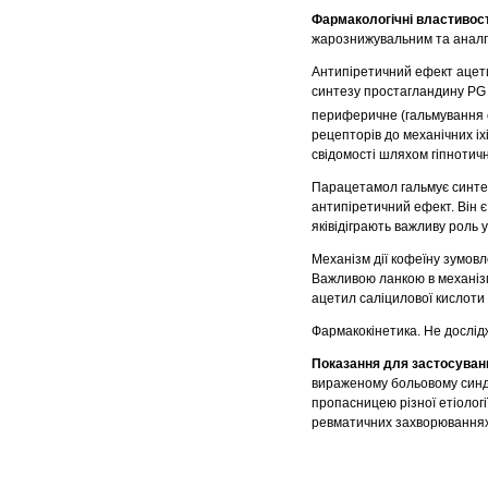
Фармакологічні властивост
жарознижувальним та аналг
Антипіретичний ефект ацети
синтезу простагландину PG
периферичне (гальмування с
рецепторів до механічних іх
свідомості шляхом гіпнотич
Парацетамол гальмує синтез
антипіретичний ефект. Він 
яківідіграють важливу роль 
Механізм дії кофеїну зумо
Важливою ланкою в механізм
ацетил саліцилової кислоти 
Фармакокінетика. Не дослід
Показання для застосуван
вираженому больовому синд
пропасницею різної етіологі
ревматичних захворюваннях