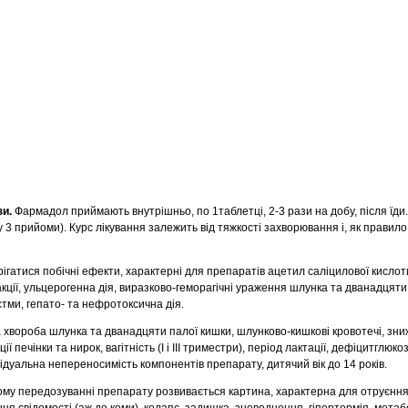
зи.
Фармадол приймають внутрішньо, по 1таблетці, 2-3 рази на добу, після їд
у 3 прийоми). Курс лікування залежить від тяжкості захворювання і, як правил
гатися побічні ефекти, характерні для препаратів ацетил саліцилової кислот
кції, ульцерогенна дія, виразково-геморагічні ураження шлунка та дванадцяти
тми, гепато- та нефротоксична дія.
хвороба шлунка та дванадцяти палої кишки, шлунково-кишкові кровотечі, зн
ї печінки та нирок, вагітність (І і ІІІ триместри), період лактації, дефіцитглюко
дуальна непереносимість компонентів препарату, дитячий вік до 14 років.
му передозуванні препарату розвивається картина, характерна для отруєнн