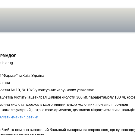
РМАДОЛ
mb drug
 "Фармак", м.Київ, Україна
блетки
блетки № 10, № 10х3 у контурних чарункових упаковках
аблетка містить: ацетилсаліцилової кислоти 300 мг, парацетамолу 100 мг, кофе
монна кислота, крохмаль картопляний, цукор молочний, полівінілпіролідон
зькомолекулярний, натрію кроскармелоза, целюлоза мікрокристалічна, кальці
алгетики-антипіретики
абкий та помірно виражений больовий синдром; захворювання, що супроводж