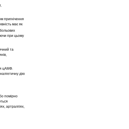
,
ом пригнічення
ивність має як
 больових
чуючи при цьому
ичний та
нів,
ня цАМФ.
аналгетичну дію
бо помірно
ються
ях, артралгіях,