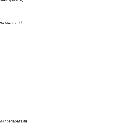
скою і фаскою,
омолекулярний,
шими препаратами