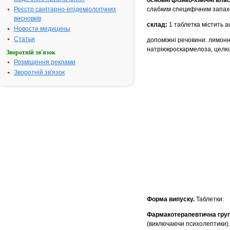
основні фізико-хімічні влас
Реєстр санітарно-епідеміологічних
слабким специфічним запахо
висновків
склад:
1 таблетка містить а
Новости медицины
Статьи
допоміжні речовини: лимонн
натріюкроскармелоза, целюл
Зворотній зв'язок
Розміщення реклами
Зворотній зв'язок
Форма випуску.
Таблетки.
Фармакотерапевтична груп
(виключаючи психолептики)