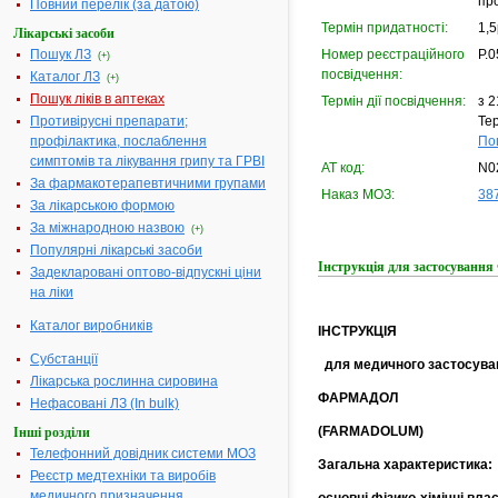
про
Повний перелік (за датою)
Термін придатності:
1,5
Лікарські засоби
Пошук ЛЗ
Номер реєстраційного
Р.0
(+)
посвідчення:
Каталог ЛЗ
(+)
Пошук ліків в аптеках
Термін дії посвідчення:
з 2
Противірусні препарати;
Тер
профілактика, послаблення
По
симптомів та лікування грипу та ГРВІ
АТ код:
N0
За фармакотерапевтичними групами
Наказ МОЗ:
387
За лікарською формою
За міжнародною назвою
(+)
Популярні лікарські засоби
Інструкція для застосуван
Задекларовані оптово-відпускні ціни
на ліки
Каталог виробників
ІНСТРУКЦІЯ
Субстанції
для медичного застосува
Лікарська рослинна сировина
ФАРМАДОЛ
Нефасовані ЛЗ (In bulk)
(FARMADOLUM)
Інші розділи
Телефонний довідник системи МОЗ
Загальна характеристика:
Реєстр медтехніки та виробів
медичного призначення