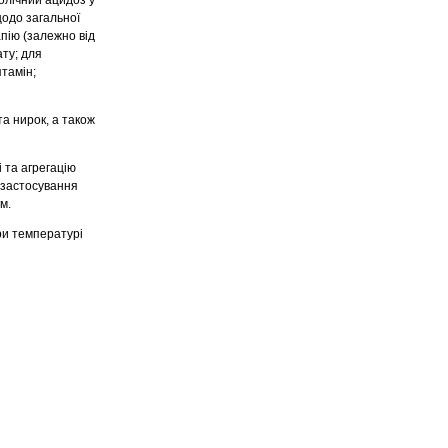
олічний ацидоз у
щодо загальної
пію (залежно від
ату; для
тамін;
а нирок, а також
 та агрегацію
о застосування
м.
при температурі