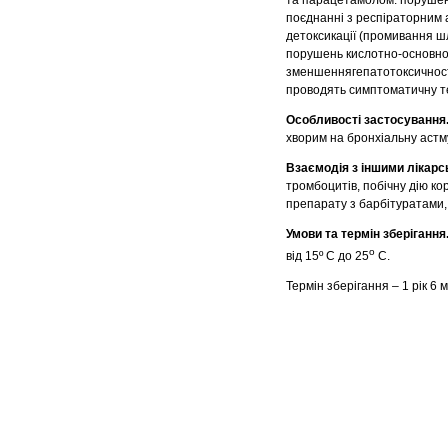
та парацетамолом: порушенн
поєднанні з респіраторним 
детоксикації (промивання ш
порушень кислотно-основної 
зменшеннягепатотоксичності
проводять симптоматичну т
Особливості застосування
хворим на бронхіальну астм
Взаємодія з іншими лікарс
тромбоцитів, побічну дію ко
препарату з барбітуратами,
Умови та термін зберігання
о
від 15º С до 25
С.
Термін зберігання – 1 рік 6 м