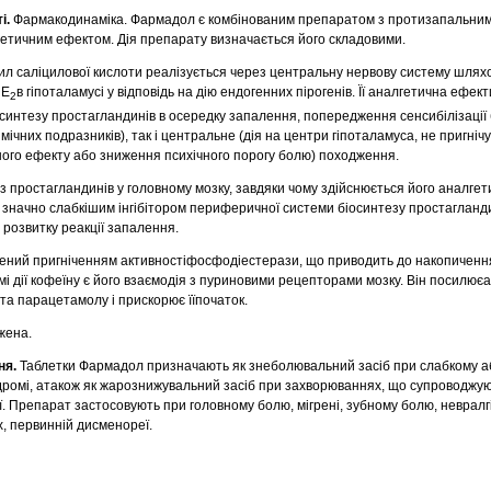
і.
Фармакодинаміка. Фармадол є комбінованим препаратом з протизапальним
етичним ефектом. Дія препарату визначається його складовими.
л саліцилової кислоти реалізується через центральну нервову систему шлях
 E
в гіпоталамусі у відповідь на дію ендогенних пірогенів. Її аналгетична ефект
2
интезу простагландинів в осередку запалення, попередження сенсибілізації
імічних подразників), так і центральне (дія на центри гіпоталамуса, не пригні
ного ефекту або зниження психічного порогу болю) походження.
 простагландинів у головному мозку, завдяки чому здійснюється його аналгет
є значно слабкішим інгібітором периферичної системи біосинтезу простагланди
у розвитку реакції запалення.
влений пригніченням активностіфосфодіестерази, що приводить до накопичен
і дії кофеїну є його взаємодія з пуриновими рецепторами мозку. Він посилює
та парацетамолу і прискорює їїпочаток.
жена.
ня.
Таблетки Фармадол призначають як знеболювальний засіб при слабкому а
ромі, атакож як жарознижувальний засіб при захворюваннях, що супроводжу
ї. Препарат застосовують при головному болю, мігрені, зубному болю, невралгі
, первинній дисменореї.