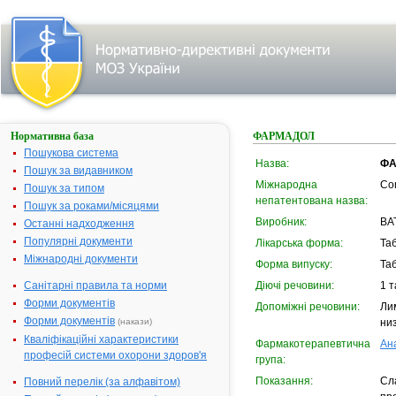
Нормативна база
ФАРМАДОЛ
Пошукова система
Назва:
ФА
Пошук за видавником
Міжнародна
Co
Пошук за типом
непатентована назва:
Пошук за роками/місяцями
Виробник:
ВАТ
Останні надходження
Популярні документи
Лікарська форма:
Та
Міжнародні документи
Форма випуску:
Та
Санітарні правила та норми
Діючі речовини:
1 т
Форми документів
Допоміжні речовини:
Ли
Форми документів
(накази)
ни
Кваліфікаційні характеристики
Фармакотерапевтична
Ан
професій системи охорони здоров'я
група:
Показання:
Сл
Повний перелік (за алфавітом)