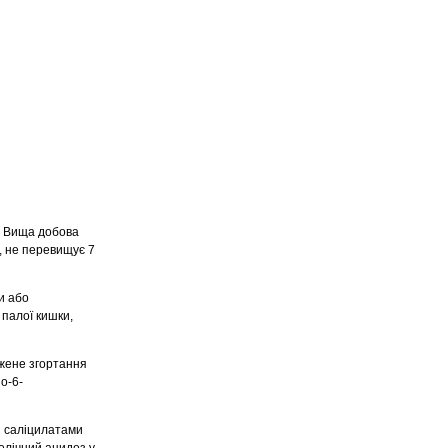
и. Вища добова
о, не перевищує 7
и або
 палої кишки,
ижене згортання
зо-6-
я саліцилатами