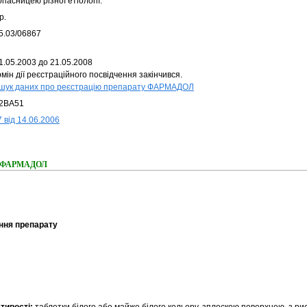
пасницею різної етіології.
р.
5.03/06867
1.05.2003 до 21.05.2008
мін дії реєстраційного посвідчення закінчився.
шук даних про реєстрацію препарату ФАРМАДОЛ
2BA51
 від 14.06.2006
ня ФАРМАДОЛ
ння препарату