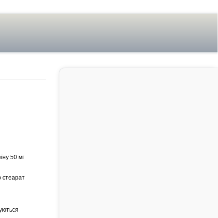
їну 50 мг
ю стеарат
уються