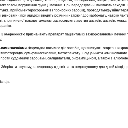
я свідомості (аж до коми), колапс, задишка, зневоднення, гіпертермія, метаб
алкалозом, порушення функції печінки. При передозуванні вживають заходів 
лунка, прийом ентеросорбентів і проносних засобів), проводятьінфузійну тера
рівноваги): при ацидозі вводять розчини натрію гідро карбонату, натрію лакт
, спричиненої парацетамолом, застосовують ацетил цистеїн, цистеїн, меркап
ерапію.
.
З обережністю призначають препарат пацієнтам із захворюваннями печінки т
у.
ькими засобами.
Фармадол посилює дію засобів, що знижують згортання крові
ртикостероїдів, сульфанілсечовини, метотрексату. Слід уникати комбінованог
 проти судомними засобами, саліцилатами, рифампіцином, а також з алкоголе
.
Зберігати в сухому, захищеному від світла та недоступному для дітей місці, 
ісяців.