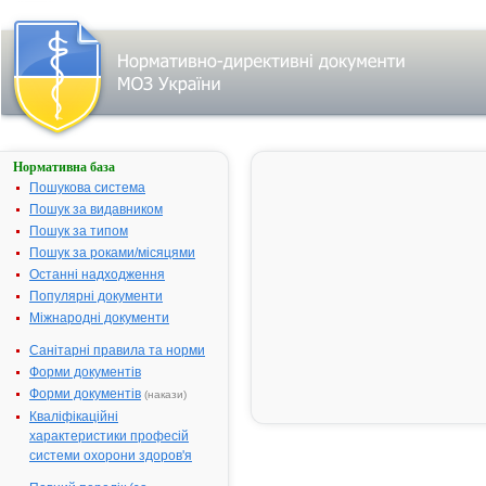
Нормативна база
АУГМЕНТИН
Пошукова система
Назва:
АУГМЕНТИ
Пошук за видавником
Міжнародна
Amoxicillin
Пошук за типом
непатентована назва:
potentiated b
Пошук за роками/місяцями
clavulanate
Останні надходження
Виробник:
"SmithKline
Популярні документи
Beecham
Міжнародні документи
Pharmaceutic
Санітарні правила та норми
Великобрит
Форми документів
Лікарська форма:
Порошок дл
Форми документів
(накази)
приготуванн
суспензії
Кваліфікаційні
характеристики професій
Форма випуску:
Порошок дл
системи охорони здоров'я
приготуванн
мл (228.5 мг