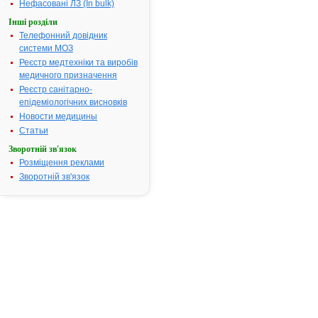
Термін придатності:
2р
Нефасовані ЛЗ (In bulk)
Номер реєстраційного
3467
Інші розділи
посвідчення:
Телефонний довідник
системи МОЗ
Термін дії посвідчення:
з 16.07.2003
16.07.2008
Реєстр медтехніки та виробів
Термін дії
медичного призначення
реєстраційн
Реєстр санітарно-
посвідчення
епідеміологічних висновків
закінчився.
Новости медицины
Пошук даних
Статьи
реєстрацію
Зворотній зв'язок
препарату
Розміщення реклами
АУГМЕНТИ
Зворотній зв'язок
АТ код:
J01CR02
Наказ МОЗ:
321 від
16.07.2003
Інструкція
для
застосування
АУГМЕНТИН