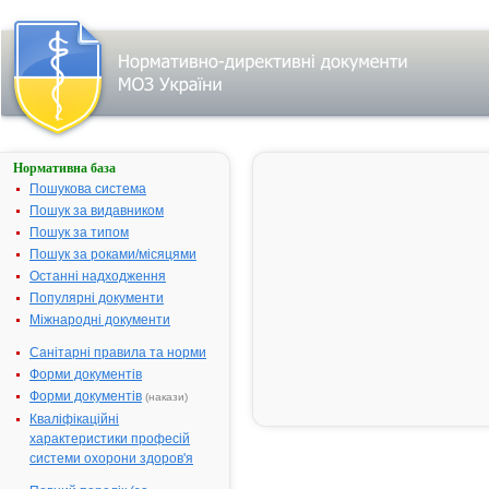
Нормативна база
АДРИБЛАСТИН
ШВИДКОРОЗЧИННИЙ
Пошукова система
Пошук за видавником
Назва:
АДРИБЛАС
Пошук за типом
ШВИДКОРО
Пошук за роками/місяцями
Міжнародна
Doxorubicin
Останні надходження
непатентована назва:
Популярні документи
Виробник:
Фармація Іта
Міжнародні документи
Італія - ком
Пфайзер, СШ
Санітарні правила та норми
Форми документів
Лікарська форма:
Порошок
Форми документів
(накази)
Форма випуску:
Порошок ліо
Кваліфікаційні
для приготу
характеристики професій
для інфузій 
системи охорони здоров'я
флаконах №
Діючі речовини:
1 флакон мі