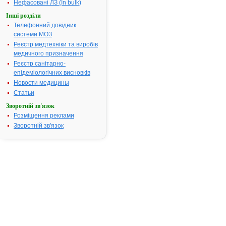
збільшенням
Нефасовані ЛЗ (In bulk)
лімфатичних 
Інші розділи
резекції пер
Телефонний довідник
молочної зал
системи МОЗ
ендометрія, 
Реєстр медтехніки та виробів
передміхуро
медичного призначення
легень, шлун
Реєстр санітарно-
щитоподібно
епідеміологічних висновків
несеміномат
яєчок, перех
Новости медицины
сечового міх
Статьи
гепатоцелюл
Зворотній зв'язок
Термін придатності:
4р.
Розміщення реклами
Номер реєстраційного
UA/4189/01/
Зворотній зв'язок
посвідчення:
Термін дії посвідчення:
з 27.02.2006
Термін дії р
посвідчення 
Пошук даних
реєстрацію 
АДРИБЛАС
ШВИДКОРО
АТ код:
L01DB01
Наказ МОЗ:
499 від 20.0