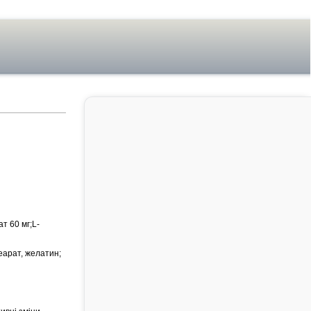
т 60 мг;L-
еарат, желатин;