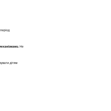
 період
механізмами.
Не
вувати дітям