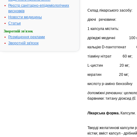
Реєстр санітарно-епідеміологічних
Склад лікарського засобу:
висновків
Новости медицины
діючі речовини:
Статьи
1 капсула містить:
Зворотній зв'язок
Розміщення реклами
дріжджі медичні 100 м
Зворотній зв'язок
кальцію D-пантотенат 6
тіаміну нітрат 60 мг;
L-цистин 20 мг;
кератин 20 мг;
кислоту р-аміно бензойну
допоміжні речовини:
целюлоз
барвники: титану діоксид (
Лікарська форма.
Капсули.
Тверді желатинові капсули 
кістки; вміст капсул - дріб