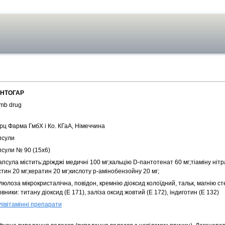
НТОГАР
mb drug
рц Фарма ГмбХ і Ко. КГаА, Німеччина
псули
псули № 90 (15х6)
апсула містить:дріжджі медичні 100 мг;кальцію D-пантотенат 60 мг;тіаміну нітра
тин 20 мг;кератин 20 мг;кислоту р-амінобензойну 20 мг;
юлоза мікрокристалічна, повідон, кремнію діоксид колоїдний, тальк, магнію ст
вники: титану діоксид (Е 171), заліза оксид жовтий (Е 172), індиготин (Е 132)
лівітамінні препарати