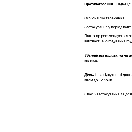
Протипоказання.
Підвищена
Особливі застереження.
Застосування у період вагіт
Пантогар рекомендується за
вагітності або годування гр
Здатність впливати на шв
впливає.
Діти.
Із-за відсутності дос
віком до 12 років.
Спосіб застосування та доз