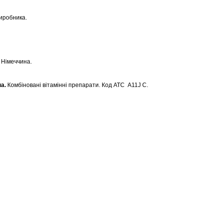
иробника.
 Німеччина.
па.
Комбіновані вітамінні препарати. Код ATC A11J C.