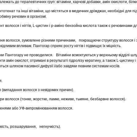
лежать до терапевтичних груп: вітаміни, харчові добавки, амін окислоти, білки
антотенат та інші вітаміни, що містяться в медичних дріжджах, необхідні для п
бміну речовин в організмі.
т волосся і нігтів, L-цистин і p-аміно бензойна кислота також є речовинами д
я волосся, зумовлене різними причинами, покращуючи структуру волосся і 
кідливим впливам. Пантогар сприяє росту нігтів і підвищує їх міцність.
и Пантогару не проводилися. Вітаміни всмоктуються у верхньому відділі шл
и амін окислот, отримані в результаті гідролізу кератину, а також L-цистину і
ться шляхом пасивної дифузії і/або завдяки певним системам носіїв.
я.
(випадання волосся з невідомих причин).
ри волосся (тонке, жорстке, ламке, неживе, тьмяне, безбарвне волосся).
енями або УФ-випромінюванням волосся.
кість, розшарування, негнучкість).