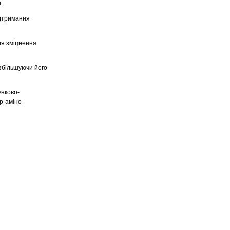
.
ідтримання
ля зміцнення
збільшуючи його
унково-
 p-аміно