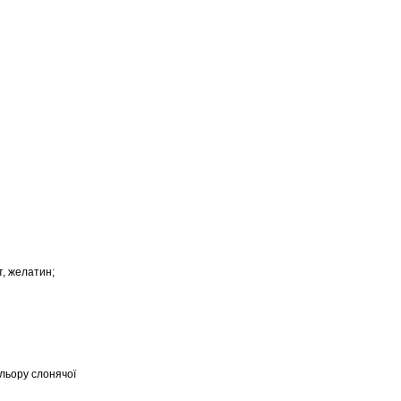
т, желатин;
льору слонячої