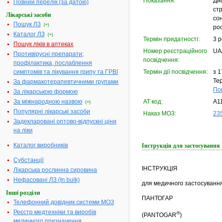
Показання:
Ди
Повний перелік (за датою)
стр
Лікарські засоби
со
Пошук ЛЗ
(+)
рос
Каталог ЛЗ
(+)
Термін придатності:
3 р
Пошук ліків в аптеках
Номер реєстраційного
UA
Противірусні препарати;
посвідчення:
профілактика, послаблення
симптомів та лікування грипу та ГРВІ
Термін дії посвідчення:
з 1
Тер
За фармакотерапевтичними групами
По
За лікарською формою
За міжнародною назвою
АТ код:
A1
(+)
Популярні лікарські засоби
Наказ МОЗ:
235
Задекларовані оптово-відпускні ціни
на ліки
Каталог виробників
Інструкція для застосуван
Субстанції
ІНСТРУКЦІЯ
Лікарська рослинна сировина
Нефасовані ЛЗ (In bulk)
для медичного застосуван
Інші розділи
ПАНТОГАР
Телефонний довідник системи МОЗ
Реєстр медтехніки та виробів
®
(PANTOGAR
)
медичного призначення