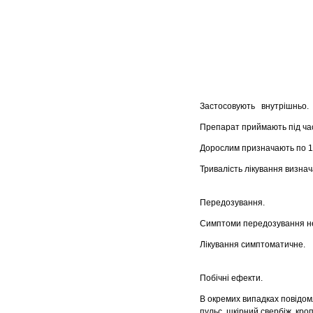
Застосовують внутрішньо.
Препарат приймають під час
Дорослим призначають по 1 к
Тривалість лікування визнач
Передозування.
Симптоми передозування не
Лікування симптоматичне.
Побічні ефекти.
В окремих випадках повідом
пульс, шкірний свербіж, кроп