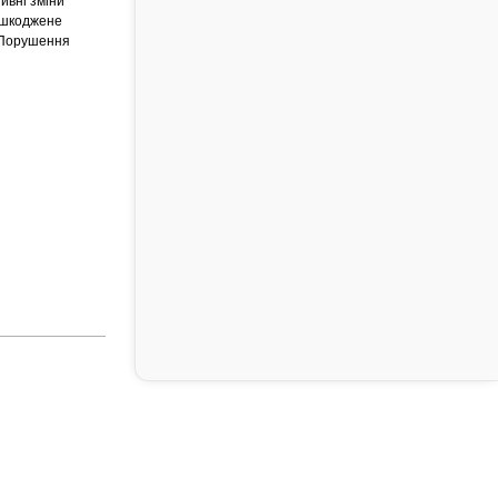
ивні зміни
 Ушкоджене
 Порушення