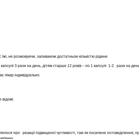
 їжі, не розжовуючи, запиваючи достатньою кількістю рідини.
апсулі 3 рази на день, дітям старше 12 років – по 1 капсулі 1-2 рази на день
ає лікар індивідуально.
 відомі.
лялося про реакції підвищеної чутливості, такі як посилене потовиділення, 
ив'янка.