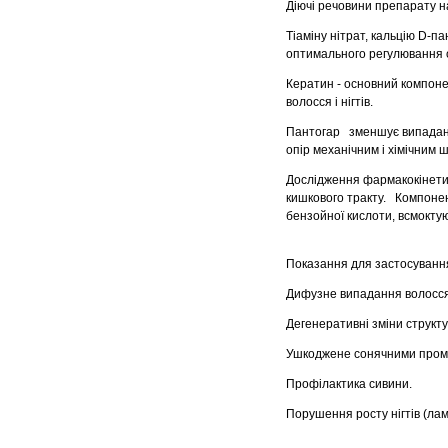
Діючі речовини препарату на
Тіаміну нітрат, кальцію D-п
оптимального регулювання о
Кератин - основний компонен
волосся і нігтів.
Пантогар зменшує випаданн
опір механічним і хімічним ш
Дослідження фармакокінетик
кишкового тракту. Компонент
бензойної кислоти, всмоктую
Показання для застосуванн
Дифузне випадання волосся 
Дегенеративні зміни структу
Ушкоджене сонячними пром
Профілактика сивини.
Порушення росту нігтів (лам