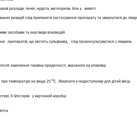
ові розлади: печія, нудота, метеоризм, біль у животі.
ажаних реакцій слід припинити застосування препарату та звернутися до лікар
ими засобами та інші види взаємодій.
ні препаратів, що містять сульфамід, слід проконсультуватися з лікарем.
ісля закінчення терміну придатності, вказаного на упаковці.
0
 при температурі не вище 25
С. Зберігати у недоступному для дітей місці.
стері, 6 блістерів у картонній коробці.
епта.