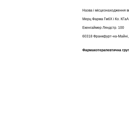
Назва і місцезнаходження в
Мерц Фарма ГмбХ і Ко. КГаА
Екенгаймер Ляндстр. 100
60318 Франкфурт-на-Майні,
Фармакотерапевтична гру