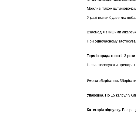
Можливі також шлунково-кишк
У разі появи будь-яких неб
Взаємодія з іншими лікарськ
При одночасному застосуван
Термін придатності.
3 роки.
Не застосовувати препарат п
Умови зберігання.
Зберігати
Упаковка.
По 15 капсул у блі
Категорія відпуску.
Без рец