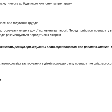
 чутливість до будь-якого компонента препарату.
ності або годування груддю.
стосовувати лише з другої половини вагітності. Перед прийомом препарату в
уддю рекомендується порадитися з лікарем.
идкість реакції при керуванні авто транспортом або роботі з іншими 
татнього досвіду застосування у дітей молодшого віку препарат не слід застосо
и.