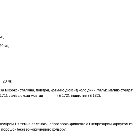
г;
0 мг;
 20 мг;
а мікрокристалічна, повідон, кремнію діоксид колоїдний, тальк, магнію стеара
Е 171), заліза оксид жовтий (Е 172), індиготин (Е 132).
розміром 1 з темно-зеленою непрозорою кришечкою і непрозорим корпусом ко
ний порошок бежево-коричневого кольору.