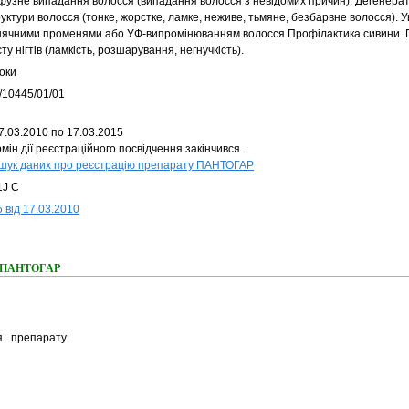
фузне випадання волосся (випадання волосся з невідомих причин). Дегенерат
уктури волосся (тонке, жорстке, ламке, неживе, тьмяне, безбарвне волосся).
нячними променями або УФ-випромінюванням волосся.Профілактика сивини.
ту нігтів (ламкість, розшарування, негнучкість).
оки
/10445/01/01
7.03.2010 по 17.03.2015
мін дії реєстраційного посвідчення закінчився.
шук даних про реєстрацію препарату ПАНТОГАР
1J C
 від 17.03.2010
ня ПАНТОГАР
ня препарату