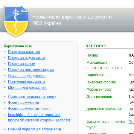
Нормативна база
ПАНТОГАР
Пошукова система
Назва:
ПА
Пошук за видавником
Міжнародна
Co
Пошук за типом
непатентована назва:
Пошук за роками/місяцями
Виробник:
Ме
Останні надходження
Популярні документи
Лікарська форма:
Ка
Міжнародні документи
Форма випуску:
Ка
Санітарні правила та норми
Діючі речовини:
1 к
цис
Форми документів
Форми документів
(накази)
Допоміжні речовини:
Цел
бар
Кваліфікаційні характеристики
професій системи охорони здоров'я
Фармакотерапевтична
По
група:
Повний перелік (за алфавітом)