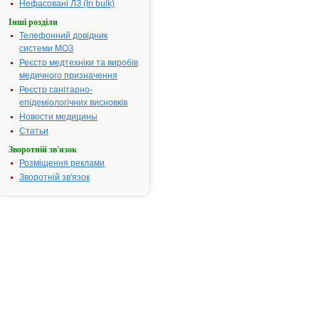
ідіопатичног
Нефасовані ЛЗ (In bulk)
синдрому
Інші розділи
неспокійних н
Телефонний довідник
Термін придатності:
3р.
системи МОЗ
Номер реєстраційного
UA/3432/01/
Реєстр медтехніки та виробів
посвідчення:
медичного призначення
Реєстр санітарно-
Термін дії посвідчення:
з 30.07.2010
епідеміологічних висновків
30.07.2015
Новости медицины
Термін дії
реєстраційн
Статьи
посвідчення
Зворотній зв'язок
закінчився.
Розміщення реклами
Пошук дани
Зворотній зв'язок
про реєстра
препарату
МІРАПЕКС
АТ код:
N04BC05
Наказ МОЗ:
643 від
30.07.2010
Інструкція
для