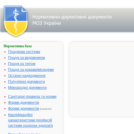
Нормативна база
МІРАПЕКС
Пошукова система
Назва:
МІРАПЕКС
Пошук за видавником
Міжнародна
Pramipexole
Пошук за типом
непатентована назва:
Пошук за роками/місяцями
Виробник:
Берінгер
Останні надходження
Інгельхайм
Популярні документи
Фарма ГмбХ 
Міжнародні документи
Ко. КГ,
Санітарні правила та норми
Нiмеччина
Форми документів
Лікарська форма:
Таблетки
Форми документів
(накази)
Форма випуску:
Таблетки по 
Кваліфікаційні
мг № 10х3 у
характеристики професій
блістерах
системи охорони здоров'я
Діючі речовини:
1 таблетка