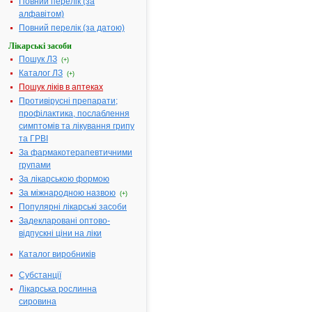
містить:
Повний перелік (за
праміпексол
алфавітом)
дигідрохлор
Повний перелік (за датою)
моногідрату
Лікарські засоби
мг
Пошук ЛЗ
(+)
Допоміжні речовини:
Маніт (Е 421
Каталог ЛЗ
(+)
крохмаль
Пошук ліків в аптеках
кукурудзяни
Противірусні препарати;
кремнію діо
профілактика, послаблення
колоїдний
симптомів та лікування грипу
безводний,
та ГРВІ
повідон, маг
За фармакотерапевтичними
стеарат.
групами
Фармакотерапевтична
Засоби для
За лікарською формою
група:
лікування
За міжнародною назвою
(+)
паркінсоніз
Популярні лікарські засоби
Показання:
Ідіопатична
Задекларовані оптово-
хвороба
відпускні ціни на ліки
Паркінсона (
монотерапі
Каталог виробників
або у комбін
Субстанції
з леводопою
Лікарська рослинна
Симптомати
сировина
лікування