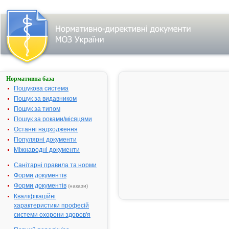
Нормативна база
КЛІОН-
Д 100
Пошукова система
Пошук за видавником
Назва:
КЛІОН-Д 10
Пошук за типом
Міжнародна
Comb drug
Пошук за роками/місяцями
непатентована назва:
Останні надходження
Виробник:
"Richter Ged
Популярні документи
Ltd", Угорщи
Міжнародні документи
Лікарська форма:
Таблетки
Санітарні правила та норми
Форма випуску:
Таблетки
Форми документів
вагінальні №
Форми документів
(накази)
Діючі речовини:
1 таблетка
Кваліфікаційні
містить:
характеристики професій
метронідазо
системи охорони здоров'я
- 100.0 мг,
міконазолу -