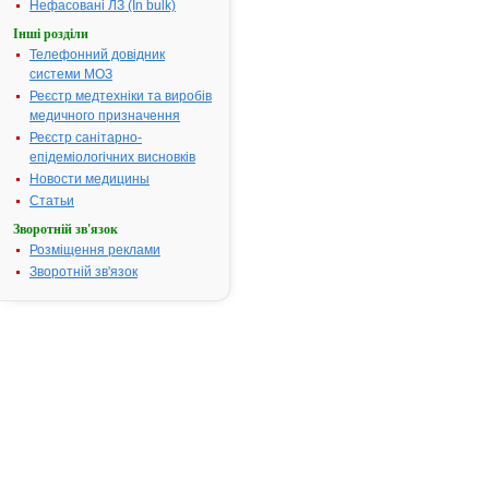
інфекційних
Нефасовані ЛЗ (In bulk)
захворюван
Інші розділи
піхви,
Телефонний довідник
спричинені
системи МОЗ
трихомонад
Реєстр медтехніки та виробів
та/або
медичного призначення
кандидами.
Реєстр санітарно-
Термін придатності:
5р.
епідеміологічних висновків
Номер реєстраційного
UA/3319/01/
Новости медицины
посвідчення:
Статьи
Термін дії посвідчення:
з 24.06.2005
Зворотній зв'язок
24.06.2010
Розміщення реклами
Термін дії
Зворотній зв'язок
реєстраційн
посвідчення
закінчився.
Пошук дани
про реєстра
препарату
КЛІОН-Д 100
АТ код:
J01XD01
Наказ МОЗ:
305 від
24.06.2005