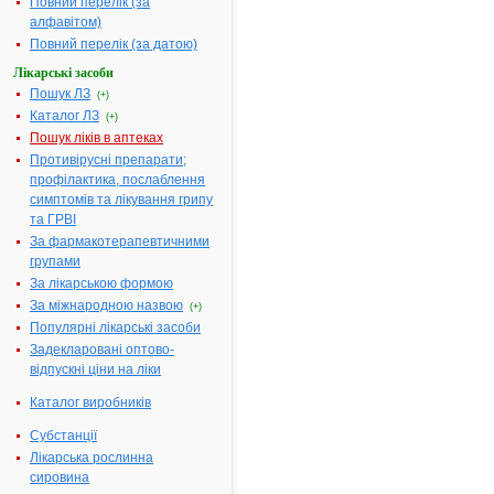
Повний перелік (за
100.0 мг
алфавітом)
Повний перелік (за датою)
Допоміжні речовини:
Натрію
лаурилсульф
Лікарські засоби
кремнію діо
Пошук ЛЗ
(+)
колоїдний
Каталог ЛЗ
(+)
безводний,
Пошук ліків в аптеках
магнію стеар
Противірусні препарати;
повідон, нат
профілактика, послаблення
гідрокарбона
симптомів та лікування грипу
кислота вин
та ГРВІ
натрію
За фармакотерапевтичними
крохмалю
групами
гліколят (тип
кросповідон,
За лікарською формою
гіпромелоза
За міжнародною назвою
(+)
лактози
Популярні лікарські засоби
моногідрат
Задекларовані оптово-
Фармакотерапевтична
Препарати 
відпускні ціни на ліки
група:
лікування
Каталог виробників
протозойни
інфекцій
Субстанції
Показання:
Місцеве
Лікарська рослинна
лікування
сировина