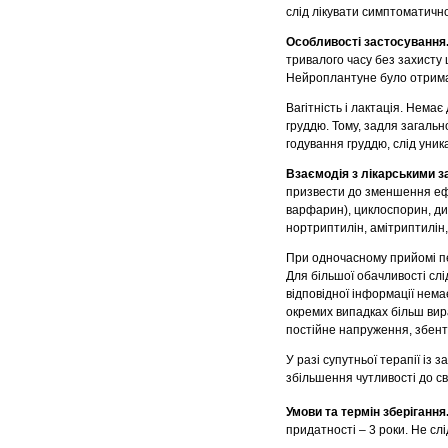
слід лікувати симптоматично
Особливості застосування
тривалого часу без захисту 
Нейроплантуне було отрима
Вагітність і лактація. Нема
груддю. Тому, задля загальн
годування груддю, слід уник
Взаємодія з лікарськими 
призвести до зменшення ефе
варфарин), циклоспорин, диг
нортриптилін, амітриптилін,
При одночасному прийомі пе
Для більшої обачливості сл
відповідної інформації нем
окремих випадках більш вира
постійне напруження, збент
У разі супутньої терапії із
збільшення чутливості до св
Умови та термін зберігання
придатності – 3 роки. Не сл