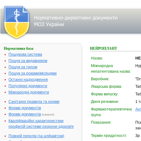
Нормативна база
НЕЙРОПЛАНТ
Пошукова система
Назва:
НЕ
Пошук за видавником
Міжнародна
Hyp
Пошук за типом
непатентована назва:
Пошук за роками/місяцями
Виробник:
"D
Останні надходження
Популярні документи
Лікарська форма:
Та
Міжнародні документи
Форма випуску:
Таб
Санітарні правила та норми
Діючі речовини:
1 т
Форми документів
Фармакотерапевтична
Ан
Форми документів
(накази)
група:
Кваліфікаційні характеристики
Показання:
Пси
професій системи охорони здоров'я
за
Термін придатності:
3р
Повний перелік (за алфавітом)