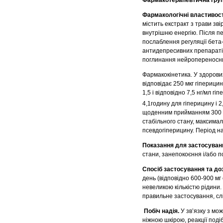
Фармакологічні властивост
містить екстракт з трави зв
внутрішню енергію. Після пе
послаблення регуляції бета-
антидепресивних препаратів
поглинання нейропереносник
Фармакокінетика. У здорови
відповідає 250 мкг гіперици
1,5 і відповідно 7,5 нг/мл гі
4,1годину для гіперицину і 
щоденним прийманням 300 мг 
стабільного стану, максимал
псевдогіперицину. Період на
Показання для застосуван
стани, занепокоєння і/або 
Спосіб застосування та до
день (відповідно 600-900 мг
невеликою кількістю рідини
правильне застосування, сл
Побіч надія.
У зв’язку з м
ніжною шкірою, реакції подіб