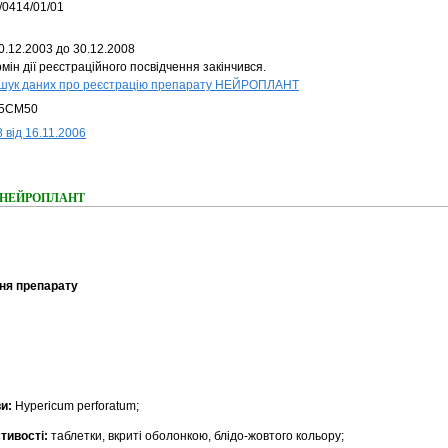
/0414/01/01
0.12.2003 до 30.12.2008
мін дії реєстраційного посвідчення закінчився.
шук даних про реєстрацію препарату НЕЙРОПЛАНТ
5CM50
 від 16.11.2006
ння НЕЙРОПЛАНТ
ня препарату
ви:
Hypericum perforatum;
тивості:
таблетки, вкриті оболонкою, блідо-жовтого кольору;