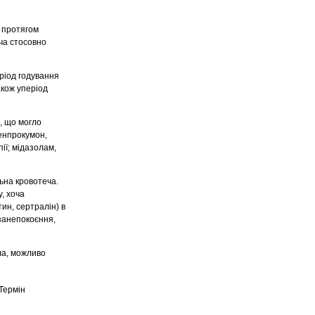
в протягом
оча стосовно
еріод годування
акож уперіод
, що могло
енпрокумон,
ії; мідазолам,
ьна кровотеча.
, хоча
ин, сертралін) в
 занепокоєння,
тла, можливо
 Термін