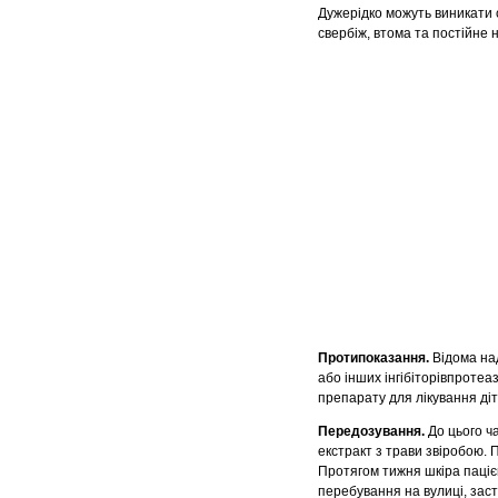
Дужерідко можуть виникати с
свербіж, втома та постійне
Протипоказання.
Відома на
або інших інгібіторівпротеа
препарату для лікування діте
Передозування.
До цього ч
екстракт з трави звіробою. 
Протягом тижня шкіра паціє
перебування на вулиці, заст