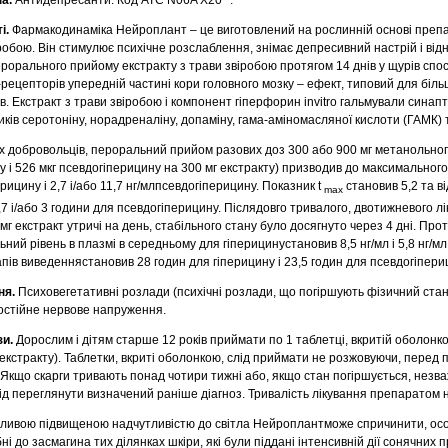
і.
Фармакодинаміка Нейроплант – це виготовлений на рослинній основі препа
іробою. Він стимулює психічне розслаблення, знімає депресивний настрій і ві
рорального прийому екстракту з трави звіробою протягом 14 днів у щурів спо
рецепторів упередній частині кори головного мозку – ефект, типовий для біль
. Екстракт з трави звіробою і компонент гіперфорин invitro гальмували сина
ів серотоніну, норадреналіну, допаміну, гама-аміномасляної кислоти (ГАМК) т
х добровольців, пероральний прийом разових доз 300 або 900 мг метанольног
ну і 526 мкг псевдогіперицину на 300 мг екстракту) призводив до максимального
перицину і 2,7 і/або 11,7 нг/млпсевдогіперицину. Показник t
становив 5,2 та в
max
2,7 і/або 3 години для псевдогіперицину. Післядовго тривалого, двотижневого лі
екстракт утричі на день, стабільного стану було досягнуто через 4 дні. Про
ьний рівень в плазмі в середньому для гіперицинустановив 8,5 нг/мл і 5,8 нг/мл
пів виведеннястановив 28 годин для гіперицину і 23,5 годин для псевдогіпери
ня.
Психовегетативні розлади (психічні розлади, що погіршують фізичний стан
постійне нервове напруження.
зи.
Дорослим і дітям старше 12 років приймати по 1 таблетці, вкритій оболонк
 екстракту). Таблетки, вкриті оболонкою, слід приймати не розжовуючи, перед п
. Якщо скарги тривають понад чотири тижні або, якщо стан погіршується, незв
ід переглянути визначений раніше діагноз. Тривалість лікування препаратом
ожливою підвищеною надчутливістю до світла Нейроплантможе спричинити, ос
ні до засмагина тих ділянках шкіри, які були піддані інтенсивній дії сонячних 