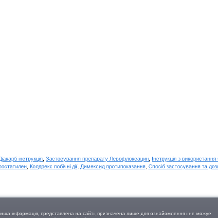
Діакарб інструкція
,
Застосування препарату Левофлоксацин
,
Інструкція з використанн
ростатилен
,
Колдрекс побічні дії
,
Димексид протипоказання
,
Спосіб застосування та доз
а інша інформація, представлена на сайті, призначена лише для ознайомлення і не можуе