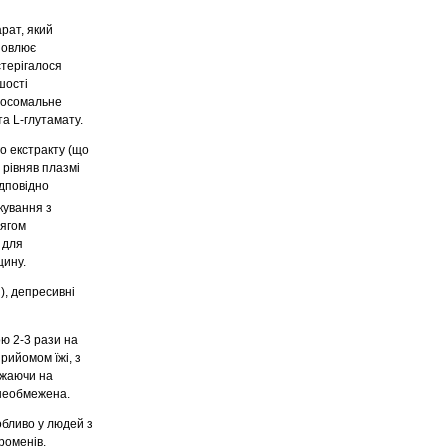
рат, який
дновлює
стерігалося
шості
птосомальне
а L-глутамату.
о екстракту (що
 рівняв плазмі
ідповідно
кування з
тягом
 для
цину.
), депресивні
ою 2-3 рази на
рийомом їжі, з
ажаючи на
 необмежена.
обливо у людей з
променів.