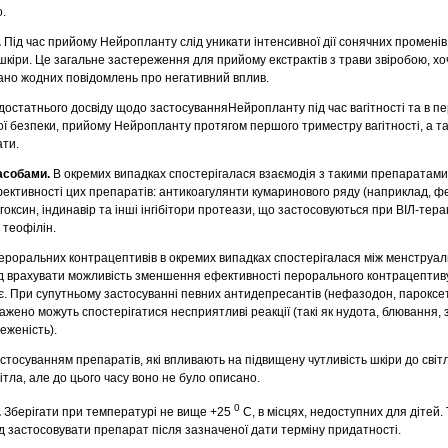
.
.
Під час прийому Нейропланту слід уникати інтенсивної дії сонячних промені
шкіри. Це загальне застереження для прийому екстрактів з трави звіробою, х
но жодних повідомлень про негативний вплив.
є достатнього досвіду щодо застосуванняНейропланту під час вагітності та в п
ої безпеки, прийому Нейропланту протягом першого триместру вагітності, а т
ати.
засобами.
В окремих випадках спостерігалася взаємодія з такими препаратами
ктивності цих препаратів: антикоагулянти кумаринового ряду (наприклад, ф
оксин, індинавір та інші інгібітори протеази, що застосовуються при ВІЛ-терап
 теофілін.
роральних контрацептивів в окремих випадках спостерігалася між менструал
ід врахувати можливість зменшення ефективності перорального контрацептиву
ає. При супутньому застосуванні певних антидепресантів (нефазодон, пароксет
жено можуть спостерігатися несприятливі реакції (такі як нудота, блювання,
еженість).
 застосуванням препаратів, які впливають на підвищену чутливість шкіри до сві
ітла, але до цього часу воно не було описано.
0
.
Зберігати при температурі не вище +25
С, в місцях, недоступних для дітей.
ід застосовувати препарат після зазначеної дати терміну придатності.