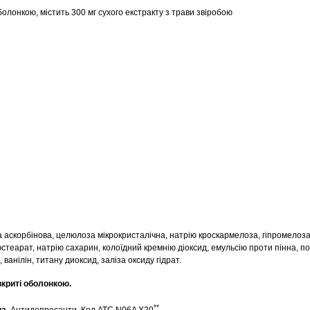
болонкою, містить 300 мг сухого екстракту з трави звіробою
а аскорбінова, целюлоза мікрокристалічна, натрію кроскармелоза, гіпромелоза
юстеарат, натрію сахарин, колоїдний кремнію діоксид, емульсію проти пінна, 
ванілін, титану диоксид, заліза оксиду гідрат.
вкриті оболонкою.
**
па.
Антидепресанти. Код АТС N06A X20
.