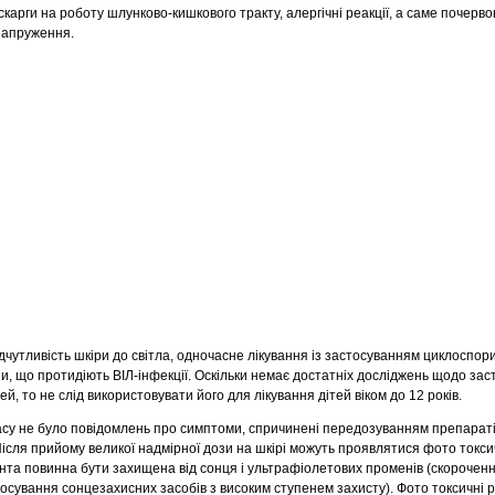
карги на роботу шлунково-кишкового тракту, алергічні реакції, а саме почерво
 напруження.
дчутливість шкіри до світла, одночасне лікування із застосуванням циклоспори
зи, що протидіють ВІЛ-інфекції. Оскільки немає достатніх досліджень щодо за
й, то не слід використовувати його для лікування дітей віком до 12 років.
асу не було повідомлень про симптоми, спричинені передозуванням препаратів
Після прийому великої надмірної дози на шкірі можуть проявлятися фото токс
нта повинна бути захищена від сонця і ультрафіолетових променів (скороченн
осування сонцезахисних засобів з високим ступенем захисту). Фото токсичні р