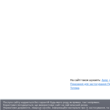
На сайті також шукають:
Анре
,
Показання для застосування П
Тотема
Послуги сайту надаються без гарантій будь-якого роду як прямих, так і непрямих.
Користувач погоджується, що використовує сайт на свій власний ризик.
Нормативні документи, лікарські засоби, інформаційні матеріали про їх застосування, т