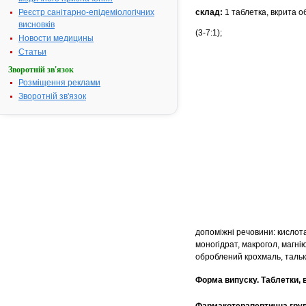
Реєстр санітарно-епідеміологічних
склад:
1 таблетка, вкрита о
висновків
(3-7:1);
Новости медицины
Статьи
Зворотній зв'язок
Розміщення реклами
Зворотній зв'язок
допоміжні речовини: кислот
моногідрат, макрогол, магні
оброблений крохмаль, тальк, 
Форма випуску.
Таблетки, 
Фармакотерапевтична гру