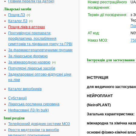
Повний перелік (за датою)
Номер реєстраційного
UA
посвідчення:
Лікарські засоби
Пошук ЛЗ
Термін дії посвідчення:
з 3
(+)
Тер
Каталог ЛЗ
(+)
По
Пошук ліків в аптеках
Противірусні препарати;
АТ код:
N0
профілактика, послаблення
Наказ МОЗ:
758
симптомів та лікування грипу та ГРВІ
За фармакотерапевтичними групами
За лікарською формою
Інструкція для застосува
За міжнародною назвою
(+)
Популярні лікарські засоби
Задекларовані оптово-відпускні ціни
ІНСТРУКЦІЯ
на ліки
для медичного застосуван
Каталог виробників
НЕЙРОПЛАНТ
Субстанції
Лікарська рослинна сировина
(NeiroPLANT)
Нефасовані ЛЗ (In bulk)
Загальна характеристика:
Інші розділи
міжнародна та хімічна наз
Телефонний довідник системи МОЗ
Реєстр медтехніки та виробів
основні фізико-хімічні влас
медичного призначення