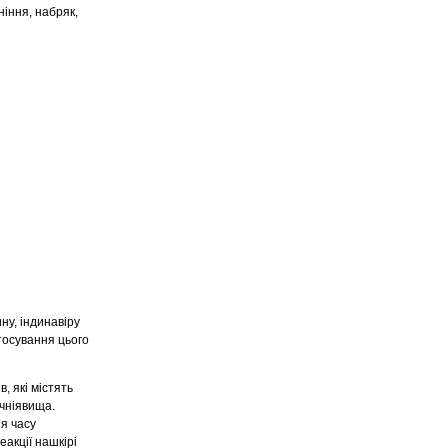
ніння, набряк,
ну, індинавіру
стосування цього
, які містять
ичніявища.
я часу
еакції нашкірі