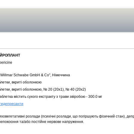
ЙРОПЛАНТ
ericine
r.Willmar Schwabe GmbH & Co", Німеччина
блетки, вкриті оболонкою
летки, вкриті оболонкою, № 20 (20х1), № 40 (20х2)
аблетка містить сухого екстракту з трави звіробою - 300.0 мг
тидепресанти
ховегетативні розлади (психічні розлади, що погіршують фізичний стан), деп
непокоєння та/або постійне нервове напруження.