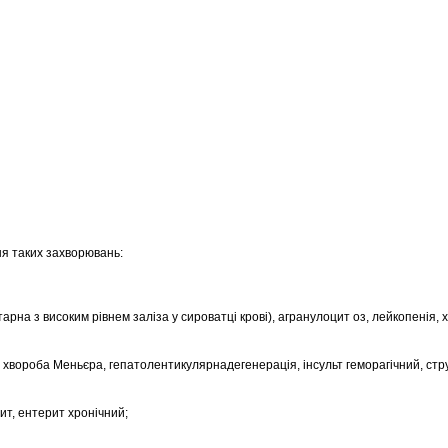
ня таких захворювань:
тарна з високим рівнем заліза у сироватці крові), агранулоцит оз, лейкопенія, 
 хвороба Меньєра, гепатолентикулярнадегенерація, інсульт геморагічний, стру
ит, ентерит хронічний;