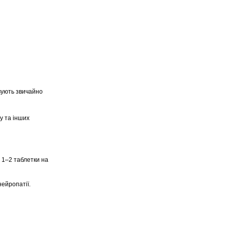
ують звичайно
ду та інших
о 1–2 таблетки на
ейропатії.