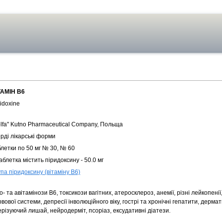
ТАМІН В6
idoxine
olfa" Kutno Pharmaceutical Company, Польща
рді лікарські форми
блетки по 50 мг № 30, № 60
аблетка містить піридоксину - 50.0 мг
па піридоксину (вітаміну В6)
о- та авітамінози В6, токсикози вагітних, атеросклероз, анемії, різні лейкопені
вової системи, депресії інволюційного віку, гострі та хронічні гепатити, дермат
різуючий лишай, нейродерміт, псоріаз, ексудативні діатези.