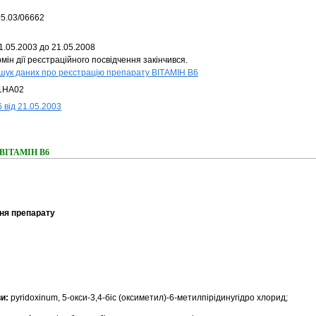
05.03/06662
1.05.2003 до 21.05.2008
мін дії реєстраційного посвідчення закінчився.
шук даних про реєстрацію препарату ВІТАМІН В6
1HA02
 від 21.05.2003
я ВІТАМІН В6
ня препарату
ви:
pyridoxinum,
5-окси-3,4-біс (оксиметил)-6-метилпірідинугідро хлорид;