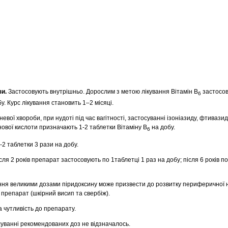
зи.
Застосовують внутрішньо. Дорослим з метою лікування Вітамін В
застосов
6
у. Курс лікування становить 1–2 місяці.
евої хвороби, при нудоті під час вагітності, застосуванні ізоніазиду, фтивази
нової кислоти призначають 1-2 таблетки Вітаміну В
на добу.
6
2 таблетки 3 рази на добу.
сля 2 років препарат застосовують по 1таблетці 1 раз на добу; після 6 років п
ння великими дозами піридоксину може призвести до розвитку периферичної н
а препарат (шкірний висип та свербіж).
 чутливість до препарату.
уванні рекомендованих доз не відзначалось.