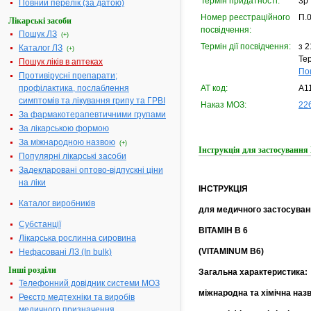
Термін придатності:
3р
Повний перелік (за датою)
Номер реєстраційного
П.
Лікарські засоби
посвідчення:
Пошук ЛЗ
(+)
Термін дії посвідчення:
з 2
Каталог ЛЗ
(+)
Тер
Пошук ліків в аптеках
По
Противірусні препарати;
профілактика, послаблення
АТ код:
A1
симптомів та лікування грипу та ГРВІ
Наказ МОЗ:
226
За фармакотерапевтичними групами
За лікарською формою
За міжнародною назвою
(+)
Інструкція для застосуванн
Популярні лікарські засоби
Задекларовані оптово-відпускні ціни
на ліки
ІНСТРУКЦІЯ
Каталог виробників
для медичного застосуван
Субстанції
ВІТАМІН В 6
Лікарська рослинна сировина
(VITAMINUM B6)
Нефасовані ЛЗ (In bulk)
Інші розділи
Загальна характеристика:
Телефонний довідник системи МОЗ
міжнародна та хімічна наз
Реєстр медтехніки та виробів
медичного призначення