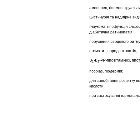
аменорея, гіпоменструальний
цистинурія та надмірне виді
глаукома, гіпофункція сльозо
діабетична ретинопатія;
порушення серцевого ритму
стоматит, пародонтопатія;
В
-В
-РР-гіповітаміноз, гіпо
1
2
псоріаз, піодермія;
для запобігання розвитку не
кислоти;
при застосуванні гормональ