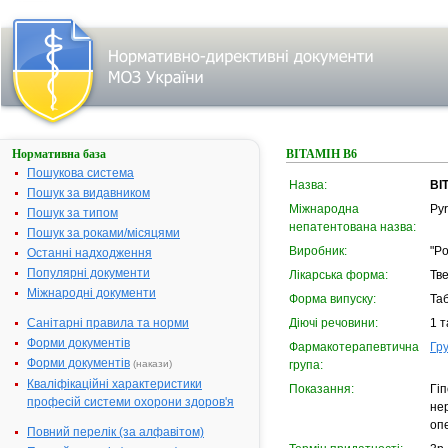
Нормативна база
ВІТАМІН В6
Пошукова система
Назва:
ВІ
Пошук за видавником
Міжнародна
Pyr
Пошук за типом
непатентована назва:
Пошук за роками/місяцями
Виробник:
"P
Останні надходження
Популярні документи
Лікарська форма:
Тве
Міжнародні документи
Форма випуску:
Та
Санітарні правила та норми
Діючі речовини:
1 т
Форми документів
Фармакотерапевтична
Гру
Форми документів
(накази)
група:
Кваліфікаційні характеристики
Показання:
Гіп
професій системи охорони здоров'я
нер
опе
Повний перелік (за алфавітом)