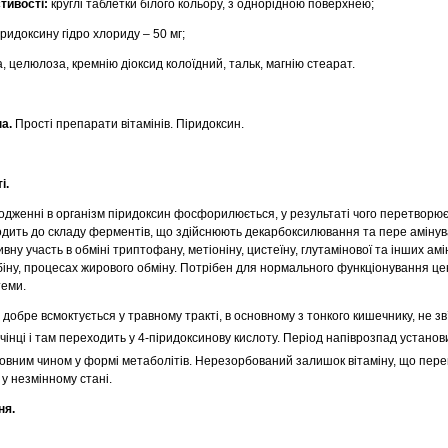
тивості:
круглі таблетки білого кольору, з однорідною поверхнею;
іридоксину гідро хлориду – 50 мг;
, целюлоза, кремнію діоксид колоїдний, тальк, магнію стеарат.
па.
Прості препарати вітамінів. Піридоксин.
і.
дженні в організм піридоксин фосфорилюється, у результаті чого перетворює
дить до складу ферментів, що здійснюють декарбоксилювання та пере амінув
ну участь в обміні триптофану, метіоніну, цистеїну, глутамінової та інших амі
обіну, процесах жирового обміну. Потрібен для нормального функціонування це
теми.
добре всмоктується у травному тракті, в основному з тонкого кишечнику, не зв
чінці і там переходить у 4-піридоксинову кислоту. Період напіврозпад установи
оловним чином у формі метаболітів. Нерезорбований залишок вітаміну, що пер
у незмінному стані.
ня.