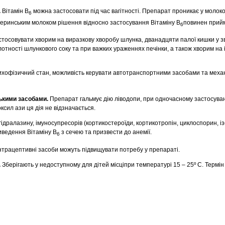
.
Вітамін В
можна застосовати під час вагітності. Препарат проникає у молоко
6
еринським молоком рішення відносно застосування Вітаміну В
повинен прийм
6
тосовувати хворим на виразкову хворобу шлунка, дванадцяти палої кишки у зв
тності шлункового соку та при важких ураженнях печінки, а також хворим на 
ихофізичний стан, можливість керувати автотранспортними засобами та меха
ськими засобами.
Препарат гальмує дію ліводопи, при одночасному застосуванн
сил ази ця дія не відзначається.
ідралазину, імуносупресорів (кортикостероїди, кортикотропін, циклоспорин, із
иведення Вітаміну В
з сечею та призвести до анемії.
6
нтрацептивні засоби можуть підвищувати потребу у препараті.
.
Зберігають у недоступному для дітей місціпри температурі 15 – 25º С. Термін