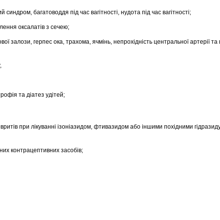
 синдром, багатоводдя під час вагітності, нудота під час вагітності;
лення оксалатів з сечею;
вої залози, герпес ока, трахома, ячмінь, непрохідність центральної артерії та в
,
трофія та діатез удітей;
вритів при лікуванні ізоніазидом, фтивазидом або іншими похідними гідразиду
них контрацептивних засобів;