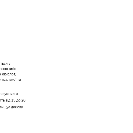
ться у
ання амін
н окислот,
нтральної та
’язується з
ть від 15 до 20
евищує добову