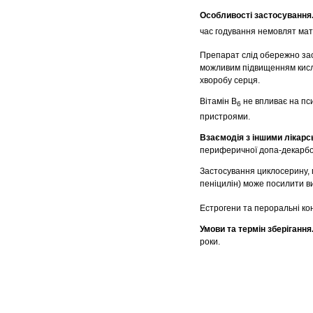
Особливості застосування
час годування немовлят мат
Препарат слід обережно зас
можливим підвищенням кисло
хворобу серця.
Вітамін В
не впливає на пс
6
пристроями.
Взаємодія з іншими лікар
периферичної допа-декарбок
Застосування циклосерину, г
пеніцилін) може посилити в
Естрогени та пероральні ко
Умови та термін зберігання
роки.