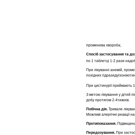
променева хвороба;
Спосіб застосування та до
по 1 таблетці 1-2 рази надоб
При лікуванні анемій, промен
похідних гідразидуізонікоти
При цистинурії приймають 1-
З метою лікування у дітей пі
добу протягом 2-4тижнів.
Побічна дія.
Тривале лікува
Можливі алергічні реакції н
Протипоказання.
Підвищена
Передозування.
При застос