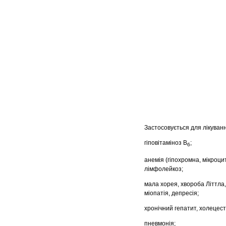
Застосовується для лікуван
гіповітаміноз В
;
6
анемія (гіпохромна, мікроци
лімфолейкоз;
мала хорея, хвороба Літтла,
міопатія, депресія;
хронічний гепатит, холецест
пневмонія;