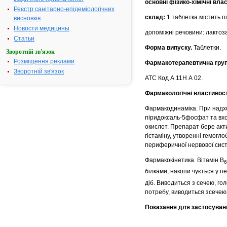
основні фізико-хімічні влас
Реєстр санітарно-епідеміологічних
склад:
1 таблетка містить
п
висновків
Новости медицины
допоміжні речовини: лактоза
Статьи
Форма випуску.
Таблетки.
Зворотній зв'язок
Розміщення реклами
Фармакотерапевтична гру
Зворотній зв'язок
АТС Код А 11Н А 02.
Фармакологічні властивост
Фармакодинаміка. При надхо
піридоксаль-5фосфат та вхо
окислот. Препарат бере актив
гістаміну, утворенні гемогл
периферичної нервової сис
Фармакокінетика. Вітамін В
6
білками,
накопи чується у пе
діб. Виводиться з сечею, г
потребу, виводиться зсечею 
Показання для застосуван