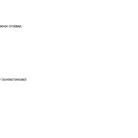
ени сітківки,
 ізонікотинової