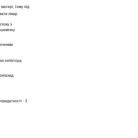
 матері, тому під
ати лікар.
’язку з
ішемічну
нічними
і інгібітора
оніазид,
 придатності - 3