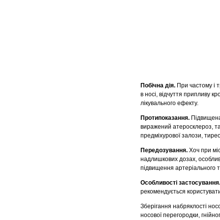
Побічна дія.
При частому і 
в носі, відчуття припливу 
лікувального ефекту.
Протипоказання.
Підвищена 
виражений атеросклероз, та
предміхурової залози, тирео
Передозування.
Хоч при мі
надлишкових дозах, особлив
підвищення артеріального т
Особливості застосування
рекомендується користувати
Зберігання набряклості нос
носової перегородки, гнійног