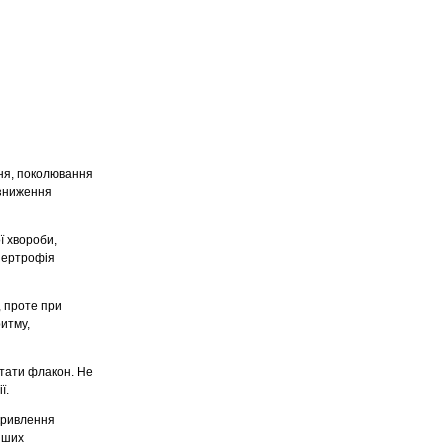
ння, поколювання
 зниження
ї хвороби,
іпертрофія
, проте при
итму,
ртати флакон. Не
ї.
скривлення
інших