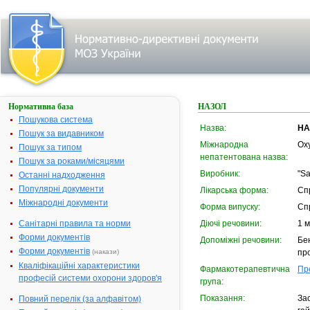
Нормативна база
НАЗОЛ
Пошукова система
Назва:
НА
Пошук за видавником
Міжнародна
Ox
Пошук за типом
непатентована назва:
Пошук за роками/місяцями
Виробник:
"Sa
Останні надходження
Популярні документи
Лікарська форма:
Сп
Міжнародні документи
Форма випуску:
Сп
Санітарні правила та норми
Діючі речовини:
1 м
Форми документів
Допоміжні речовини:
Бе
Форми документів
(накази)
пр
Кваліфікаційні характеристики
Фармакотерапевтична
Пр
професій системи охорони здоров'я
група:
Показання:
За
Повний перелік (за алфавітом)