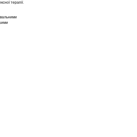
ксної терапії.
увальними
ншими