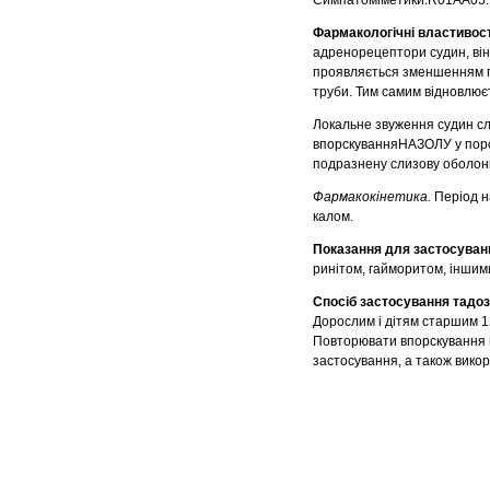
Симпатоміметики.R01AA05.
Фармакологічні властивост
адренорецептори судин, він
проявляється зменшенням пр
труби. Тим самим відновлюєт
Локальне звуження судин сл
впорскуванняНАЗОЛУ у порож
подразнену слизову оболонку
Фармакокінетика.
Період н
калом.
Показання для застосуван
ринітом, гайморитом, іншими
Спосіб застосування тадо
Дорослим і дітям старшим 12
Повторювати впорскування не
застосування, а також викор