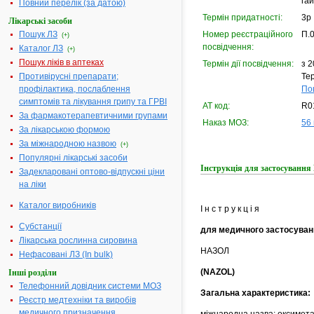
га
Повний перелік (за датою)
Термін придатності:
3р 
Лікарські засоби
Пошук ЛЗ
Номер реєстраційного
П.
(+)
посвідчення:
Каталог ЛЗ
(+)
Пошук ліків в аптеках
Термін дії посвідчення:
з 2
Противірусні препарати;
Тер
профілактика, послаблення
По
симптомів та лікування грипу та ГРВІ
АТ код:
R0
За фармакотерапевтичними групами
Наказ МОЗ:
56 
За лікарською формою
За міжнародною назвою
(+)
Популярні лікарські засоби
Інструкція для застосуванн
Задекларовані оптово-відпускні ціни
на ліки
Каталог виробників
І н с т р у к ц і я
Субстанції
для медичного застосуван
Лікарська рослинна сировина
НАЗОЛ
Нефасовані ЛЗ (In bulk)
(NAZOL)
Інші розділи
Телефонний довідник системи МОЗ
Загальна характеристика:
Реєстр медтехніки та виробів
медичного призначення