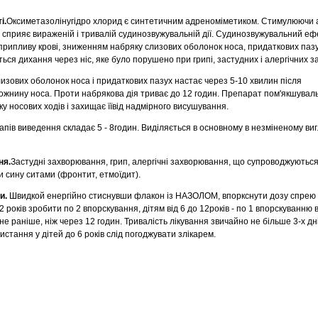
і.
Оксиметазолінугідро хлорид є синтетичним адреноміметиком. Стимулюючи 
 сприяє вираженій і тривалій судинозвужувальній дії. Судинозвужувальний еф
ипливу крові, зниженням набряку слизових оболонок носа, придаткових пазух 
ься дихання через ніс, яке було порушено при грипі, застудних і алергічних 
изових оболонок носа і придаткових пазух настає через 5-10 хвилин після
нину носа. Проти набрякова дія триває до 12 годин. Препарат пом'якшуваль
 носових ходів і захищає їївід надмірного висушування.
апів виведення складає 5 - 8годин. Виділяється в основному в незміненому вигл
ня.
Застудні захворювання, грип, алергічні захворювання, що супроводжуютьс
 сину ситами (фронтит, етмоїдит).
зи.
Швидкой енергійно стиснувши флакон із НАЗОЛОМ, впоркснути дозу спрею в
 років зробити по 2 впорскування, дітям від 6 до 12років - по 1 впорскуванню 
 раніше, ніж через 12 годин. Тривалість лікування звичайно не більше 3-х дн
истання у дітей до 6 років слід погоджувати злікарем.