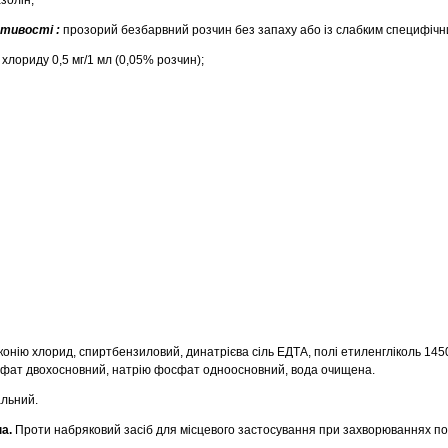
золін;
астивості :
прозорий безбарвний розчин без запаху або із слабким специфічн
 хлориду 0,5 мг/1 мл (0,05% розчин);
конію хлорид, спиртбензиловий, динатрієва сіль ЕДТА, полі етиленгліколь 145
осфат двохосновний, натрію фосфат одноосновний, вода очищена.
льний.
па.
Проти набряковий засіб для місцевого застосування при захворюваннях п