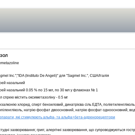
ЗОЛ
ymetazoline
gmel Inc.";"IDA (Instituto De Angeli)" для "Sagmel Inc.", США/Італія
рей назальний
рей назальний 0.05 % по 15 мл, по 30 мл у флаконах № 1
л спрею містить оксиметазоліну - 0.5 мг
нзалконію хлорид, спирт бензиловий, динатрієва сіль ЕДТА, поліетиленгліколь
опіленгліколь, натрію фосфат двоосновний, натрію фосфат одноосновний, во
епарати, які стимулюють альфа- та альфа+бета-адренорецептори
студні захворювання; грип; алергічні захворювання, що супроводжуються гост