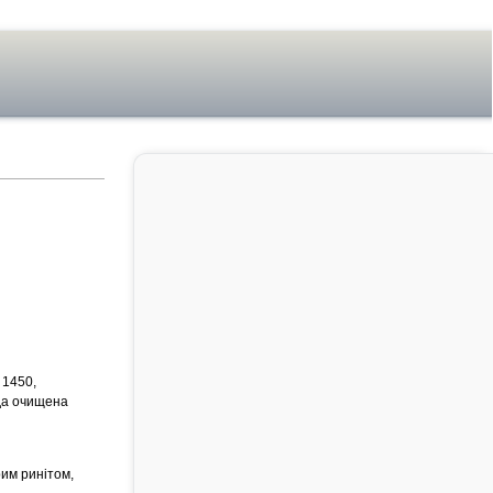
 1450,
да очищена
рим ринітом,