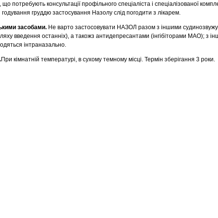
що потребують консультації профільного спеціаліста і спеціалізованої компле
 і годування груддю застосування Назолу слід погодити з лікарем.
ськими засобами.
Не варто застосовувати НАЗОЛ разом з іншими судинозвуж
ляху введення останніх), а такожз антидепресантами (інгібіторами МАО); з і
водяться інтраназально.
.
При кімнатній температурі, в сухому темному місці. Термін зберігання 3 роки.