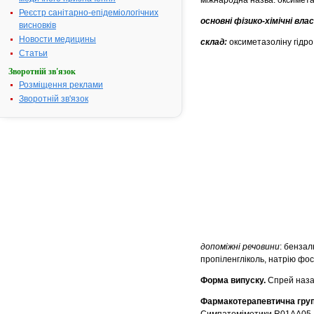
міжнародна назва: оксимета
Реєстр санітарно-епідеміологічних
основні фізико-хімічні вл
висновків
Новости медицины
склад:
оксиметазоліну гідро
Статьи
Зворотній зв'язок
Розміщення реклами
Зворотній зв'язок
допоміжні речовини
: бензал
пропіленгліколь, натрію ф
Форма випуску.
Спрей наза
Фармакотерапевтична гру