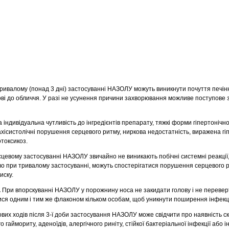
тривалому (понад 3 дні) застосуванні НАЗОЛУ можуть виникнути почуття печі
крові до обличчя. У разі не усунення причини захворювання можливе поступове
індивідуальна чутливість до інгредієнтів препарату, тяжкі форми гіпертонічно
хісистолічні порушення серцевого ритму, ниркова недостатність, виражена г
токсикоз.
сцевому застосуванні НАЗОЛУ звичайно не виникають побічні системні реакції
о при тривалому застосуванні, можуть спостерігатися порушення серцевого р
иску.
.
При впорскуванні НАЗОЛУ у порожнину носа не закидати голову і не переве
ся одним і тим же флаконом кільком особам, щоб уникнути поширення інфекці
ових ходів після 3-ї доби застосування НАЗОЛУ може свідчити про наявність 
о гаймориту, аденоїдів, алергічного риніту, стійкої бактеріальної інфекції або 