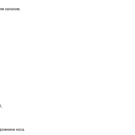
им запахом;
0,
орожнини носа.