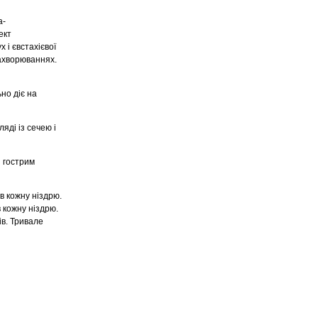
a-
ект
і євстахієвої
захворюваннях.
но діє на
яді із сечею і
я гострим
 кожну ніздрю.
в кожну ніздрю.
ів. Тривале