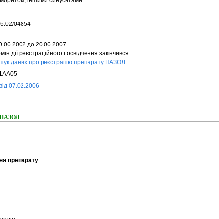
йморитом, іншими синуситами
.
06.02/04854
0.06.2002 до 20.06.2007
мін дії реєстраційного посвідчення закінчився.
шук даних про реєстрацію препарату НАЗОЛ
1AA05
від 07.02.2006
я НАЗОЛ
ня препарату