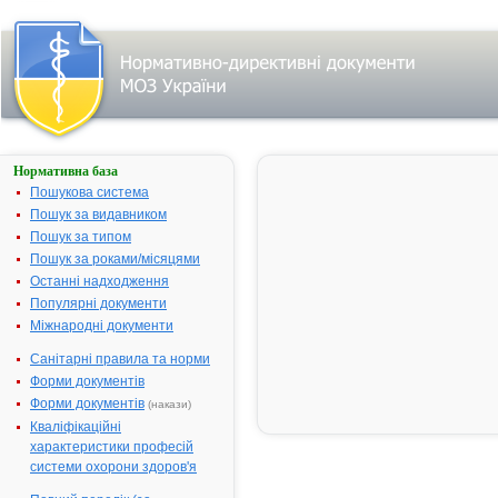
Нормативна база
ФАРМАСЕПТ
Пошукова система
Назва:
ФАРМАСЕП
Пошук за видавником
Міжнародна
Ethanol
Пошук за типом
непатентована назва:
Пошук за роками/місяцями
Виробник:
Державне
Останні надходження
підприємств
Популярні документи
"Лохвицький
Міжнародні документи
спиртовий ко
Санітарні правила та норми
м.Червоноза
Лохвицький р
Форми документів
Полтавська о
Форми документів
(накази)
Україна
Кваліфікаційні
Лікарська форма:
Розчин
характеристики професій
системи охорони здоров'я
Форма випуску:
Розчин 96% 
мл, 100 мл у