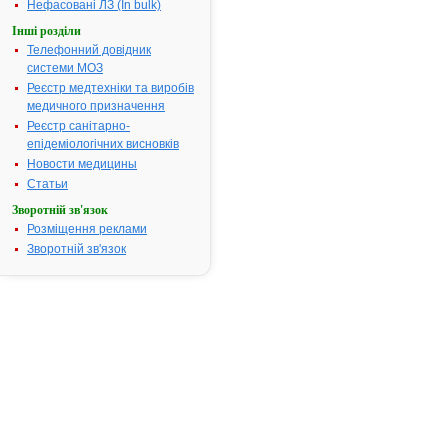
Нефасовані ЛЗ (In bulk)
Номер реєстраційного
Р.02.02/0431
посвідчення:
Інші розділи
Телефонний довідник
Термін дії посвідчення:
з 06.02.2002
системи МОЗ
06.02.2007
Термін дії
Реєстр медтехніки та виробів
реєстраційн
медичного призначення
посвідчення
Реєстр санітарно-
закінчився.
епідеміологічних висновків
Пошук даних
Новости медицины
реєстрацію
Статьи
препарату
Зворотній зв'язок
ФАРМАСЕП
Розміщення реклами
АТ код:
D08AX09
Зворотній зв'язок
Наказ МОЗ:
321 від 16.0
Інструкція
для
застосування
ФАРМАСЕПТ
ФАРМАСЕПТ
Склад лікарського засобу: