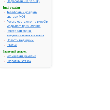
Нефасовані ЛЗ (In bulk)
посвідчення:
Інші розділи
Термін дії посвідчення:
з 21.05.2003
Телефонний довідник
21.05.2008
системи МОЗ
Термін дії
реєстраційн
Реєстр медтехніки та виробів
посвідчення
медичного призначення
закінчився.
Реєстр санітарно-
Пошук дани
епідеміологічних висновків
про реєстра
Новости медицины
препарату
Статьи
ВАРФАРИН
Зворотній зв'язок
АТ код:
B01AA03
Розміщення реклами
Наказ МОЗ:
228 від
Зворотній зв'язок
21.05.2003
Інструкція
для
застосування
ВАРФАРИН
ІНСТРУКЦІЯ