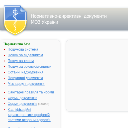
Нормативна база
ВАРФАРИН
Пошукова система
Назва:
ВАРФАРИН
Пошук за видавником
Міжнародна
Warfarinum
Пошук за типом
непатентована назва:
Пошук за роками/місяцями
Виробник:
"Norton
Останні надходження
Healthcare Lt
Популярні документи
Великобрит
Міжнародні документи
Лікарська форма:
Таблетки
Санітарні правила та норми
Форма випуску:
Таблетки по 
Форми документів
мг, 3 мг, 5 мг
Форми документів
(накази)
28 (14х2)
Кваліфікаційні
Діючі речовини:
1 таблетка
характеристики професій
містить
системи охорони здоров'я
варфарину -