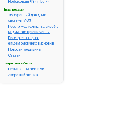
Нефасовані ЛЗ (In bulk)
Інструкція
для
Інші розділи
застосування
Телефонний довідник
ДЕПРИВОКС
системи МОЗ
Реєстр медтехніки та виробів
медичного призначення
ІНСТРУКЦІЯ
Реєстр санітарно-
епідеміологічних висновків
для
Новости медицины
медичного
Статьи
застосування
препарату
Зворотній зв'язок
Розміщення реклами
Зворотній зв'язок
ДЕПРИВОКС
(DEPRIVOX)
Загальна
характеристика:
міжнародна
та
хімічна
назви
:
fluvoxamine,