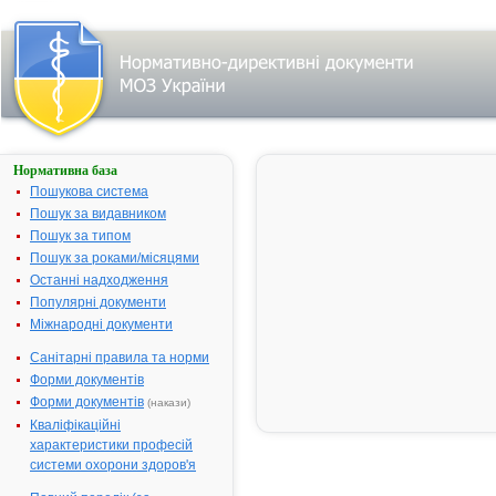
Нормативна база
ДЕПРИВОКС
Пошукова система
Назва:
ДЕПРИВОК
Пошук за видавником
Міжнародна
Fluvoxamine
Пошук за типом
непатентована назва:
Пошук за роками/місяцями
Виробник:
"Stada Arznei
Останні надходження
Німеччина
Популярні документи
Міжнародні документи
Лікарська форма:
Таблетки, в
Форма випуску:
Таблетки, вк
Санітарні правила та норми
по 100 мг №
Форми документів
Діючі речовини:
1 таблетка м
Форми документів
(накази)
флувоксамін
Кваліфікаційні
мг
характеристики професій
Допоміжні речовини:
Крохмаль ку
системи охорони здоров'я
кремнію діо